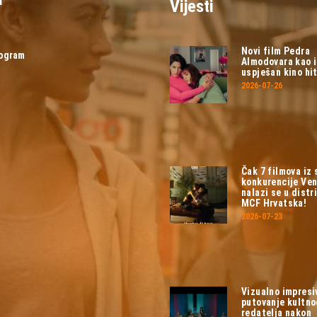
Vijesti
Novi film Pedra
rogram
Almodovara kao 
uspješan kino hit
2026-07-26
Čak 7 filmova iz
konkurencije Ven
nalazi se u distri
MCF Hrvatska!
2026-07-23
Vizualno impresi
putovanje kultn
redatelja nakon