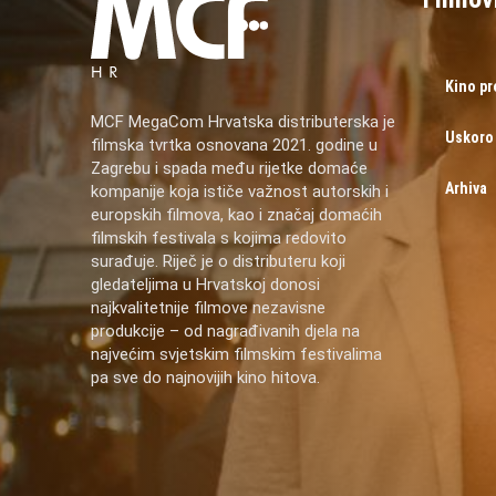
Kino p
MCF MegaCom Hrvatska distributerska je
Uskoro
filmska tvrtka osnovana 2021. godine u
Zagrebu i spada među rijetke domaće
Arhiva
kompanije koja ističe važnost autorskih i
europskih filmova, kao i značaj domaćih
filmskih festivala s kojima redovito
surađuje. Riječ je o distributeru koji
gledateljima u Hrvatskoj donosi
najkvalitetnije filmove nezavisne
produkcije – od nagrađivanih djela na
najvećim svjetskim filmskim festivalima
pa sve do najnovijih kino hitova.