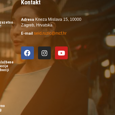
Kontakt
Adresa
Kneza Mislava 15,
10000
izuzetno
Zagreb,
Hrvatska
!
E-mail
seid.ruzic@mcf.hr
 službene
ecije
buciji
vno
og