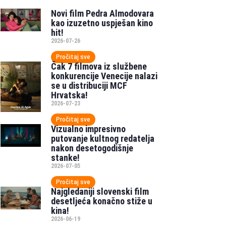
Novi film Pedra Almodovara
kao izuzetno uspješan kino
hit!
2026-07-26
Pročitaj sve
Čak 7 filmova iz službene
konkurencije Venecije nalazi
se u distribuciji MCF
Hrvatska!
2026-07-23
Pročitaj sve
Vizualno impresivno
putovanje kultnog redatelja
nakon desetogodišnje
stanke!
2026-07-05
Pročitaj sve
Najgledaniji slovenski film
desetljeća konačno stiže u
kina!
2026-06-19