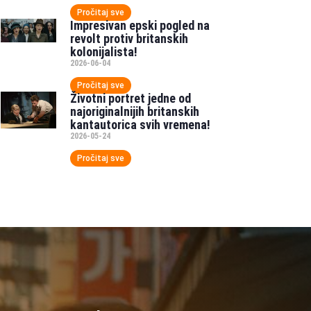
Pročitaj sve
Impresivan epski pogled na
revolt protiv britanskih
kolonijalista!
2026-06-04
Pročitaj sve
Životni portret jedne od
najoriginalnijih britanskih
kantautorica svih vremena!
2026-05-24
Pročitaj sve