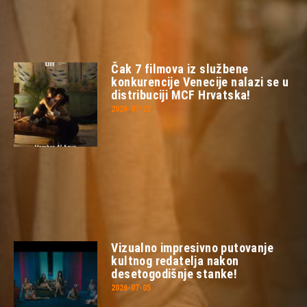
Čak 7 filmova iz službene
konkurencije Venecije nalazi se u
distribuciji MCF Hrvatska!
2026-07-23
Vizualno impresivno putovanje
kultnog redatelja nakon
desetogodišnje stanke!
2026-07-05