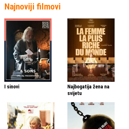
Najnoviji filmovi
I sinovi
Najbogatija žena na
svijetu