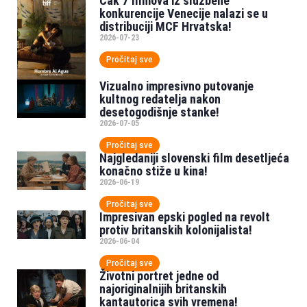
Čak 7 filmova iz službene
konkurencije Venecije nalazi se u
distribuciji MCF Hrvatska!
2026-07-23
Pročitaj sve
Vizualno impresivno putovanje
kultnog redatelja nakon
desetogodišnje stanke!
2026-07-05
Pročitaj sve
Najgledaniji slovenski film desetljeća
konačno stiže u kina!
2026-06-19
Pročitaj sve
Impresivan epski pogled na revolt
protiv britanskih kolonijalista!
2026-06-04
Pročitaj sve
Životni portret jedne od
najoriginalnijih britanskih
kantautorica svih vremena!