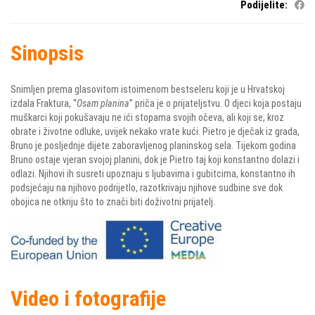
Podijelite:
Sinopsis
Snimljen prema glasovitom istoimenom bestseleru koji je u Hrvatskoj
izdala Fraktura, “
Osam planina
” priča je o prijateljstvu. O djeci koja postaju
muškarci koji pokušavaju ne ići stopama svojih očeva, ali koji se, kroz
obrate i životne odluke, uvijek nekako vrate kući. Pietro je dječak iz grada,
Bruno je posljednje dijete zaboravljenog planinskog sela. Tijekom godina
Bruno ostaje vjeran svojoj planini, dok je Pietro taj koji konstantno dolazi i
odlazi. Njihovi ih susreti upoznaju s ljubavima i gubitcima, konstantno ih
podsjećaju na njihovo podrijetlo, razotkrivaju njihove sudbine sve dok
obojica ne otkriju što to znači biti doživotni prijatelj.
Video i fotografije