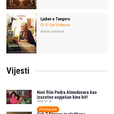
Ljubav u Tangeru
01 Sat 56 Minuta
drama
romansa
,
Vijesti
Novi film Pedra Almodovara kao
izuzetno uspješan kino hit!
2026-07-26
Pročitaj sve