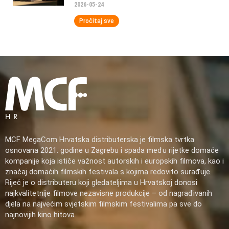
2026-05-24
Pročitaj sve
MCF MegaCom Hrvatska distributerska je filmska tvrtka
osnovana 2021. godine u Zagrebu i spada među rijetke domaće
kompanije koja ističe važnost autorskih i europskih filmova, kao i
značaj domaćih filmskih festivala s kojima redovito surađuje.
Riječ je o distributeru koji gledateljima u Hrvatskoj donosi
najkvalitetnije filmove nezavisne produkcije – od nagrađivanih
djela na najvećim svjetskim filmskim festivalima pa sve do
najnovijih kino hitova.