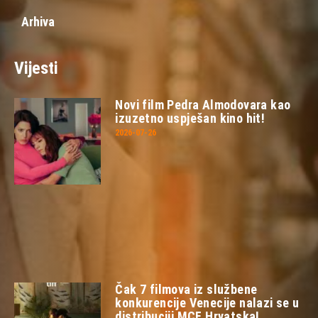
Arhiva
Vijesti
Novi film Pedra Almodovara kao
izuzetno uspješan kino hit!
2026-07-26
Čak 7 filmova iz službene
konkurencije Venecije nalazi se u
distribuciji MCF Hrvatska!