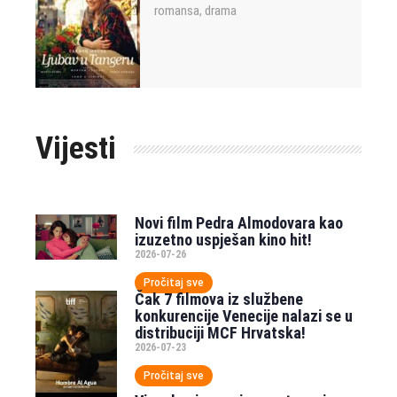
romansa
drama
,
Vijesti
Novi film Pedra Almodovara kao
izuzetno uspješan kino hit!
2026-07-26
Pročitaj sve
Čak 7 filmova iz službene
konkurencije Venecije nalazi se u
distribuciji MCF Hrvatska!
2026-07-23
Pročitaj sve