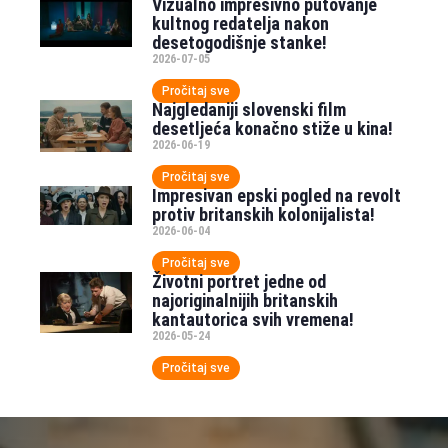
Vizualno impresivno putovanje
kultnog redatelja nakon
desetogodišnje stanke!
2026-07-05
Pročitaj sve
Najgledaniji slovenski film
desetljeća konačno stiže u kina!
2026-06-19
Pročitaj sve
Impresivan epski pogled na revolt
protiv britanskih kolonijalista!
2026-06-04
Pročitaj sve
Životni portret jedne od
najoriginalnijih britanskih
kantautorica svih vremena!
2026-05-24
Pročitaj sve