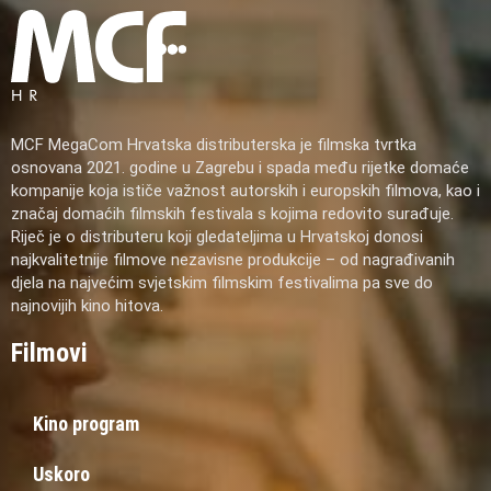
MCF MegaCom Hrvatska distributerska je filmska tvrtka
osnovana 2021. godine u Zagrebu i spada među rijetke domaće
kompanije koja ističe važnost autorskih i europskih filmova, kao i
značaj domaćih filmskih festivala s kojima redovito surađuje.
Riječ je o distributeru koji gledateljima u Hrvatskoj donosi
najkvalitetnije filmove nezavisne produkcije – od nagrađivanih
djela na najvećim svjetskim filmskim festivalima pa sve do
najnovijih kino hitova.
Filmovi
Kino program
Uskoro