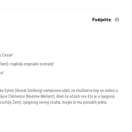
Podijelite:
u Cesar!
t) i najbolji originalni scenarij!
su!
ka Sylvie (Anouk Grinberg) namjerava udati za muškarca koji se nalazi u
ljice Clémence (Noémie Merlant), Abel će učiniti sve što je u njegovoj
(Roschdy Zem), njegovog novog očuha, moglo bi mu ponuditi jednu