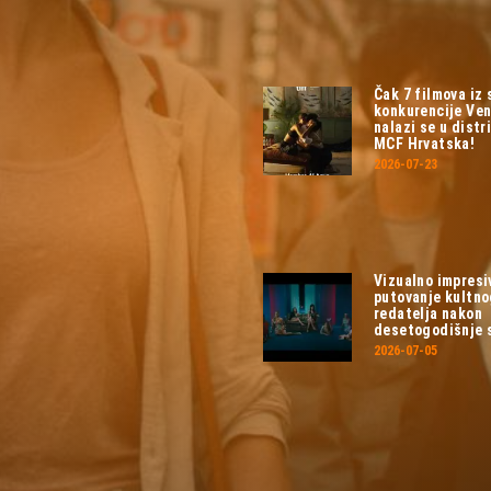
Čak 7 filmova iz
konkurencije Ven
nalazi se u distri
MCF Hrvatska!
2026-07-23
Vizualno impresi
putovanje kultn
redatelja nakon
desetogodišnje 
2026-07-05