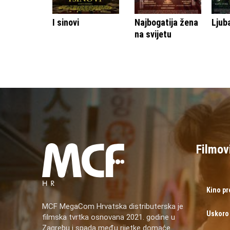
I sinovi
Najbogatija žena
Ljub
na svijetu
Filmov
Kino p
MCF MegaCom Hrvatska distributerska je
Uskoro
filmska tvrtka osnovana 2021. godine u
Zagrebu i spada među rijetke domaće