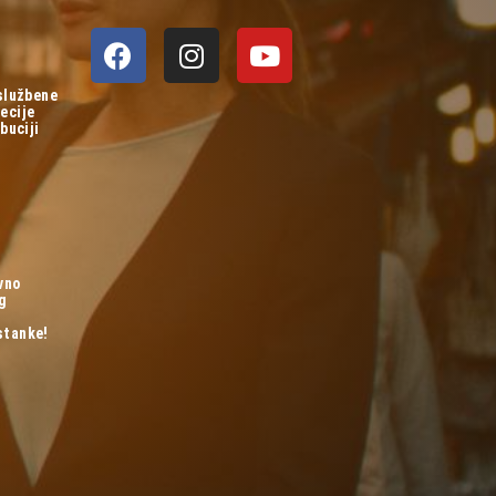
 službene
ecije
buciji
vno
og
stanke!