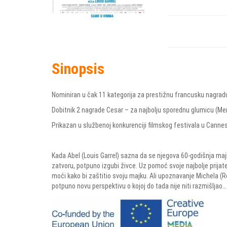
Sinopsis
Nominiran u čak 11 kategorija za prestižnu francusku nagrad
Dobitnik 2 nagrade Cesar – za najbolju sporednu glumicu (Merlan
Prikazan u službenoj konkurenciji filmskog festivala u Canne
Kada Abel (Louis Garrel) sazna da se njegova 60-godišnja maj
zatvoru, potpuno izgubi živce. Uz pomoć svoje najbolje prijate
moći kako bi zaštitio svoju majku. Ali upoznavanje Michela 
potpuno novu perspektivu o kojoj do tada nije niti razmišljao…