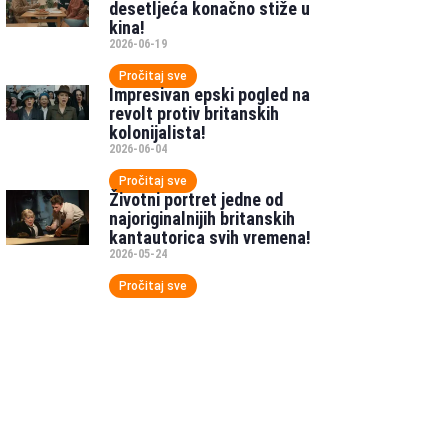
desetljeća konačno stiže u
kina!
2026-06-19
Pročitaj sve
Impresivan epski pogled na
revolt protiv britanskih
kolonijalista!
2026-06-04
Pročitaj sve
Životni portret jedne od
najoriginalnijih britanskih
kantautorica svih vremena!
2026-05-24
Pročitaj sve