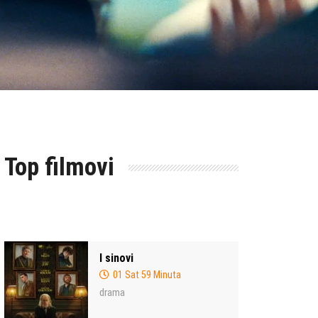
Top filmovi
I sinovi
01 Sat 59 Minuta
drama