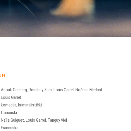
uta
Anouk Grinberg
,
Roschdy Zem
,
Louis Garrel
,
Noémie Merlant
Louis Garrel
komedija
,
kriminalistički
francuski
Naïla Guiguet
,
Louis Garrel
,
Tanguy Viel
Francuska