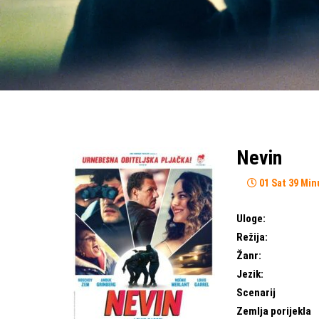
Nevin
01 Sat 39 Min
Uloge:
Režija:
Žanr:
Jezik:
Scenarij
Zemlja porijekla