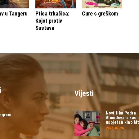
av u Tangeru
Ptica trkačica:
Cure s greškom
Kojot protiv
Sustava
i
Vijesti
Novi film Pedra
rogram
Almodovara kao 
uspješan kino hit
2026-07-26