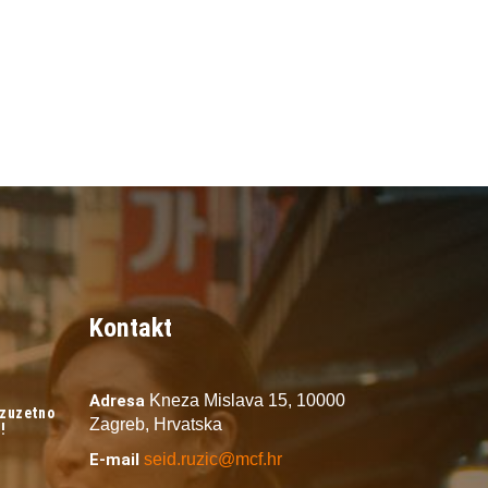
Kontakt
Adresa
Kneza Mislava 15,
10000
izuzetno
Zagreb,
Hrvatska
!
E-mail
seid.ruzic@mcf.hr