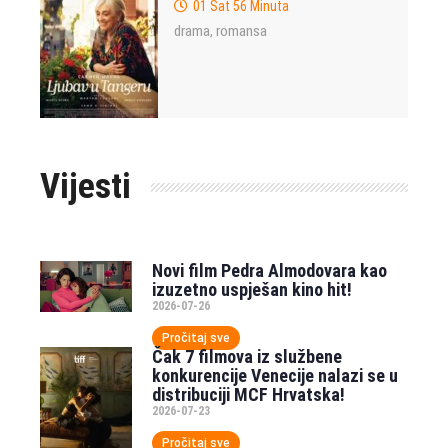
01 Sat 56 Minuta
drama
romansa
,
Vijesti
Novi film Pedra Almodovara kao
izuzetno uspješan kino hit!
2026-07-26
Pročitaj sve
Čak 7 filmova iz službene
konkurencije Venecije nalazi se u
distribuciji MCF Hrvatska!
2026-07-23
Pročitaj sve