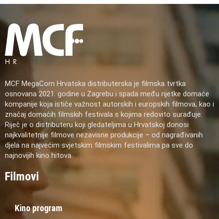
MCF MegaCom Hrvatska distributerska je filmska tvrtka
osnovana 2021. godine u Zagrebu i spada među rijetke domaće
kompanije koja ističe važnost autorskih i europskih filmova, kao i
značaj domaćih filmskih festivala s kojima redovito surađuje.
Riječ je o distributeru koji gledateljima u Hrvatskoj donosi
najkvalitetnije filmove nezavisne produkcije – od nagrađivanih
djela na najvećim svjetskim filmskim festivalima pa sve do
najnovijih kino hitova.
Filmovi
Kino program