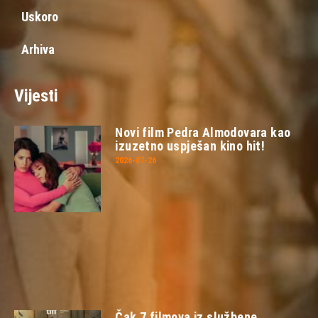
Uskoro
Arhiva
Vijesti
Novi film Pedra Almodovara kao
izuzetno uspješan kino hit!
2026-07-26
Čak 7 filmova iz službene