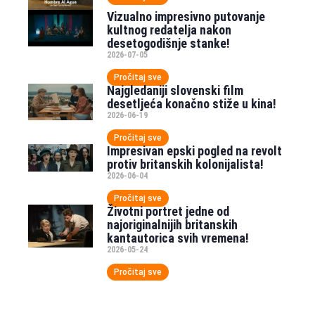
Vizualno impresivno putovanje
kultnog redatelja nakon
desetogodišnje stanke!
2026-07-05
Pročitaj sve
Najgledaniji slovenski film
desetljeća konačno stiže u kina!
2026-06-19
Pročitaj sve
Impresivan epski pogled na revolt
protiv britanskih kolonijalista!
2026-06-04
Pročitaj sve
Životni portret jedne od
najoriginalnijih britanskih
kantautorica svih vremena!
2026-05-24
Pročitaj sve