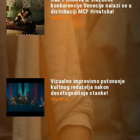
konkurencije Venecije nalazi se u
distribuciji MCF Hrvatska!
2026-07-23
Vizualno impresivno putovanje
kultnog redatelja nakon
desetogodišnje stanke!
2026-07-05