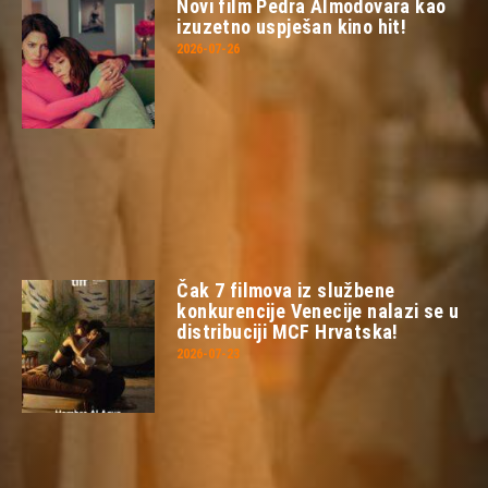
Novi film Pedra Almodovara kao
izuzetno uspješan kino hit!
2026-07-26
Čak 7 filmova iz službene
konkurencije Venecije nalazi se u
distribuciji MCF Hrvatska!
2026-07-23