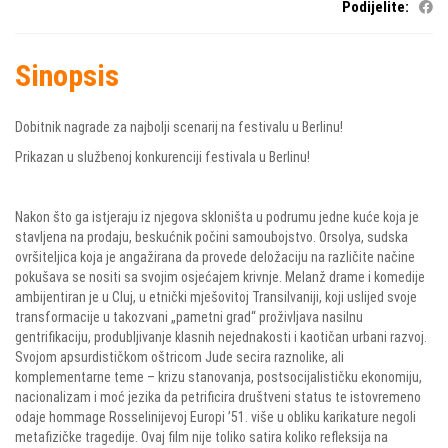
Podijelite:
Sinopsis
Dobitnik nagrade za najbolji scenarij na festivalu u Berlinu!
Prikazan u službenoj konkurenciji festivala u Berlinu!
Nakon što ga istjeraju iz njegova skloništa u podrumu jedne kuće koja je
stavljena na prodaju, beskućnik počini samoubojstvo. Orsolya, sudska
ovršiteljica koja je angažirana da provede deložaciju na različite načine
pokušava se nositi sa svojim osjećajem krivnje. Melanž drame i komedije
ambijentiran je u Cluj, u etnički mješovitoj Transilvaniji, koji uslijed svoje
transformacije u takozvani „pametni grad“ proživljava nasilnu
gentrifikaciju, produbljivanje klasnih nejednakosti i kaotičan urbani razvoj.
Svojom apsurdističkom oštricom Jude secira raznolike, ali
komplementarne teme – krizu stanovanja, postsocijalističku ekonomiju,
nacionalizam i moć jezika da petrificira društveni status te istovremeno
odaje hommage Rosselinijevoj Europi ’51. više u obliku karikature negoli
metafizičke tragedije. Ovaj film nije toliko satira koliko refleksija na