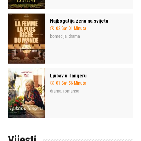
Najbogatija žena na svijetu
02 Sat 01 Minuta
komedija
drama
,
Ljubav u Tangeru
01 Sat 56 Minuta
drama
romansa
,
Vijesti