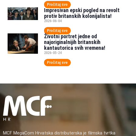
Pročitaj sve
Impresivan epski pogled na revolt
protiv britanskih kolonijalista!
2026-06-04
Pročitaj sve
Životni portret jedne od
najoriginalnijih britanskih
kantautorica svih vremena!
2026-05-24
Pročitaj sve
MCF MegaCom Hrvatska distributerska je filmska tvrtka