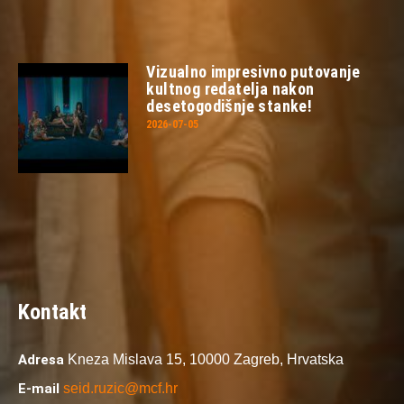
Vizualno impresivno putovanje
kultnog redatelja nakon
desetogodišnje stanke!
2026-07-05
Kontakt
Adresa
Kneza Mislava 15,
10000 Zagreb,
Hrvatska
E-mail
seid.ruzic@mcf.hr