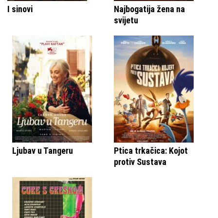
I sinovi
Najbogatija žena na
svijetu
Ljubav u Tangeru
Ptica trkačica: Kojot
protiv Sustava