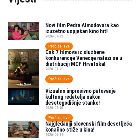
Novi film Pedra Almodovara kao
izuzetno uspješan kino hit!
2026-07-26
Pročitaj sve
Čak 7 filmova iz službene
konkurencije Venecije nalazi se u
distribuciji MCF Hrvatska!
2026-07-23
Pročitaj sve
Vizualno impresivno putovanje
kultnog redatelja nakon
desetogodišnje stanke!
2026-07-05
Pročitaj sve
Najgledaniji slovenski film desetljeća
konačno stiže u kina!
2026-06-19