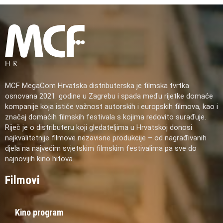
MCF MegaCom Hrvatska distributerska je filmska tvrtka
osnovana 2021. godine u Zagrebu i spada među rijetke domaće
kompanije koja ističe važnost autorskih i europskih filmova, kao i
značaj domaćih filmskih festivala s kojima redovito surađuje.
Riječ je o distributeru koji gledateljima u Hrvatskoj donosi
najkvalitetnije filmove nezavisne produkcije – od nagrađivanih
djela na najvećim svjetskim filmskim festivalima pa sve do
najnovijih kino hitova.
Filmovi
Kino program