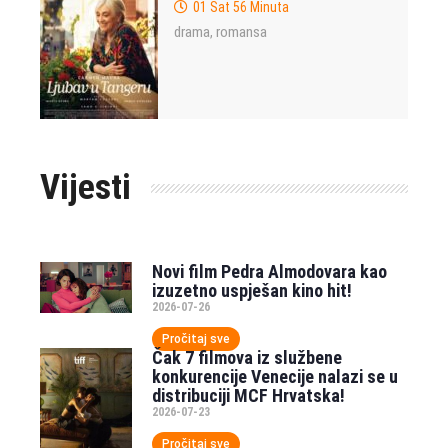
01 Sat 56 Minuta
drama
romansa
,
Vijesti
Novi film Pedra Almodovara kao
izuzetno uspješan kino hit!
2026-07-26
Pročitaj sve
Čak 7 filmova iz službene
konkurencije Venecije nalazi se u
distribuciji MCF Hrvatska!
2026-07-23
Pročitaj sve