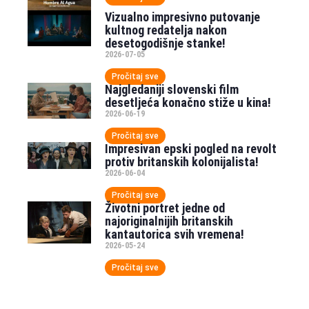
Vizualno impresivno putovanje
kultnog redatelja nakon
desetogodišnje stanke!
2026-07-05
Pročitaj sve
Najgledaniji slovenski film
desetljeća konačno stiže u kina!
2026-06-19
Pročitaj sve
Impresivan epski pogled na revolt
protiv britanskih kolonijalista!
2026-06-04
Pročitaj sve
Životni portret jedne od
najoriginalnijih britanskih
kantautorica svih vremena!
2026-05-24
Pročitaj sve