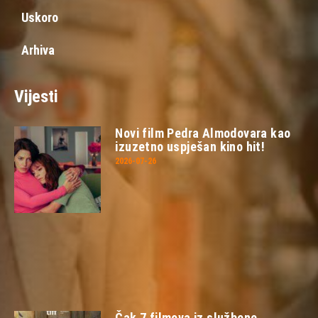
Uskoro
Arhiva
Vijesti
Novi film Pedra Almodovara kao
izuzetno uspješan kino hit!
2026-07-26
Čak 7 filmova iz službene