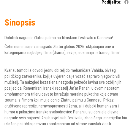
Podijelite:
Sinopsis
Dobitnik nagrade Zlatna palma na filmskom festivalu u Cannesu!
Četiri nominacije za nagradu Zlatni globus 2026. uključujući one u
kategorijama najboljeg filma (drama), režije, scenarija i stranog filma!
Kvar automobila dovodi jednu obitelj do mehaničara Vahida, bivšeg
političkog zatvorenika, koji je uvjeren da je vozač zapravo njegov bivši
mučitelj. Ta naizgled bezazlena nezgoda pokreće lavinu sve ozbiljnijih
posljedica. Renomirani iranski redatelj Jafar Panahi u ovom napetom,
crnohumornom trileru osvete istražuje moralne pukotine koje otvara
trauma, s filmom koji mu je donio Zlatnu palmu u Cannesu. Prikaz
društvene represije, neravnopravnosti žena, ali i duboki humanizam i
humor u prikazima iranske svakodnevice Panahiju su donijele glavne
nagrade svih najprestižnijih svjetskih festivala, zbog čega je nerijetko bio
izložen političkoj cenzuri i sankcioniran od strane iranskih vlasti.