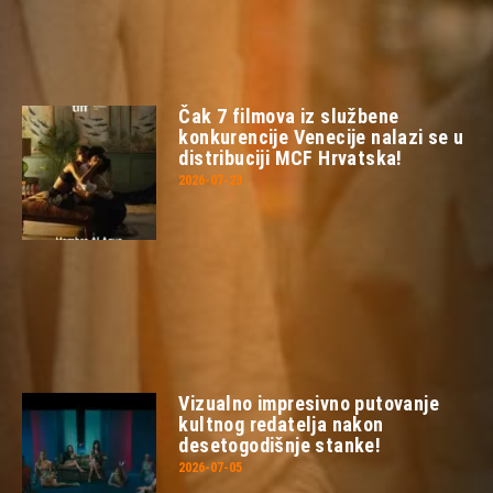
Čak 7 filmova iz službene
konkurencije Venecije nalazi se u
distribuciji MCF Hrvatska!
2026-07-23
Vizualno impresivno putovanje
kultnog redatelja nakon
desetogodišnje stanke!
2026-07-05