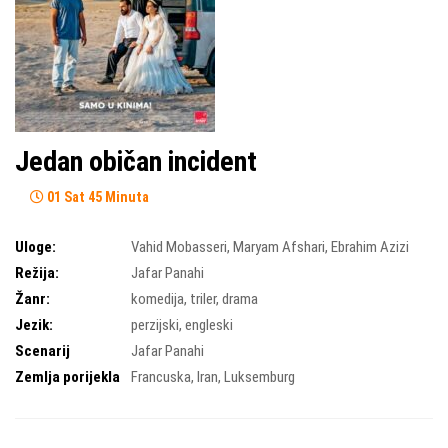
Jedan običan incident
01 Sat 45 Minuta
Uloge:
Vahid Mobasseri
,
Maryam Afshari
,
Ebrahim Azizi
Režija:
Jafar Panahi
Žanr:
komedija
,
triler
,
drama
Jezik:
perzijski, engleski
Scenarij
Jafar Panahi
Zemlja porijekla
Francuska
,
Iran
,
Luksemburg