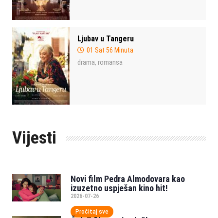
Ljubav u Tangeru
01 Sat 56 Minuta
drama
romansa
,
Vijesti
Novi film Pedra Almodovara kao
izuzetno uspješan kino hit!
2026-07-26
Pročitaj sve