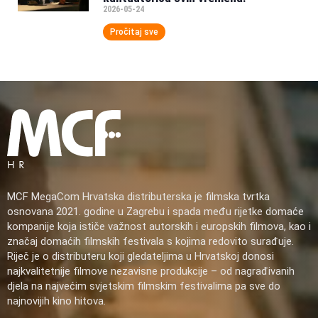
2026-05-24
Pročitaj sve
MCF MegaCom Hrvatska distributerska je filmska tvrtka
osnovana 2021. godine u Zagrebu i spada među rijetke domaće
kompanije koja ističe važnost autorskih i europskih filmova, kao i
značaj domaćih filmskih festivala s kojima redovito surađuje.
Riječ je o distributeru koji gledateljima u Hrvatskoj donosi
najkvalitetnije filmove nezavisne produkcije – od nagrađivanih
djela na najvećim svjetskim filmskim festivalima pa sve do
najnovijih kino hitova.