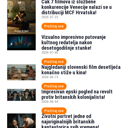
Čak 7 filmova iz službene
konkurencije Venecije nalazi se u
distribuciji MCF Hrvatska!
2026-07-23
Pročitaj sve
Vizualno impresivno putovanje
kultnog redatelja nakon
desetogodišnje stanke!
2026-07-05
Pročitaj sve
Najgledaniji slovenski film desetljeća
konačno stiže u kina!
2026-06-19
Pročitaj sve
Impresivan epski pogled na revolt
protiv britanskih kolonijalista!
2026-06-04
Pročitaj sve
Životni portret jedne od
najoriginalnijih britanskih
kantautorica svih vremena!