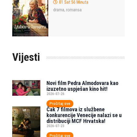
01 Sat 56 Minuta
drama
romansa
,
Vijesti
Novi film Pedra Almodovara kao
izuzetno uspješan kino hit!
2026-07-26
Pročitaj sve
Čak 7 filmova iz službene
konkurencije Venecije nalazi se u
distribuciji MCF Hrvatska!
2026-07-23
Pročitaj sve