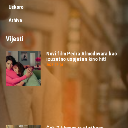
Uskoro
Arhiva
Vijesti
Novi film Pedra Almodovara kao
izuzetno uspješan kino hit!
2026-07-26
Čak 7 filmova iz službene