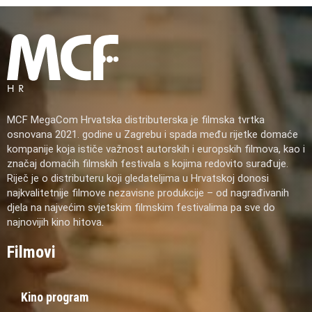
MCF MegaCom Hrvatska distributerska je filmska tvrtka
osnovana 2021. godine u Zagrebu i spada među rijetke domaće
kompanije koja ističe važnost autorskih i europskih filmova, kao i
značaj domaćih filmskih festivala s kojima redovito surađuje.
Riječ je o distributeru koji gledateljima u Hrvatskoj donosi
najkvalitetnije filmove nezavisne produkcije – od nagrađivanih
djela na najvećim svjetskim filmskim festivalima pa sve do
najnovijih kino hitova.
Filmovi
Kino program