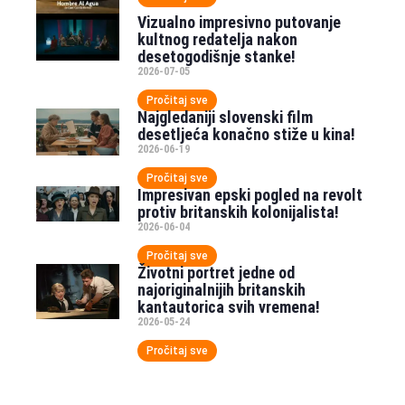
Vizualno impresivno putovanje
kultnog redatelja nakon
desetogodišnje stanke!
2026-07-05
Pročitaj sve
Najgledaniji slovenski film
desetljeća konačno stiže u kina!
2026-06-19
Pročitaj sve
Impresivan epski pogled na revolt
protiv britanskih kolonijalista!
2026-06-04
Pročitaj sve
Životni portret jedne od
najoriginalnijih britanskih
kantautorica svih vremena!
2026-05-24
Pročitaj sve