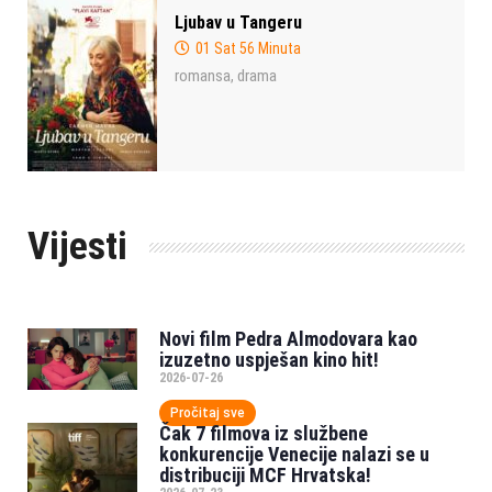
Ljubav u Tangeru
01 Sat 56 Minuta
romansa
drama
,
Vijesti
Novi film Pedra Almodovara kao
izuzetno uspješan kino hit!
2026-07-26
Pročitaj sve
Čak 7 filmova iz službene
konkurencije Venecije nalazi se u
distribuciji MCF Hrvatska!