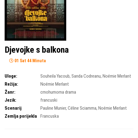
Djevojke s balkona
01 Sat 44 Minuta
Uloge:
Souheila Yacoub
,
Sanda Codreanu
,
Noémie Merlant
Režija:
Noémie Merlant
Žanr:
crnohumorna drama
Jezik:
francuski
Scenarij
Pauline Munier
,
Céline Sciamma
,
Noémie Merlant
Zemlja porijekla
Francuska