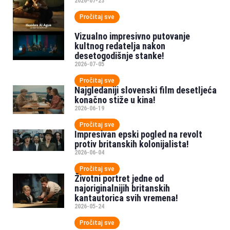
2026-07-23
Pročitaj sve
Vizualno impresivno putovanje
kultnog redatelja nakon
desetogodišnje stanke!
2026-07-05
Pročitaj sve
Najgledaniji slovenski film desetljeća
konačno stiže u kina!
2026-06-19
Pročitaj sve
Impresivan epski pogled na revolt
protiv britanskih kolonijalista!
2026-06-04
Pročitaj sve
Životni portret jedne od
najoriginalnijih britanskih
kantautorica svih vremena!
2026-05-24
Pročitaj sve