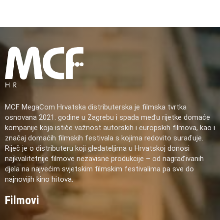
MCF MegaCom Hrvatska distributerska je filmska tvrtka
osnovana 2021. godine u Zagrebu i spada među rijetke domaće
kompanije koja ističe važnost autorskih i europskih filmova, kao i
značaj domaćih filmskih festivala s kojima redovito surađuje.
Riječ je o distributeru koji gledateljima u Hrvatskoj donosi
najkvalitetnije filmove nezavisne produkcije – od nagrađivanih
djela na najvećim svjetskim filmskim festivalima pa sve do
najnovijih kino hitova.
Filmovi