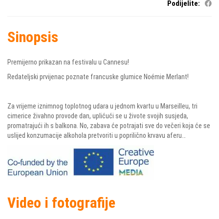
Podijelite:
Sinopsis
Premijerno prikazan na festivalu u Cannesu!
Redateljski prvijenac poznate francuske glumice Noémie Merlant!
Za vrijeme iznimnog toplotnog udara u jednom kvartu u Marseilleu, tri
cimerice živahno provode dan, uplićući se u živote svojih susjeda,
promatrajući ih s balkona. No, zabava će potrajati sve do večeri koja će se
uslijed konzumacije alkohola pretvoriti u poprilično krvavu aferu…
Video i fotografije