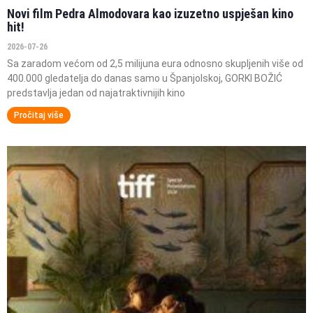
Novi film Pedra Almodovara kao izuzetno uspješan kino
hit!
2026-07-26
Sa zaradom većom od 2,5 milijuna eura odnosno skupljenih više od
400.000 gledatelja do danas samo u Španjolskoj, GORKI BOŽIĆ
predstavlja jedan od najatraktivnijih kino
Pročitaj više