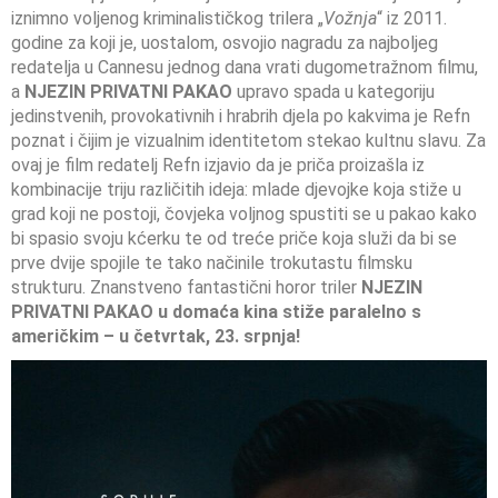
iznimno voljenog kriminalističkog trilera „
Vožnja
“ iz 2011.
godine za koji je, uostalom, osvojio nagradu za najboljeg
redatelja u Cannesu jednog dana vrati dugometražnom filmu,
a
NJEZIN PRIVATNI PAKAO
upravo spada u kategoriju
jedinstvenih, provokativnih i hrabrih djela po kakvima je Refn
poznat i čijim je vizualnim identitetom stekao kultnu slavu. Za
ovaj je film redatelj Refn izjavio da je priča proizašla iz
kombinacije triju različitih ideja: mlade djevojke koja stiže u
grad koji ne postoji, čovjeka voljnog spustiti se u pakao kako
bi spasio svoju kćerku te od treće priče koja služi da bi se
prve dvije spojile te tako načinile trokutastu filmsku
strukturu. Znanstveno fantastični horor triler
NJEZIN
PRIVATNI PAKAO
u domaća kina stiže paralelno s
američkim – u četvrtak, 23. srpnja!