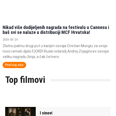
Nikad više dodijeljenih nagrada na festivalu u Cannesu i
baš svi se nalaze u distribuciji MCF Hrvatska!
2026-05-24
Zlatnu palmu drugi put u karijeri osvaja Cristian Mungiu za svoje
novo remek-djelo FJORD! Ruski redatelj Andrej Zvjagincev osvojio
veliku nagradu žirija, a čak četvero
Pročitaj više
Top filmovi
I sinovi