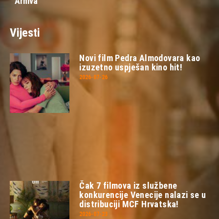
Arhiva
Vijesti
Novi film Pedra Almodovara kao
izuzetno uspješan kino hit!
2026-07-26
Čak 7 filmova iz službene
konkurencije Venecije nalazi se u
distribuciji MCF Hrvatska!
2026-07-23