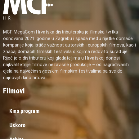
MCF MegaCom Hrvatska distributerska je filmska tvrtka
osnovana 2021. godine u Zagrebu i spada među rijetke domaće
kompanije koja ističe važnost autorskih i europskih filmova, kao i
značaj domaćih filmskih festivala s kojima redovito surađuje.
Riječ je o distributeru koji gledateljima u Hrvatskoj donosi
najkvalitetnije filmove nezavisne produkcije – od nagrađivanih
djela na najvećim svjetskim filmskim festivalima pa sve do
najnovijih kino hitova.
Filmovi
Kino program
Uskoro