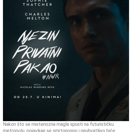
Nakon što se misteriozna magla spusti na futurističku
metropolu, pojavljuje se smrtonosno i neuhvatljivo biće.