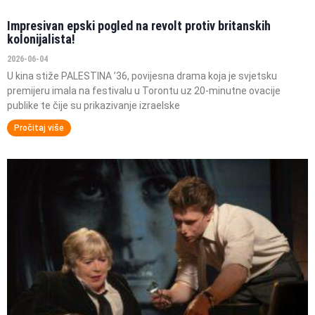
Impresivan epski pogled na revolt protiv britanskih
kolonijalista!
2026-06-04
U kina stiže PALESTINA ’36, povijesna drama koja je svjetsku
premijeru imala na festivalu u Torontu uz 20-minutne ovacije
publike te čije su prikazivanje izraelske
Pročitaj više