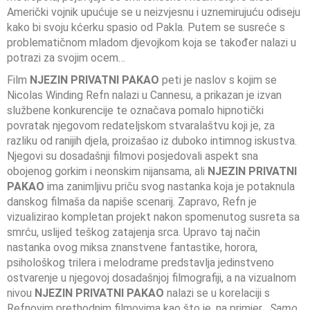
Američki vojnik upućuje se u neizvjesnu i uznemirujuću odiseju
kako bi svoju kćerku spasio od Pakla. Putem se susreće s
problematičnom mladom djevojkom koja se također nalazi u
potrazi za svojim ocem…
Film
NJEZIN PRIVATNI PAKAO
peti je naslov s kojim se
Nicolas Winding Refn nalazi u Cannesu, a prikazan je izvan
službene konkurencije te označava pomalo hipnotički
povratak njegovom redateljskom stvaralaštvu koji je, za
razliku od ranijih djela, proizašao iz duboko intimnog iskustva.
Njegovi su dosadašnji filmovi posjedovali aspekt sna
obojenog gorkim i neonskim nijansama, ali
NJEZIN PRIVATNI
PAKAO
ima zanimljivu priču svog nastanka koja je potaknula
danskog filmaša da napiše scenarij. Zapravo, Refn je
vizualizirao kompletan projekt nakon spomenutog susreta sa
smrću, uslijed teškog zatajenja srca. Upravo taj način
nastanka ovog miksa znanstvene fantastike, horora,
psihološkog trilera i melodrame predstavlja jedinstveno
ostvarenje u njegovoj dosadašnjoj filmografiji, a na vizualnom
nivou
NJEZIN PRIVATNI PAKAO
nalazi se u korelaciji s
Refnovim prethodnim filmovima kao što je, na primjer, „
Samo