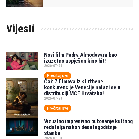
Vijesti
Novi film Pedra Almodovara kao
izuzetno uspješan kino hit!
2026-07-26
Pročitaj sve
Čak 7 filmova iz službene
konkurencije Venecije nalazi se u
distribuciji MCF Hrvatska!
2026-07-23
Pročitaj sve
Vizualno impresivno putovanje kultnog
redatelja nakon desetogodišnje
stanke!
2026-07-05