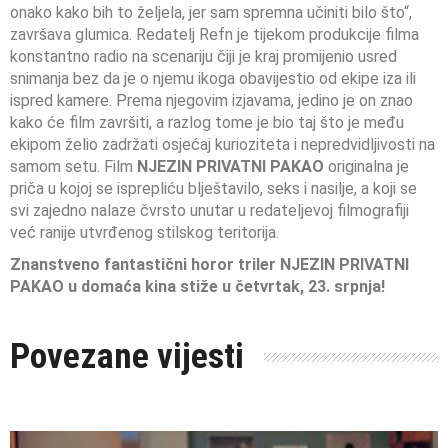
onako kako bih to željela, jer sam spremna učiniti bilo što“,
završava glumica. Redatelj Refn je tijekom produkcije filma
konstantno radio na scenariju čiji je kraj promijenio usred
snimanja bez da je o njemu ikoga obavijestio od ekipe iza ili
ispred kamere. Prema njegovim izjavama, jedino je on znao
kako će film završiti, a razlog tome je bio taj što je među
ekipom želio zadržati osjećaj kurioziteta i nepredvidljivosti na
samom setu. Film
NJEZIN PRIVATNI PAKAO
originalna je
priča u kojoj se isprepliću blještavilo, seks i nasilje, a koji se
svi zajedno nalaze čvrsto unutar u redateljevoj filmografiji
već ranije utvrđenog stilskog teritorija.
Znanstveno fantastični horor triler NJEZIN PRIVATNI
PAKAO
u domaća kina stiže u četvrtak, 23. srpnja!
Povezane vijesti