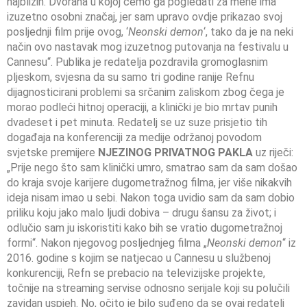
najbližih. Dvorana u kojoj ćemo ga pogledati za mene ima
izuzetno osobni značaj, jer sam upravo ovdje prikazao svoj
posljednji film prije ovog, ‘
Neonski
demon
‘, tako da je na neki
način ovo nastavak mog izuzetnog putovanja na festivalu u
Cannesu“. Publika je redatelja pozdravila gromoglasnim
pljeskom, svjesna da su samo tri godine ranije Refnu
dijagnosticirani problemi sa srčanim zaliskom zbog čega je
morao podleći hitnoj operaciji, a klinički je bio mrtav punih
dvadeset i pet minuta. Redatelj se uz suze prisjetio tih
događaja na konferenciji za medije održanoj povodom
svjetske premijere
NJEZINOG PRIVATNOG PAKLA
uz riječi:
„Prije nego što sam klinički umro, smatrao sam da sam došao
do kraja svoje karijere dugometražnog filma, jer više nikakvih
ideja nisam imao u sebi. Nakon toga uvidio sam da sam dobio
priliku koju jako malo ljudi dobiva – drugu šansu za život; i
odlučio sam ju iskoristiti kako bih se vratio dugometražnoj
formi“. Nakon njegovog posljednjeg filma „
Neonski demon
“ iz
2016. godine s kojim se natjecao u Cannesu u službenoj
konkurenciji, Refn se prebacio na televizijske projekte,
točnije na streaming servise odnosno serijale koji su polučili
zavidan uspjeh. No, očito je bilo suđeno da se ovaj redatelj