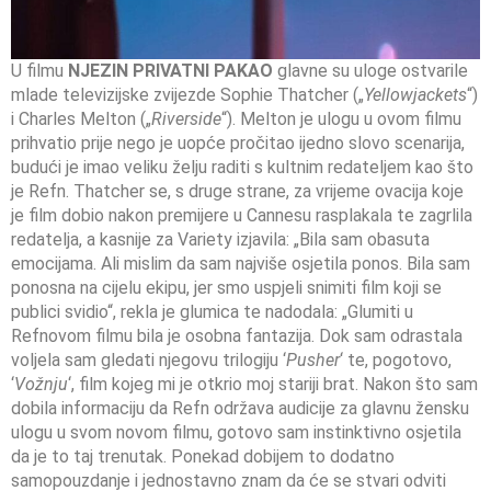
U filmu
NJEZIN PRIVATNI PAKAO
glavne su uloge ostvarile
mlade televizijske zvijezde Sophie Thatcher („
Yellowjackets
“)
i Charles Melton („
Riverside
“). Melton je ulogu u ovom filmu
prihvatio prije nego je uopće pročitao ijedno slovo scenarija,
budući je imao veliku želju raditi s kultnim redateljem kao što
je Refn. Thatcher se, s druge strane, za vrijeme ovacija koje
je film dobio nakon premijere u Cannesu rasplakala te zagrlila
redatelja, a kasnije za Variety izjavila: „Bila sam obasuta
emocijama. Ali mislim da sam najviše osjetila ponos. Bila sam
ponosna na cijelu ekipu, jer smo uspjeli snimiti film koji se
publici svidio“, rekla je glumica te nadodala: „Glumiti u
Refnovom filmu bila je osobna fantazija. Dok sam odrastala
voljela sam gledati njegovu trilogiju ‘
Pusher
‘ te, pogotovo,
‘
Vožnju
‘, film kojeg mi je otkrio moj stariji brat. Nakon što sam
dobila informaciju da Refn održava audicije za glavnu žensku
ulogu u svom novom filmu, gotovo sam instinktivno osjetila
da je to taj trenutak. Ponekad dobijem to dodatno
samopouzdanje i jednostavno znam da će se stvari odviti