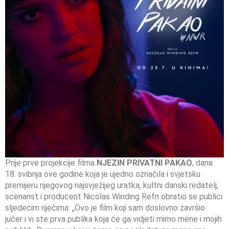
Prije prve projekcije filma
NJEZIN PRIVATNI PAKAO
, dana
18. svibnja ove godine koja je ujedno označila i svjetsku
premijeru njegovog najsvježijeg uratka, kultni danski redatelj,
scenarist i producent Nicolas Winding Refn obratio se publici
sljedećim riječima: „Ovo je film koji sam doslovno završio
jučer i vi ste prva publika koja će ga vidjeti mimo mene i mojih