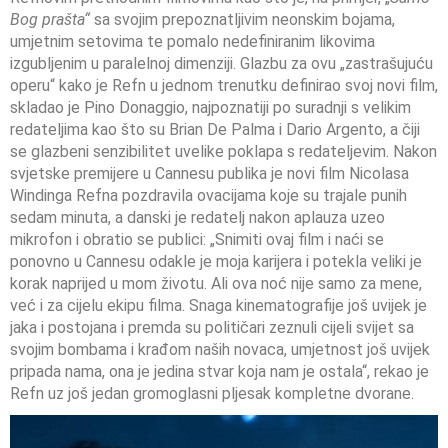
Bog prašta“
sa svojim prepoznatljivim neonskim bojama,
umjetnim setovima te pomalo nedefiniranim likovima
izgubljenim u paralelnoj dimenziji. Glazbu za ovu „zastrašujuću
operu“ kako je Refn u jednom trenutku definirao svoj novi film,
skladao je Pino Donaggio, najpoznatiji po suradnji s velikim
redateljima kao što su Brian De Palma i Dario Argento, a čiji
se glazbeni senzibilitet uvelike poklapa s redateljevim. Nakon
svjetske premijere u Cannesu publika je novi film Nicolasa
Windinga Refna pozdravila ovacijama koje su trajale punih
sedam minuta, a danski je redatelj nakon aplauza uzeo
mikrofon i obratio se publici: „Snimiti ovaj film i naći se
ponovno u Cannesu odakle je moja karijera i potekla veliki je
korak naprijed u mom životu. Ali ova noć nije samo za mene,
već i za cijelu ekipu filma. Snaga kinematografije još uvijek je
jaka i postojana i premda su političari zeznuli cijeli svijet sa
svojim bombama i krađom naših novaca, umjetnost još uvijek
pripada nama, ona je jedina stvar koja nam je ostala“, rekao je
Refn uz još jedan gromoglasni pljesak kompletne dvorane.