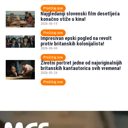
Pročitaj sve
Najgledaniji slovenski film desetljeća
konačno stiže u kina!
2026-06-19
Pročitaj sve
Impresivan epski pogled na revolt
protiv britanskih kolonijalista!
2026-06-04
Pročitaj sve
Životni portret jedne od najoriginalnijih
britanskih kantautorica svih vremena!
2026-05-24
Pročitaj sve