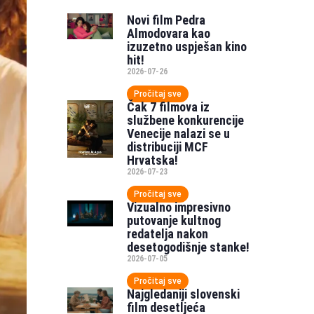
Novi film Pedra
Almodovara kao
izuzetno uspješan kino
hit!
2026-07-26
Pročitaj sve
Čak 7 filmova iz
službene konkurencije
Venecije nalazi se u
distribuciji MCF
Hrvatska!
2026-07-23
Pročitaj sve
Vizualno impresivno
putovanje kultnog
redatelja nakon
desetogodišnje stanke!
2026-07-05
Pročitaj sve
Najgledaniji slovenski
film desetljeća