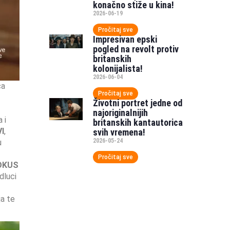
konačno stiže u kina!
2026-06-19
Pročitaj sve
Impresivan epski
pogled na revolt protiv
britanskih
kolonijalista!
2026-06-04
ca
Pročitaj sve
Životni portret jedne od
najoriginalnijih
 i
britanskih kantautorica
I
,
svih vremena!
2026-05-24
u
Pročitaj sve
OKUS
dluci
ja te