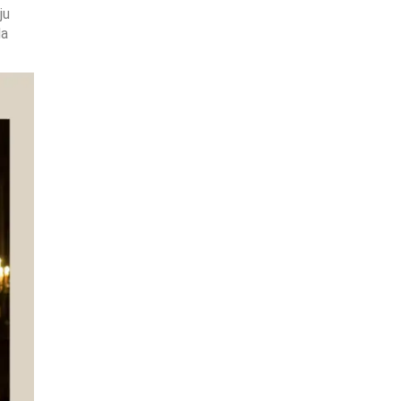
ju
da