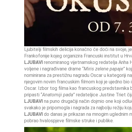
Ljubitelji filmskih delicija konačno će doći na svoje, j
Frankofonije kojeg organizira Francuski institut u Hr
LJUBAVI
renomiranog vijetnamskog redatelja Anha Hung
voljene i nagrađivane drame “
Miris zelene papaje
” ko
nominirana za prestižnu nagradu Oscar u kategoriji na
njegovim novim francuskim filmom koji je ujedno bio 
Oscar. Izbor tog filma kao francuskog predstavnika b
pripasti “
Anatomiji pada
” redateljice Justine Triet či
LJUBAVI
na puno drugačiji način dojmio one koji odlu
svakako je pripomogla i nagrada za najbolju režiju ko
LJUBAVI
do danas je prikazan na mnogim uglednim me
pobrao hvalospjeve filmske struke i publike.