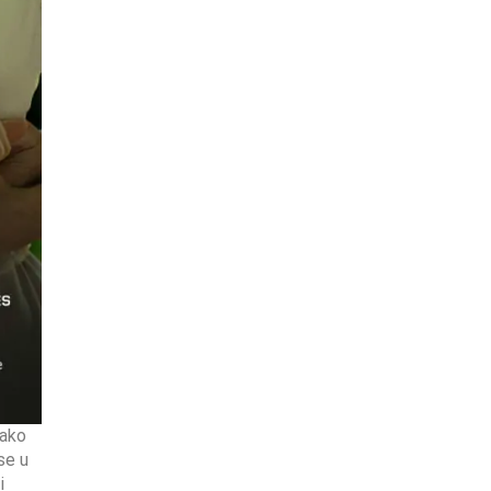
Kako
se u
i