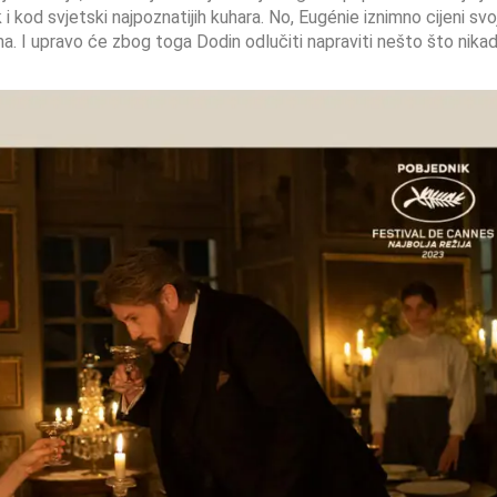
i kod svjetski najpoznatijih kuhara. No, Eugénie iznimno cijeni svo
ina. I upravo će zbog toga Dodin odlučiti napraviti nešto što nika