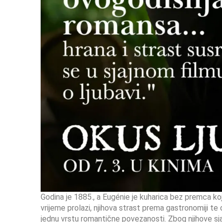
Godina je 1885., a Eugénie je kuharica bez premca k
vrijeme prolazi, njihova strast prema gastronomiji te
jednu vrstu romantične povezanosti. Zbog njihove sjaj