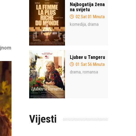
Najbogatija žena
na svijetu
02 Sat 01 Minuta
komedija
drama
,
ajnom
Ljubav u Tangeru
01 Sat 56 Minuta
drama
romansa
,
Vijesti