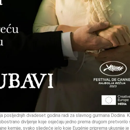
oja posljednjih dvadeset godina radi za slavnog gurmana Dodina. 
 obostrano divljenje koje osjećaju jedno prema drugom pretvorilo 
ne kemije, svako sljedeće jelo koje Eugénie priprema ukusnije je 