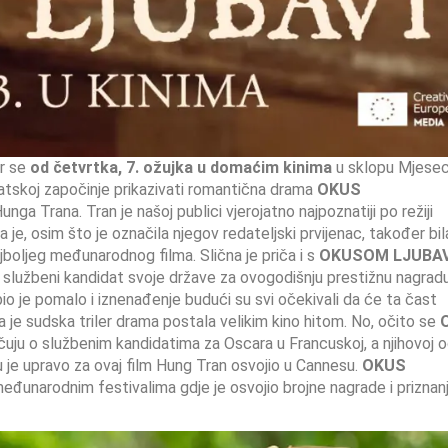
er se
od četvrtka, 7. ožujka u domaćim kinima
u sklopu Mjese
vatskoj započinje prikazivati romantična drama
OKUS
a Trana. Tran je našoj publici vjerojatno najpoznatiji po režiji
ja je, osim što je označila njegov redateljski prvijenac, također bila
jboljeg međunarodnog filma. Slična je priča i s
OKUSOM LJUBAV
i službeni kandidat svoje države za ovogodišnju prestižnu nagrad
io je pomalo i iznenađenje budući su svi očekivali da će ta čast
ja je sudska triler drama postala velikim kino hitom. No, očito se
čuju o službenim kandidatima za Oscara u Francuskoj, a njihovoj o
ju je upravo za ovaj film Hung Tran osvojio u Cannesu.
OKUS
đunarodnim festivalima gdje je osvojio brojne nagrade i priznan