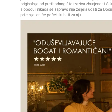
originalnije od prethodnog što izaziva zbunjenost čak 
slobodu i nikada se zapravo nije željela udati za Dod
prije nije: on će početi kuhati za nju.