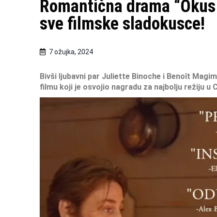
Romantična drama “Okus l
sve filmske sladokusce!
7 ožujka, 2024
Bivši ljubavni par Juliette Binoche i Benoît Magim
filmu koji je osvojio nagradu za najbolju režiju u