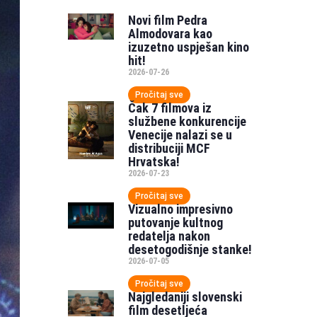
Novi film Pedra
Almodovara kao
izuzetno uspješan kino
hit!
2026-07-26
Pročitaj sve
Čak 7 filmova iz
službene konkurencije
Venecije nalazi se u
distribuciji MCF
Hrvatska!
2026-07-23
Pročitaj sve
Vizualno impresivno
putovanje kultnog
redatelja nakon
desetogodišnje stanke!
2026-07-05
Pročitaj sve
Najgledaniji slovenski
film desetljeća