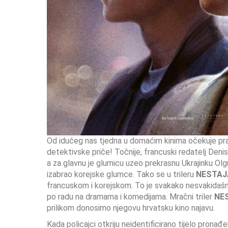
Od idućeg nas tjedna u domaćim kinima očekuje prav
detektivske priče! Točnije, francuski redatelj Denis De
a za glavnu je glumicu uzeo prekrasnu Ukrajinku Olg
izabrao korejske glumce. Tako se u trileru
NESTAJ
francuskom i korejskom. To je svakako nesvakidašnji 
po radu na dramama i komedijama. Mračni triler
NE
prilikom donosimo njegovu hrvatsku kino najavu.
Kada policajci otkriju neidentificirano tijelo pron