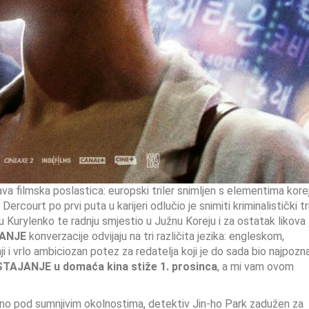
a filmska poslastica: europski triler snimljen s elementima kore
rcourt po prvi puta u karijeri odlučio je snimiti kriminalistički tri
u Kurylenko te radnju smjestio u Južnu Koreju i za ostatak likova
ANJE
konverzacije odvijaju na tri različita jezika: engleskom,
i vrlo ambiciozan potez za redatelja koji je do sada bio najpoznat
STAJANJE
u domaća kina stiže 1. prosinca
, a mi vam ovom
ađeno pod sumnjivim okolnostima, detektiv Jin-ho Park zadužen za