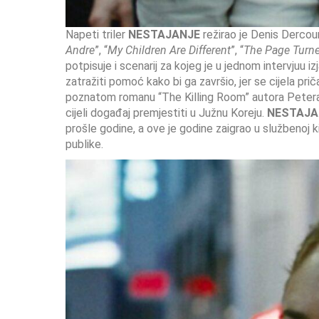
Napeti triler
NESTAJANJE
režirao je Denis Dercour
Andre
”, “
My Children Are Different
”, “
The Page Turne
potpisuje i scenarij za kojeg je u jednom intervjuu i
zatražiti pomoć kako bi ga završio, jer se cijela pr
poznatom romanu “The Killing Room” autora Petera Ma
cijeli događaj premjestiti u Južnu Koreju.
NESTAJA
prošle godine, a ove je godine zaigrao u službenoj kin
publike.