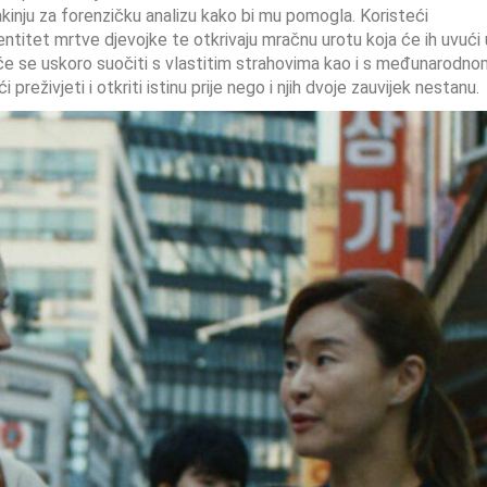
kinju za forenzičku analizu kako bi mu pomogla. Koristeći
dentitet mrtve djevojke te otkrivaju mračnu urotu koja će ih uvući 
će se uskoro suočiti s vlastitim strahovima kao i s međunarodno
eživjeti i otkriti istinu prije nego i njih dvoje zauvijek nestanu.