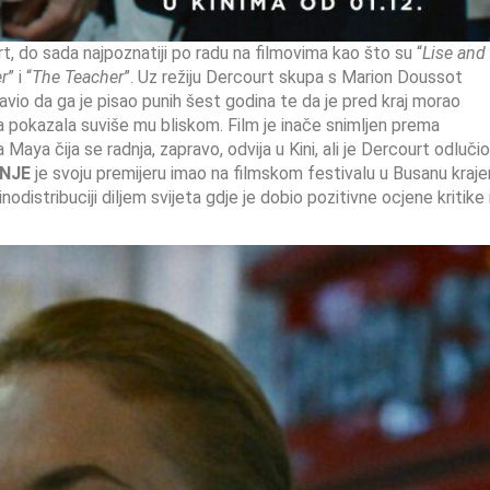
t, do sada najpoznatiji po radu na filmovima kao što su “
Lise and
r
” i “
The Teacher
”. Uz režiju Dercourt skupa s Marion Doussot
zjavio da ga je pisao punih šest godina te da je pred kraj morao
iča pokazala suviše mu bliskom. Film je inače snimljen prema
ya čija se radnja, zapravo, odvija u Kini, ali je Dercourt odlučio
NJE
je svoju premijeru imao na filmskom festivalu u Busanu kraj
odistribuciji diljem svijeta gdje je dobio pozitivne ocjene kritike 