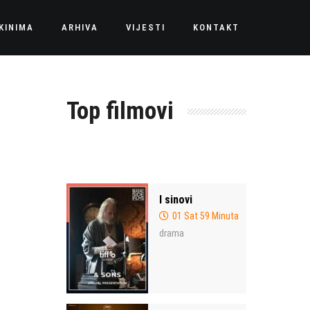
KINIMA
ARHIVA
VIJESTI
KONTAKT
Top filmovi
I sinovi
01 Sat 59 Minuta
drama