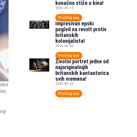
konačno stiže u kina!
2026-06-19
Pročitaj sve
Impresivan epski
pogled na revolt protiv
britanskih
kolonijalista!
2026-06-04
Pročitaj sve
Životni portret jedne od
najoriginalnijih
britanskih kantautorica
svih vremena!
jske
2026-05-24
ler,
Pročitaj sve
iji