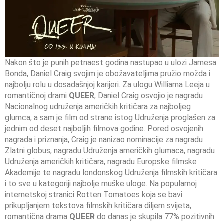
Nakon što je punih petnaest godina nastupao u ulozi Jamesa
Bonda, Daniel Craig svojim je obožavateljima pružio možda i
najbolju rolu u dosadašnjoj karijeri. Za ulogu Williama Leeja u
romantičnoj drami
QUEER
, Daniel Craig osvojio je nagradu
Nacionalnog udruženja američkih kritičara za najboljeg
glumca, a sam je film od strane istog Udruženja proglašen za
jednim od deset najboljih filmova godine. Pored osvojenih
nagrada i priznanja, Craig je nanizao nominacije za nagradu
Zlatni globus, nagradu Udruženja američkih glumaca, nagradu
Udruženja američkih kritičara, nagradu Europske filmske
Akademije te nagradu londonskog Udruženja filmskih kritičara
i to sve u kategoriji najbolje muške uloge. Na popularnoj
internetskoj stranici Rotten Tomatoes koja se bavi
prikupljanjem tekstova filmskih kritičara diljem svijeta,
romantična drama
QUEER
do danas je skupila 77% pozitivnih