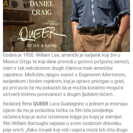
Godina je 1950. William Lee, američki je iseljenik koji živi u
Mexico Cityju te koji dane provodi u gotovo potpunoj samoći,
osim s tek nekolicinom drugih članova male američke
zajednice. Međutim, njegov susret s Eugeneom Allertonom,
iseljenikom i bivšim vojnikom, koji je upravo pristigao u grad,
po prvi puta će mu pokazati da je možda konačno moguće
ostvariti intimnu povezanost s drugim ljudskim bićem…
Redatelj filma
QUEER
Luca Guadagnino u jednom je intervjuu
izjavio da mu je polazišna točka za film bila posljednja
rečenica koju je autor istoimene knjige po kojoj je snimljen
film William Burroughs napisao u svom osobnom dnevniku
prije smrti: „Kako čovjek koji vidi i osjeća može biti išta drugo