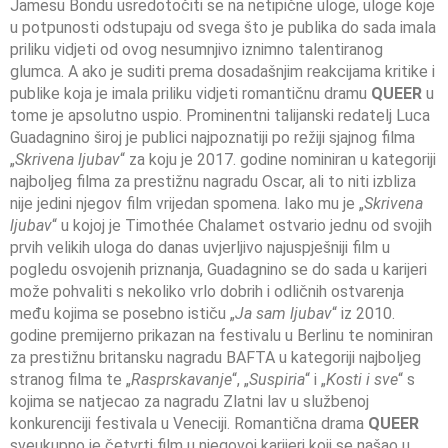
Jamesu Bondu usredotočiti se na netipične uloge, uloge koje
u potpunosti odstupaju od svega što je publika do sada imala
priliku vidjeti od ovog nesumnjivo iznimno talentiranog
glumca. A ako je suditi prema dosadašnjim reakcijama kritike i
publike koja je imala priliku vidjeti romantičnu dramu
QUEER
u
tome je apsolutno uspio. Prominentni talijanski redatelj Luca
Guadagnino široj je publici najpoznatiji po režiji sjajnog filma
„
Skrivena ljubav
“ za koju je 2017. godine nominiran u kategoriji
najboljeg filma za prestižnu nagradu Oscar, ali to niti izbliza
nije jedini njegov film vrijedan spomena. Iako mu je „
Skrivena
ljubav
“ u kojoj je Timothée Chalamet ostvario jednu od svojih
prvih velikih uloga do danas uvjerljivo najuspješniji film u
pogledu osvojenih priznanja, Guadagnino se do sada u karijeri
može pohvaliti s nekoliko vrlo dobrih i odličnih ostvarenja
među kojima se posebno ističu „
Ja sam ljubav
“ iz 2010.
godine premijerno prikazan na festivalu u Berlinu te nominiran
za prestižnu britansku nagradu BAFTA u kategoriji najboljeg
stranog filma te „
Rasprskavanje
“, „
Suspiria
“ i „
Kosti i sve
“ s
kojima se natjecao za nagradu Zlatni lav u službenoj
konkurenciji festivala u Veneciji. Romantična drama
QUEER
sveukupno je četvrti film u njegovoj karijeri koji se našao u