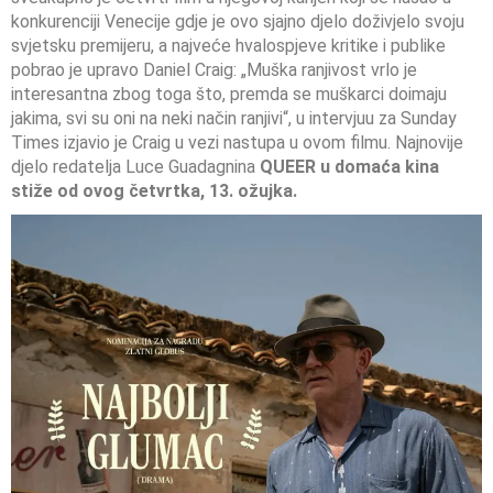
konkurenciji Venecije gdje je ovo sjajno djelo doživjelo svoju
svjetsku premijeru, a najveće hvalospjeve kritike i publike
pobrao je upravo Daniel Craig: „Muška ranjivost vrlo je
interesantna zbog toga što, premda se muškarci doimaju
jakima, svi su oni na neki način ranjivi“, u intervjuu za Sunday
Times izjavio je Craig u vezi nastupa u ovom filmu. Najnovije
djelo redatelja Luce Guadagnina
QUEER
u domaća kina
stiže od ovog četvrtka, 13. ožujka.