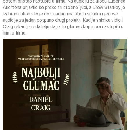
potom pristao nastupiti u filmu. Na audiciju za ulogu Eugenea
Allertona prijavilo se preko tri stotine ljudi, a Drew Starkey je
izabran nakon što je do Guadagnina stigla snimka njegove
audicije za jedan potpuno drugi projekt. Kad je snimku vidio i
Craig rekao je redatelju da je to glumac koji mora nastupiti s
njim u filmu.