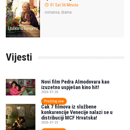
01 Sat 56 Minuta
romansa
drama
,
Vijesti
Novi film Pedra Almodovara kao
izuzetno uspješan kino hit!
2026-07-26
Pročitaj sve
Čak 7 filmova iz službene
konkurencije Venecije nalazi se u
distribuciji MCF Hrvatska!
2026-07-23