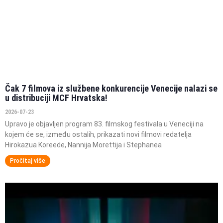
Čak 7 filmova iz službene konkurencije Venecije nalazi se
u distribuciji MCF Hrvatska!
2026-07-23
Upravo je objavljen program 83. filmskog festivala u Veneciji na
kojem će se, između ostalih, prikazati novi filmovi redatelja
Hirokazua Koreede, Nannija Morettija i Stephanea
Pročitaj više