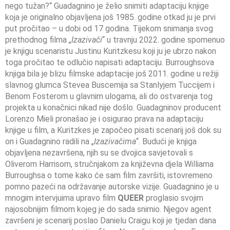
nego tužan?“ Guadagnino je želio snimiti adaptaciju knjige
koja je originalno objavljena još 1985. godine otkad ju je prvi
put pročitao – u dobi od 17 godina. Tijekom snimanja svog
prethodnog filma „
Izazivači
“ u travnju 2022. godine spomenuo
je knjigu scenaristu Justinu Kuritzkesu koji ju je ubrzo nakon
toga pročitao te odlučio napisati adaptaciju. Burroughsova
knjiga bila je blizu filmske adaptacije još 2011. godine u režiji
slavnog glumca Stevea Buscemija sa Stanlyjem Tuccijem i
Benom Fosterom u glavnim ulogama, ali do ostvarenja tog
projekta u konačnici nikad nije došlo. Guadagninov producent
Lorenzo Mieli pronašao je i osigurao prava na adaptaciju
knjige u film, a Kuritzkes je započeo pisati scenarij još dok su
on i Guadagnino radili na „
Izazivačima
“. Budući je knjiga
objavljena nezavršena, njih su se dvojica savjetovali s
Oliverom Harrisom, stručnjakom za književna djela Williama
Burroughsa o tome kako će sam film završiti, istovremeno
pomno pazeći na održavanje autorske vizije. Guadagnino je u
mnogim intervjuima upravo film
QUEER
proglasio svojim
najosobnijim filmom kojeg je do sada snimio. Njegov agent
završeni je scenarij poslao Danielu Craigu koji je tjedan dana