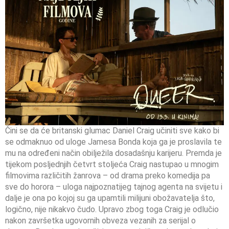
Čini se da će britanski glumac Daniel Craig učiniti sve kako bi
se odmaknuo od uloge Jamesa Bonda koja ga je proslavila te
mu na određeni način obilježila dosadašnju karijeru. Premda je
tijekom posljednjih četvrt stoljeća Craig nastupao u mnogim
filmovima različitih žanrova – od drama preko komedija pa
sve do horora – uloga najpoznatijeg tajnog agenta na svijetu i
dalje je ona po kojoj su ga upamtili milijuni obožavatelja što,
logično, nije nikakvo čudo. Upravo zbog toga Craig je odlučio
nakon završetka ugovornih obveza vezanih za serijal o