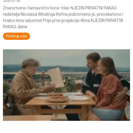
2026-07-05
Znanstveno-fantastični horor triler NJEZIN PRIVATNI PAKAO
redatelja Nicolasa Windinga Refna jedinstveno je, provokativno i
hrabro kino iskustvo! Prije prve projekcije filma NJEZIN PRIVATNI
PAKAO, dana
Pročitaj više