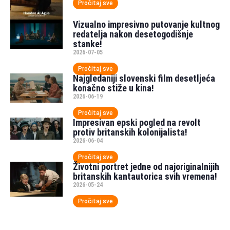
Pročitaj sve
Vizualno impresivno putovanje kultnog
redatelja nakon desetogodišnje
stanke!
2026-07-05
Pročitaj sve
Najgledaniji slovenski film desetljeća
konačno stiže u kina!
2026-06-19
Pročitaj sve
Impresivan epski pogled na revolt
protiv britanskih kolonijalista!
2026-06-04
Pročitaj sve
Životni portret jedne od najoriginalnijih
britanskih kantautorica svih vremena!
2026-05-24
Pročitaj sve