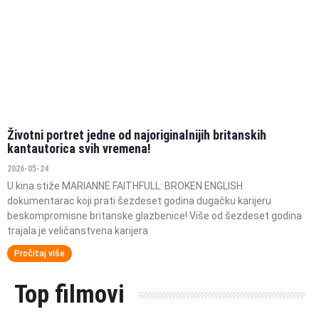
Životni portret jedne od najoriginalnijih britanskih
kantautorica svih vremena!
2026-05-24
U kina stiže MARIANNE FAITHFULL: BROKEN ENGLISH
dokumentarac koji prati šezdeset godina dugačku karijeru
beskompromisne britanske glazbenice! Više od šezdeset godina
trajala je veličanstvena karijera
Pročitaj više
Top filmovi