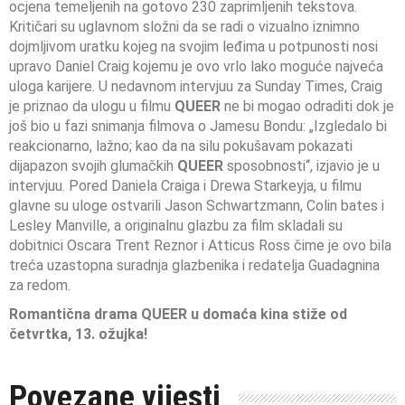
ocjena temeljenih na gotovo 230 zaprimljenih tekstova.
Kritičari su uglavnom složni da se radi o vizualno iznimno
dojmljivom uratku kojeg na svojim leđima u potpunosti nosi
upravo Daniel Craig kojemu je ovo vrlo lako moguće najveća
uloga karijere. U nedavnom intervjuu za Sunday Times, Craig
je priznao da ulogu u filmu
QUEER
ne bi mogao odraditi dok je
još bio u fazi snimanja filmova o Jamesu Bondu: „Izgledalo bi
reakcionarno, lažno; kao da na silu pokušavam pokazati
dijapazon svojih glumačkih
QUEER
sposobnosti“, izjavio je u
intervjuu. Pored Daniela Craiga i Drewa Starkeyja, u filmu
glavne su uloge ostvarili Jason Schwartzmann, Colin bates i
Lesley Manville, a originalnu glazbu za film skladali su
dobitnici Oscara Trent Reznor i Atticus Ross čime je ovo bila
treća uzastopna suradnja glazbenika i redatelja Guadagnina
za redom.
Romantična drama QUEER
u domaća kina stiže od
četvrtka, 13. ožujka!
Povezane vijesti