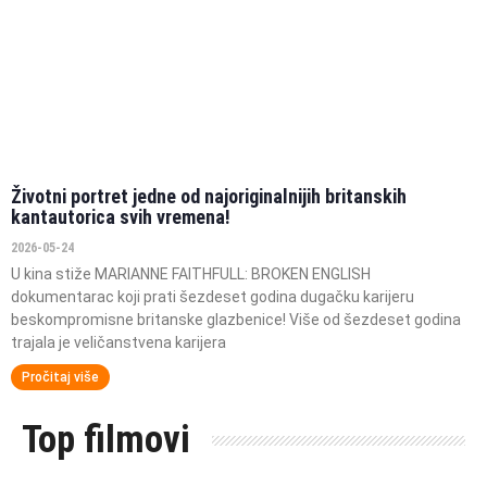
Životni portret jedne od najoriginalnijih britanskih
kantautorica svih vremena!
2026-05-24
U kina stiže MARIANNE FAITHFULL: BROKEN ENGLISH
dokumentarac koji prati šezdeset godina dugačku karijeru
beskompromisne britanske glazbenice! Više od šezdeset godina
trajala je veličanstvena karijera
Pročitaj više
Top filmovi