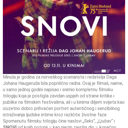
Minula je godina za norveškog scenarista i redatelja Daga
Johana Haugeruda bila poprilično radna. Ovaj je filmaš, naime,
u samo jednoj godini napisao i snimio kompletnu filmsku
trilogiju koja je postigla zavidan uspjeh od strane kritike i
publike na filmskim festivalima, ali i u kinima diljem svijeta kao
izuzetno dobro prihvaćen portret autentičnog i senzibilnog
istraživanja ljudske intime kroz različite životne faze.
Spomenutu filmsku trilogiju čine naslovi „
Seks
“, „
Ljubav
“ i
SNOVI
od kojih potonji – kao njezin završni dio – konačno