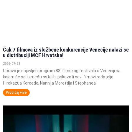
Čak 7 filmova iz službene konkurencije Venecije nalazi se
u distribuciji MCF Hrvatska!
2026-07-23
Upravo je objavljen program 83. filmskog festivala u Veneciji na
kojem će se, između ostalih, prikazati novi filmovi redatelja
Hirokazua Koreede, Nannija Morettija i Stephanea
Pročitaj više