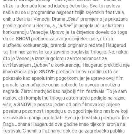
stiže i u domaća kina od idućeg četvrtka. Sva tri naslova
našla su se u programima najprestižnijih svjetskih festivala,
onih u Berlinu i Veneciji. Drama „
Seks
“ premijerno je prikazana
prošle godine u Berlinu, a „
Ljubav
“ je uspjela ući u službenu
konkurenciju Venecije. Upravo je ta činjenica dovela do toga
da se
SNOVI
prebace za ovogodišnji Berlinale, i to za
službenu konkurenciju, premda originalno redatelj Haugerud
taj film nije zamislio kao završno poglavlje trilogije. No, nakon
što je Venecija izrazila golemu zainteresiranost za
uvrštavanjem „
Ljubavi
“ u konkurenciju, Haugerud praktički nije
imao izbora pa je
SNOVE
prebacio za ovu godinu što se
pokazalo kao apsolutnim pogotkom, jer je upravo ovaj film
pomalo iznenađujuće odnio pobjedu te osvojio prestižnu
nagradu Zlatni medvjed kao najbolji film festivala. To je sam
naslov, ali i kompletnu trilogiju automatski podiglo na razinu
više, a
SNOVI
je postao jedan od onih filmova koji plijene
posebnu pozornost i spadaju u ovogodišnje kino naslove koji
se svakako moraju pogledati. Svoju je hrvatsku premijeru film
Daga Johana Haugeruda ove godine imao tijekom srpnja na
festivalu Cinehill u Fužinama dok će ga zagrebačka publika