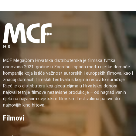
MCF MegaCom Hrvatska distributerska je filmska tvrtka
osnovana 2021. godine u Zagrebu i spada među rijetke domaće
kompanije koja ističe važnost autorskih i europskih filmova, kao i
značaj domaćih filmskih festivala s kojima redovito surađuje.
Riječ je o distributeru koji gledateljima u Hrvatskoj donosi
najkvalitetnije filmove nezavisne produkcije – od nagrađivanih
djela na najvećim svjetskim filmskim festivalima pa sve do
najnovijih kino hitova.
Filmovi