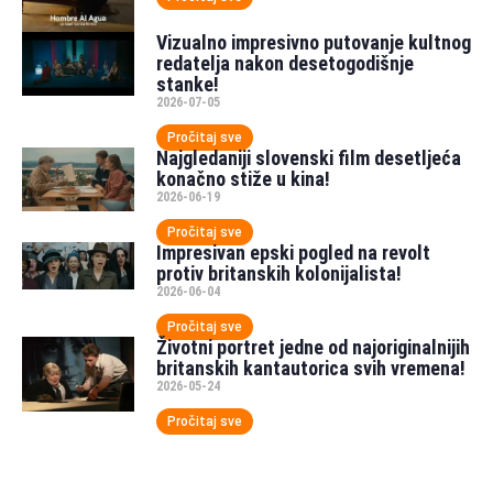
Vizualno impresivno putovanje kultnog
redatelja nakon desetogodišnje
stanke!
2026-07-05
Pročitaj sve
Najgledaniji slovenski film desetljeća
konačno stiže u kina!
2026-06-19
Pročitaj sve
Impresivan epski pogled na revolt
protiv britanskih kolonijalista!
2026-06-04
Pročitaj sve
Životni portret jedne od najoriginalnijih
britanskih kantautorica svih vremena!
2026-05-24
Pročitaj sve