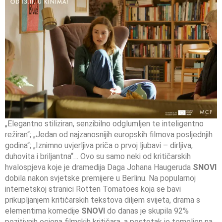
„Elegantno stiliziran, senzibilno odglumljen te inteligentno
režiran“; „Jedan od najzanosnijih europskih filmova posljednjih
godina“; „Iznimno uvjerljiva priča o prvoj ljubavi – dirljiva,
duhovita i briljantna“… Ovo su samo neki od kritičarskih
hvalospjeva koje je dramedija Daga Johana Haugeruda
SNOVI
dobila nakon svjetske premijere u Berlinu. Na popularnoj
internetskoj stranici Rotten Tomatoes koja se bavi
prikupljanjem kritičarskih tekstova diljem svijeta, drama s
elementima komedije
SNOVI
do danas je skupila 92%
pozitivnih ocjena filmskih kritičara, a postotak je temeljen na