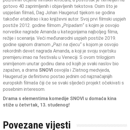
gotovo 40 zaprimljenih i objavljenih tekstova. Osim što je
uspješan filmaš, Dag Johan Haugerud tijekom se godina
također etablirao i kao književni autor. Svoj prvi filmski uspjeh
postiže 2012. godine filmom „
Pripadam
“ s kojim je osvojio
norveške nagrade Amanda u kategorijama najboljeg filma,
režije i scenarija. Veći međunarodni uspjeh postiže 2019.
godine sjajnom dramom „
Pazi na djecu
“ s kojom je osvojio
rekordnih devet nagrada Amanda, a koji je svoju svjetsku
premijeru imao na festivalu u Veneciji. S ovom trilogijom
snimljenom unutar godinu dana od kojih je svaki naslov bio
zapažen, a drama
SNOVI
osvojila i Zlatnog medvjeda,
Haugerud je definitivno postao jednim od najznačajnijih
europskih filmaša čiji će se svaki sljedeći projekt očekivati s
posebnim interesom.
Drama s elementima komedije SNOVI
u domaća kina
stiže u četvrtak, 13. studenog!
Povezane vijesti