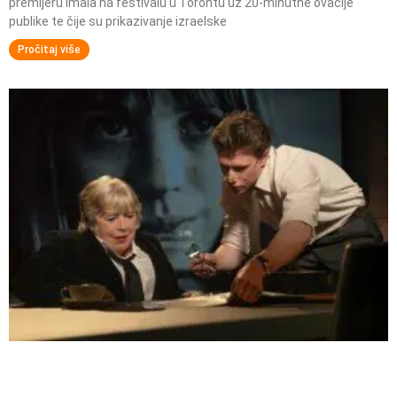
premijeru imala na festivalu u Torontu uz 20-minutne ovacije
publike te čije su prikazivanje izraelske
Pročitaj više