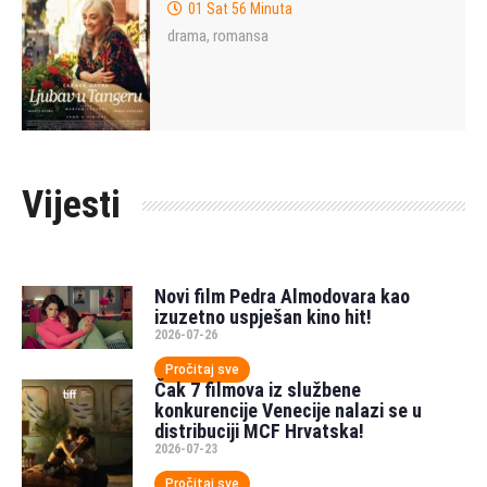
01 Sat 56 Minuta
drama
romansa
,
Vijesti
Novi film Pedra Almodovara kao
izuzetno uspješan kino hit!
2026-07-26
Pročitaj sve
Čak 7 filmova iz službene
konkurencije Venecije nalazi se u
distribuciji MCF Hrvatska!
2026-07-23
Pročitaj sve