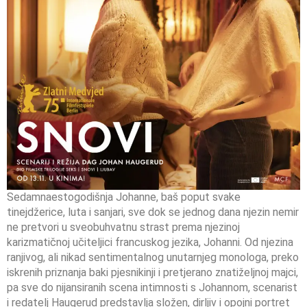
Sedamnaestogodišnja Johanne, baš poput svake
tinejdžerice, luta i sanjari, sve dok se jednog dana njezin nemir
ne pretvori u sveobuhvatnu strast prema njezinoj
karizmatičnoj učiteljici francuskog jezika, Johanni. Od njezina
ranjivog, ali nikad sentimentalnog unutarnjeg monologa, preko
iskrenih priznanja baki pjesnikinji i pretjerano znatiželjnoj majci,
pa sve do nijansiranih scena intimnosti s Johannom, scenarist
i redatelj Haugerud predstavlja složen, dirljiv i opojni portret