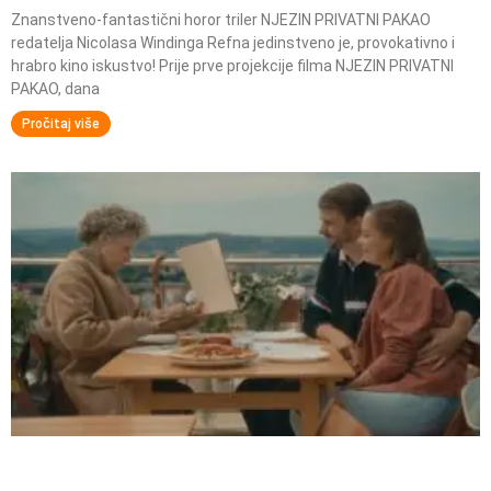
Znanstveno-fantastični horor triler NJEZIN PRIVATNI PAKAO
redatelja Nicolasa Windinga Refna jedinstveno je, provokativno i
hrabro kino iskustvo! Prije prve projekcije filma NJEZIN PRIVATNI
PAKAO, dana
Pročitaj više