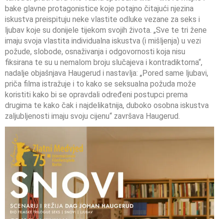
bake glavne protagonistice koje potajno čitajući njezina
iskustva preispituju neke vlastite odluke vezane za seks i
ljubav koje su donijele tijekom svojih života. „Sve te tri žene
imaju svoja vlastita individualna iskustva (i mišljenja) u vezi
požude, slobode, osnaživanja i odgovornosti koja nisu
fiksirana te su u nemalom broju slučajeva i kontradiktorna“,
nadalje objašnjava Haugerud i nastavlja: „Pored same ljubavi,
priča filma istražuje i to kako se seksualna požuda može
koristiti kako bi se opravdali određeni postupci prema
drugima te kako čak i najdelikatnija, duboko osobna iskustva
zaljubljenosti imaju svoju cijenu“ završava Haugerud.