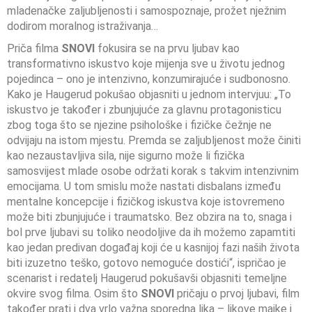
mladenačke zaljubljenosti i samospoznaje, prožet nježnim
dodirom moralnog istraživanja…
Priča filma
SNOVI
fokusira se na prvu ljubav kao
transformativno iskustvo koje mijenja sve u životu jednog
pojedinca – ono je intenzivno, konzumirajuće i sudbonosno.
Kako je Haugerud pokušao objasniti u jednom intervjuu: „To
iskustvo je također i zbunjujuće za glavnu protagonisticu
zbog toga što se njezine psihološke i fizičke čežnje ne
odvijaju na istom mjestu. Premda se zaljubljenost može činiti
kao nezaustavljiva sila, nije sigurno može li fizička
samosvijest mlade osobe održati korak s takvim intenzivnim
emocijama. U tom smislu može nastati disbalans između
mentalne koncepcije i fizičkog iskustva koje istovremeno
može biti zbunjujuće i traumatsko. Bez obzira na to, snaga i
bol prve ljubavi su toliko neodoljive da ih možemo zapamtiti
kao jedan predivan događaj koji će u kasnijoj fazi naših života
biti izuzetno teško, gotovo nemoguće dostići“, ispričao je
scenarist i redatelj Haugerud pokušavši objasniti temeljne
okvire svog filma. Osim što
SNOVI
pričaju o prvoj ljubavi, film
također prati i dva vrlo važna sporedna lika – likove majke i