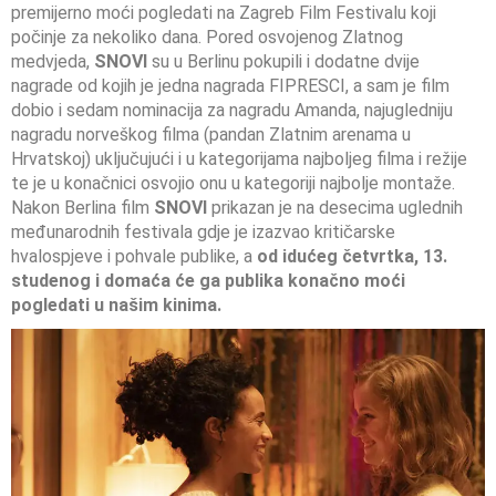
premijerno moći pogledati na Zagreb Film Festivalu koji
počinje za nekoliko dana. Pored osvojenog Zlatnog
medvjeda,
SNOVI
su u Berlinu pokupili i dodatne dvije
nagrade od kojih je jedna nagrada FIPRESCI, a sam je film
dobio i sedam nominacija za nagradu Amanda, najugledniju
nagradu norveškog filma (pandan Zlatnim arenama u
Hrvatskoj) uključujući i u kategorijama najboljeg filma i režije
te je u konačnici osvojio onu u kategoriji najbolje montaže.
Nakon Berlina film
SNOVI
prikazan je na desecima uglednih
međunarodnih festivala gdje je izazvao kritičarske
hvalospjeve i pohvale publike, a
od idućeg četvrtka, 13.
studenog i domaća će ga publika konačno moći
pogledati u našim kinima.