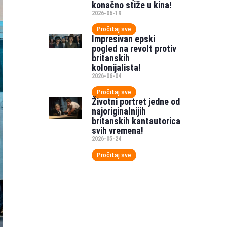
konačno stiže u kina!
2026-06-19
Pročitaj sve
Impresivan epski
pogled na revolt protiv
britanskih
kolonijalista!
2026-06-04
Pročitaj sve
Životni portret jedne od
najoriginalnijih
britanskih kantautorica
svih vremena!
2026-05-24
Pročitaj sve