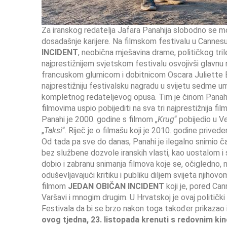
Za iranskog redatelja Jafara Panahija slobodno se mo
dosadašnje karijere. Na filmskom festivalu u Cannesu 
INCIDENT
, neobična mješavina drame, političkog tril
najprestižnijem svjetskom festivalu osvojivši glavnu
francuskom glumicom i dobitnicom Oscara Juliette B
najprestižniju festivalsku nagradu u svijetu sedme um
kompletnog redateljevog opusa. Tim je činom Panahi p
filmovima uspio pobijediti na sva tri najprestižnija fi
Panahi je 2000. godine s filmom „
Krug
“ pobijedio u V
„
Taksi
“. Riječ je o filmašu koji je 2010. godine priv
Od tada pa sve do danas, Panahi je ilegalno snimio ča
bez službene dozvole iranskih vlasti, kao uostalom i 
dobio i zabranu snimanja filmova koje se, očigledno, n
oduševljavajući kritiku i publiku diljem svijeta njih
filmom
JEDAN OBIČAN INCIDENT
koji je, pored Can
Varšavi i mnogim drugim. U Hrvatskoj je ovaj politički 
Festivala da bi se brzo nakon toga također prikazao 
ovog tjedna, 23. listopada krenuti s redovnim ki