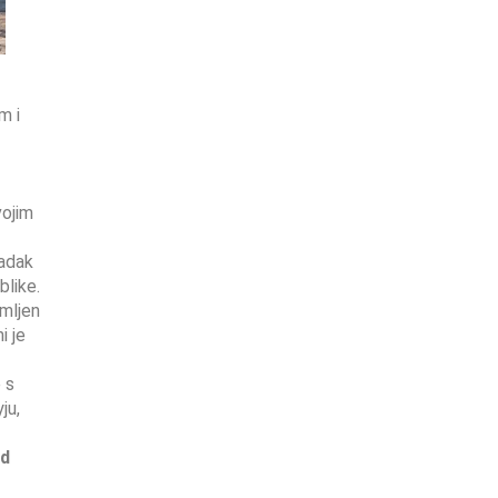
m i
vojim
radak
blike.
imljen
i je
 s
ju,
d