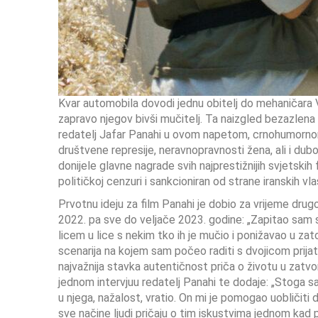
Kvar automobila dovodi jednu obitelj do mehaničara Va
zapravo njegov bivši mučitelj. Ta naizgled bezazlena 
redatelj Jafar Panahi u ovom napetom, crnohumornom 
društvene represije, neravnopravnosti žena, ali i du
donijele glavne nagrade svih najprestižnijih svjetskih
političkoj cenzuri i sankcioniran od strane iranskih vlas
Prvotnu ideju za film Panahi je dobio za vrijeme dru
2022. pa sve do veljače 2023. godine: „Zapitao sam s
licem u lice s nekim tko ih je mučio i ponižavao u z
scenarija na kojem sam počeo raditi s dvojicom prijate
najvažnija stavka autentičnost priča o životu u zatvoru
jednom intervjuu redatelj Panahi te dodaje: „Stoga 
u njega, nažalost, vratio. On mi je pomogao uobličiti 
sve načine ljudi pričaju o tim iskustvima jednom kad