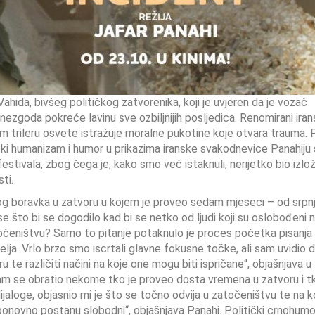
hida, bivšeg političkog zatvorenika, koji je uvjeren da je vozač
nezgoda pokreće lavinu sve ozbiljnijih posljedica. Renomirani iran
trileru osvete istražuje moralne pukotine koje otvara trauma. 
boki humanizam i humor u prikazima iranske svakodnevice Panahiju
 festivala, zbog čega je, kako smo već istaknuli, nerijetko bio izlo
ti.
gog boravka u zatvoru u kojem je proveo sedam mjeseci – od srpn
e što bi se dogodilo kad bi se netko od ljudi koji su oslobođeni 
atočeništvu? Samo to pitanje potaknulo je proces početka pisanja
lja. Vrlo brzo smo iscrtali glavne fokusne točke, ali sam uvidio d
 te različiti načini na koje one mogu biti ispričane“, objašnjava u
sam se obratio nekome tko je proveo dosta vremena u zatvoru i t
dijaloge, objasnio mi je što se točno odvija u zatočeništvu te na k
 ponovno postanu slobodni“, objašnjava Panahi. Politički crnohumo