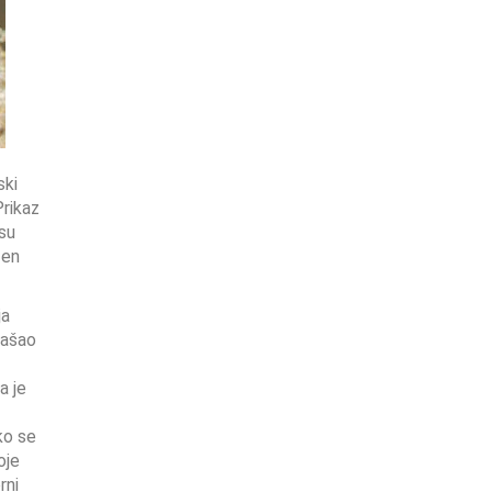
ski
Prikaz
 su
žen
ja
našao
a je
ko se
oje
rni