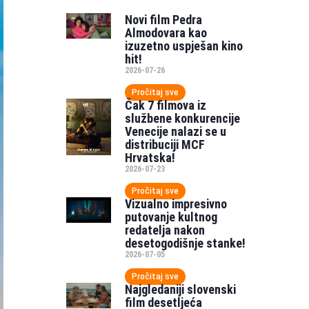
Novi film Pedra
Almodovara kao
izuzetno uspješan kino
hit!
2026-07-26
Pročitaj sve
Čak 7 filmova iz
službene konkurencije
Venecije nalazi se u
distribuciji MCF
Hrvatska!
2026-07-23
Pročitaj sve
Vizualno impresivno
putovanje kultnog
redatelja nakon
desetogodišnje stanke!
2026-07-05
Pročitaj sve
Najgledaniji slovenski
film desetljeća