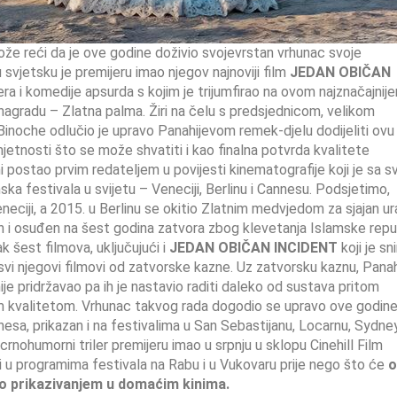
že reći da je ove godine doživio svojevrstan vrhunac svoje
svjetsku je premijeru imao njegov najnoviji film
JEDAN OBIČAN
era i komedije apsurda s kojim je trijumfirao na ovom najznačajnije
 nagradu – Zlatna palma. Žiri na čelu s predsjednicom, velikom
inoche odlučio je upravo Panahijevom remek-djelu dodijeliti ovu
jetnosti što se može shvatiti i kao finalna potvrda kvalitete
ostao prvim redateljem u povijesti kinematografije koji je sa s
lmska festivala u svijetu – Veneciji, Berlinu i Cannesu. Podsjetimo,
eneciji, a 2015. u Berlinu se okitio Zlatnim medvjedom za sjajan u
eden i osuđen na šest godina zatvora zbog klevetanja Islamske repu
k šest filmova, uključujući i
JEDAN OBIČAN INCIDENT
koji je sn
svi njegovi filmovi od zatvorske kazne. Uz zatvorsku kaznu, Panah
ije pridržavao pa ih je nastavio raditi daleko od sustava pritom
ovom kvalitetom. Vrhunac takvog rada dogodio se upravo ove godine
nesa, prikazan i na festivalima u San Sebastijanu, Locarnu, Sydney
crnohumorni triler premijeru imao u srpnju u sklopu Cinehill Film
i u programima festivala na Rabu i u Vukovaru prije nego što će
o
no prikazivanjem u domaćim kinima.