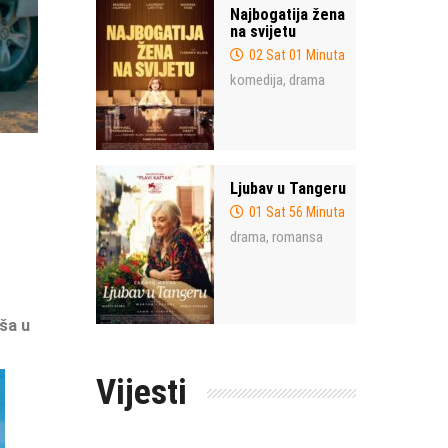
Najbogatija žena
na svijetu
02 Sat 01 Minuta
komedija
drama
,
Ljubav u Tangeru
01 Sat 56 Minuta
drama
romansa
,
ša u
Vijesti