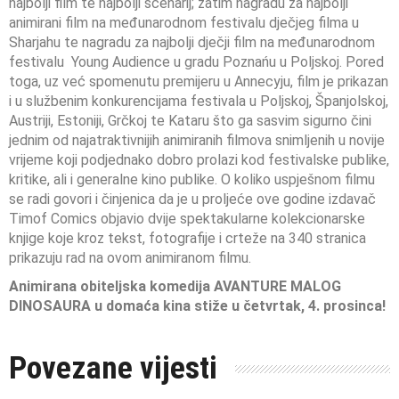
najbolji film te najbolji scenarij; zatim nagradu za najbolji
animirani film na međunarodnom festivalu dječjeg filma u
Sharjahu te nagradu za najbolji dječji film na međunarodnom
festivalu Young Audience u gradu Poznańu u Poljskoj. Pored
toga, uz već spomenutu premijeru u Annecyju, film je prikazan
i u službenim konkurencijama festivala u Poljskoj, Španjolskoj,
Austriji, Estoniji, Grčkoj te Kataru što ga sasvim sigurno čini
jednim od najatraktivnijih animiranih filmova snimljenih u novije
vrijeme koji podjednako dobro prolazi kod festivalske publike,
kritike, ali i generalne kino publike. O koliko uspješnom filmu
se radi govori i činjenica da je u proljeće ove godine izdavač
Timof Comics objavio dvije spektakularne kolekcionarske
knjige koje kroz tekst, fotografije i crteže na 340 stranica
prikazuju rad na ovom animiranom filmu.
Animirana obiteljska komedija AVANTURE MALOG
DINOSAURA
u domaća kina stiže u četvrtak, 4. prosinca!
Povezane vijesti