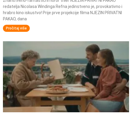
Znanstveno-fantastični horor triler NJEZIN PRIVATNI PAKAO
redatelja Nicolasa Windinga Refna jedinstveno je, provokativno i
hrabro kino iskustvo! Prije prve projekcije filma NJEZIN PRIVATNI
PAKAO, dana
Pročitaj više