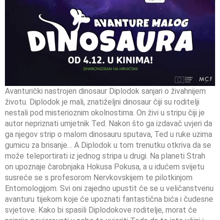
Avanturički nastrojen dinosaur Diplodok sanjari o živahnijem
životu. Diplodok je mali, znatiželjni dinosaur čiji su roditelji
nestali pod misterioznim okolnostima. On živi u stripu čiji je
autor nepriznati umjetnik Ted. Nakon što ga izdavač uvjeri da
ga njegov strip o malom dinosauru sputava, Ted u ruke uzima
gumicu za brisanje… A Diplodok u tom trenutku otkriva da se
može teleportirati iz jednog stripa u drugi. Na planeti Strah
on upoznaje čarobnjaka Hokusa Pokusa, a u idućem svijetu
susreće se s profesorom Nervkovskijem te pilotkinjom
Entomologijom. Svi oni zajedno upustit će se u veličanstvenu
avanturu tijekom koje će upoznati fantastična bića i čudesne
svjetove. Kako bi spasili Diplodokove roditelje, morat će