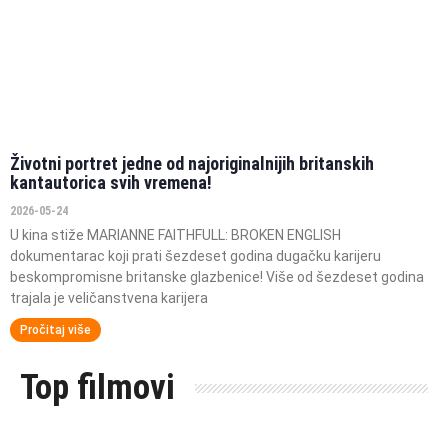
Životni portret jedne od najoriginalnijih britanskih
kantautorica svih vremena!
2026-05-24
U kina stiže MARIANNE FAITHFULL: BROKEN ENGLISH
dokumentarac koji prati šezdeset godina dugačku karijeru
beskompromisne britanske glazbenice! Više od šezdeset godina
trajala je veličanstvena karijera
Pročitaj više
Top filmovi