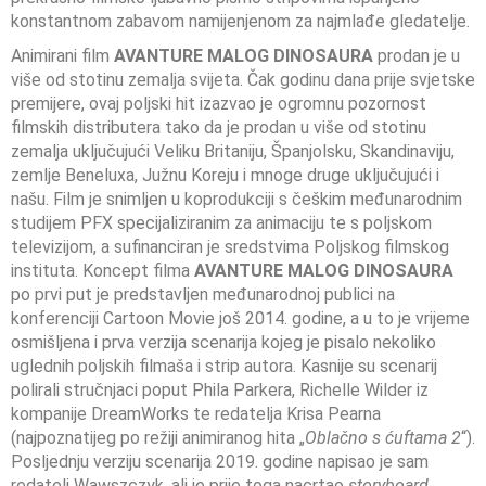
konstantnom zabavom namijenjenom za najmlađe gledatelje.
Animirani film
AVANTURE MALOG DINOSAURA
prodan je u
više od stotinu zemalja svijeta. Čak godinu dana prije svjetske
premijere, ovaj poljski hit izazvao je ogromnu pozornost
filmskih distributera tako da je prodan u više od stotinu
zemalja uključujući Veliku Britaniju, Španjolsku, Skandinaviju,
zemlje Beneluxa, Južnu Koreju i mnoge druge uključujući i
našu. Film je snimljen u koprodukciji s češkim međunarodnim
studijem PFX specijaliziranim za animaciju te s poljskom
televizijom, a sufinanciran je sredstvima Poljskog filmskog
instituta. Koncept filma
AVANTURE MALOG DINOSAURA
po prvi put je predstavljen međunarodnoj publici na
konferenciji Cartoon Movie još 2014. godine, a u to je vrijeme
osmišljena i prva verzija scenarija kojeg je pisalo nekoliko
uglednih poljskih filmaša i strip autora. Kasnije su scenarij
polirali stručnjaci poput Phila Parkera, Richelle Wilder iz
kompanije DreamWorks te redatelja Krisa Pearna
(najpoznatijeg po režiji animiranog hita „
Oblačno s ćuftama 2
“).
Posljednju verziju scenarija 2019. godine napisao je sam
redatelj Wawszczyk, ali je prije toga nacrtao
storyboard