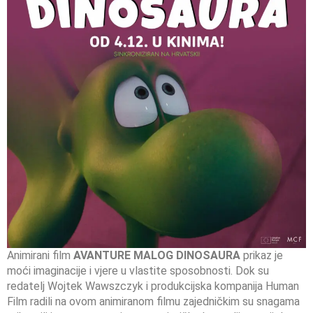
Animirani film
AVANTURE MALOG DINOSAURA
prikaz je
moći imaginacije i vjere u vlastite sposobnosti. Dok su
redatelj Wojtek Wawszczyk i produkcijska kompanija Human
Film radili na ovom animiranom filmu zajedničkim su snagama