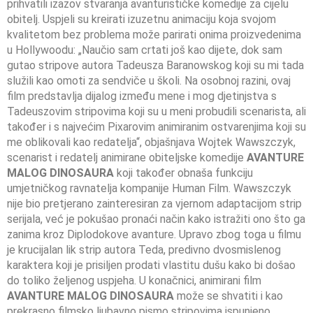
prihvatili izazov stvaranja avanturističke komedije za cijelu
obitelj. Uspjeli su kreirati izuzetnu animaciju koja svojom
kvalitetom bez problema može parirati onima proizvedenima
u Hollywoodu: „Naučio sam crtati još kao dijete, dok sam
gutao stripove autora Tadeusza Baranowskog koji su mi tada
služili kao omoti za sendviče u školi. Na osobnoj razini, ovaj
film predstavlja dijalog između mene i mog djetinjstva s
Tadeuszovim stripovima koji su u meni probudili scenarista, ali
također i s najvećim Pixarovim animiranim ostvarenjima koji su
me oblikovali kao redatelja“, objašnjava Wojtek Wawszczyk,
scenarist i redatelj animirane obiteljske komedije
AVANTURE
MALOG DINOSAURA
koji također obnaša funkciju
umjetničkog ravnatelja kompanije Human Film. Wawszczyk
nije bio pretjerano zainteresiran za vjernom adaptacijom strip
serijala, već je pokušao pronaći način kako istražiti ono što ga
zanima kroz Diplodokove avanture. Upravo zbog toga u filmu
je krucijalan lik strip autora Teda, predivno dvosmislenog
karaktera koji je prisiljen prodati vlastitu dušu kako bi došao
do toliko željenog uspjeha. U konačnici, animirani film
AVANTURE MALOG DINOSAURA
može se shvatiti i kao
prekrasno filmsko ljubavno pismo stripovima ispunjeno