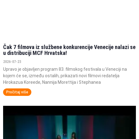
Čak 7 filmova iz službene konkurencije Venecije nalazi se
u distribuciji MCF Hrvatska!
2026-07-23
Upravo je objavljen program 83. filmskog festivala u Veneciji na
kojem će se, između ostalih, prikazati novi filmovi redatelja
Hirokazua Koreede, Nannija Morettija i Stephanea
Pročitaj više