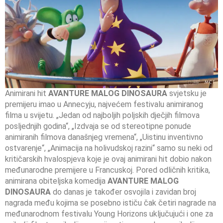
Animirani hit
AVANTURE MALOG DINOSAURA
svjetsku je
premijeru imao u Annecyju, najvećem festivalu animiranog
filma u svijetu. „Jedan od najboljih poljskih dječjih filmova
posljednjih godina“, „Izdvaja se od stereotipne ponude
animiranih filmova današnjeg vremena“, „Uistinu inventivno
ostvarenje“, „Animacija na holivudskoj razini“ samo su neki od
kritičarskih hvalospjeva koje je ovaj animirani hit dobio nakon
međunarodne premijere u Francuskoj. Pored odličnih kritika,
animirana obiteljska komedija
AVANTURE MALOG
DINOSAURA
do danas je također osvojila i zavidan broj
nagrada među kojima se posebno ističu čak četiri nagrade na
međunarodnom festivalu Young Horizons uključujući i one za