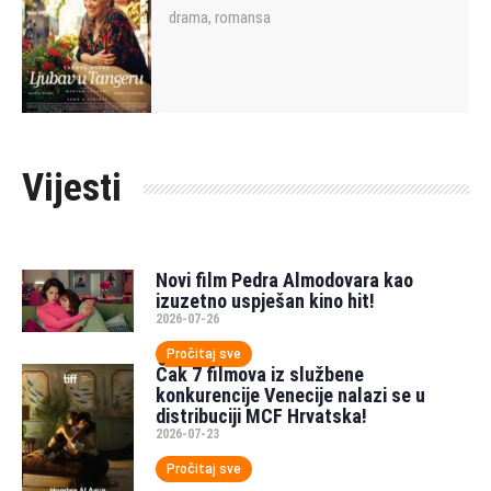
drama
romansa
,
Vijesti
Novi film Pedra Almodovara kao
izuzetno uspješan kino hit!
2026-07-26
Pročitaj sve
Čak 7 filmova iz službene
konkurencije Venecije nalazi se u
distribuciji MCF Hrvatska!
2026-07-23
Pročitaj sve