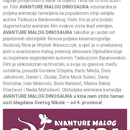
najprije povjerovati u sebe te uvjeriti Teda da to isto učini i
on. Film
AVANTURE MALOG DINOSAURA
vizionarska je
poljska animacija temeljena na popularnom strip serijalu
autora Tadeusza Baranowskog. Osim što je prvi poljski
dugometražni animirani film ovakve vrste ikad snimljen,
AVANTURE MALOG DINOSAURA
također je i jedan od
prijelomnih obiteljskih filmova poljske kinematografije.
Redatelj filma je Wojtek Wawszczyk, a riječ je o urnebesnoj
priči o avanturama malog zelenog dinosaura Diplodoka koje
su inspirirane legendarnim autorom Tadeuszom Baranowskim.
Film je sinkroniziran na hrvatski, a svoje su glasove, među
ostalima, posudili Gordana Džepina, Karlo Mrkša, Dora
Jakobović, Daniel L. Dizdar, Zlata Muck Sušec, Denis
Rostohar, Ivan Mokrović, Boris Barberić, Marina Rakas
Starčević i Nadia Matošević. Obiteljska animirana komedija
AVANTURE MALOG DINOSAURA
u kina nam stiže taman
uoči blagdana Svetog Nikole – od 4. prosinca!