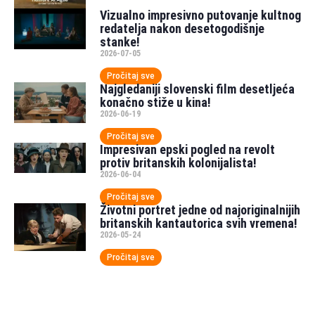
Vizualno impresivno putovanje kultnog
redatelja nakon desetogodišnje
stanke!
2026-07-05
Pročitaj sve
Najgledaniji slovenski film desetljeća
konačno stiže u kina!
2026-06-19
Pročitaj sve
Impresivan epski pogled na revolt
protiv britanskih kolonijalista!
2026-06-04
Pročitaj sve
Životni portret jedne od najoriginalnijih
britanskih kantautorica svih vremena!
2026-05-24
Pročitaj sve