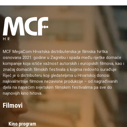
MCF MegaCom Hrvatska distributerska je filmska tvrtka
osnovana 2021. godine u Zagrebu i spada među rijetke domaće
kompanije koja ističe važnost autorskih i europskih filmova, kao i
značaj domaćih filmskih festivala s kojima redovito surađuje.
Riječ je o distributeru koji gledateljima u Hrvatskoj donosi
najkvalitetnije filmove nezavisne produkcije – od nagrađivanih
djela na najvećim svjetskim filmskim festivalima pa sve do
najnovijih kino hitova.
Filmovi
Kino program