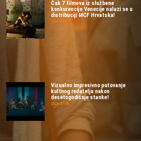
Čak 7 filmova iz službene
konkurencije Venecije nalazi se u
distribuciji MCF Hrvatska!
2026-07-23
Vizualno impresivno putovanje
kultnog redatelja nakon
desetogodišnje stanke!
2026-07-05