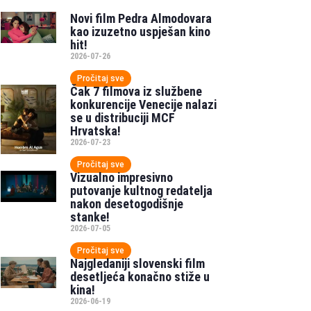
Novi film Pedra Almodovara
kao izuzetno uspješan kino
hit!
2026-07-26
Pročitaj sve
Čak 7 filmova iz službene
konkurencije Venecije nalazi
se u distribuciji MCF
Hrvatska!
2026-07-23
Pročitaj sve
Vizualno impresivno
putovanje kultnog redatelja
nakon desetogodišnje
stanke!
2026-07-05
Pročitaj sve
Najgledaniji slovenski film
desetljeća konačno stiže u
kina!
2026-06-19