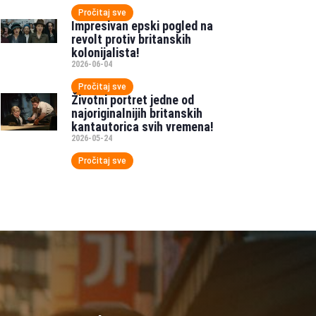
Pročitaj sve
Impresivan epski pogled na
revolt protiv britanskih
kolonijalista!
2026-06-04
Pročitaj sve
Životni portret jedne od
najoriginalnijih britanskih
kantautorica svih vremena!
2026-05-24
Pročitaj sve