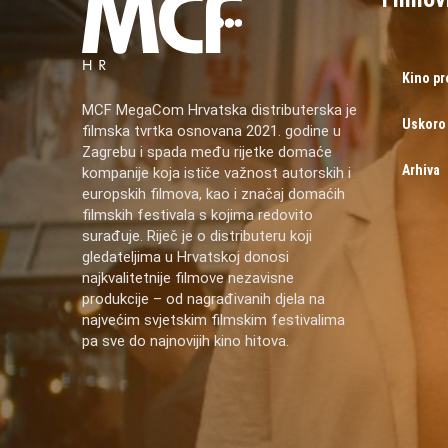
Kino p
MCF MegaCom Hrvatska distributerska je
Uskoro
filmska tvrtka osnovana 2021. godine u
Zagrebu i spada među rijetke domaće
Arhiva
kompanije koja ističe važnost autorskih i
europskih filmova, kao i značaj domaćih
filmskih festivala s kojima redovito
surađuje. Riječ je o distributeru koji
gledateljima u Hrvatskoj donosi
najkvalitetnije filmove nezavisne
produkcije – od nagrađivanih djela na
najvećim svjetskim filmskim festivalima
pa sve do najnovijih kino hitova.