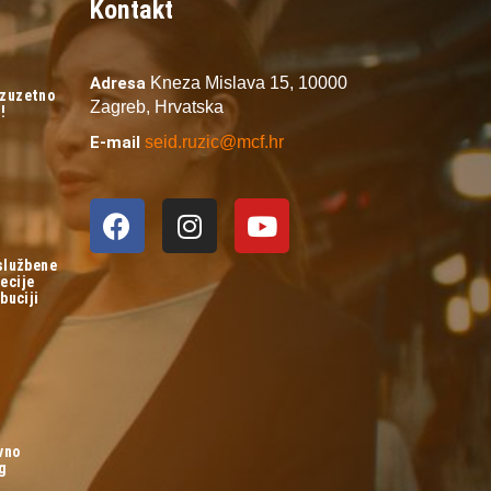
Kontakt
Adresa
Kneza Mislava 15,
10000
izuzetno
Zagreb,
Hrvatska
!
E-mail
seid.ruzic@mcf.hr
 službene
ecije
buciji
vno
og