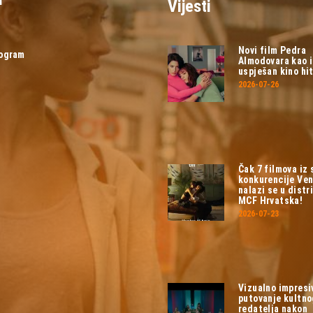
Vijesti
Novi film Pedra
rogram
Almodovara kao 
uspješan kino hit
2026-07-26
Čak 7 filmova iz
konkurencije Ven
nalazi se u distri
MCF Hrvatska!
2026-07-23
Vizualno impresi
putovanje kultn
redatelja nakon