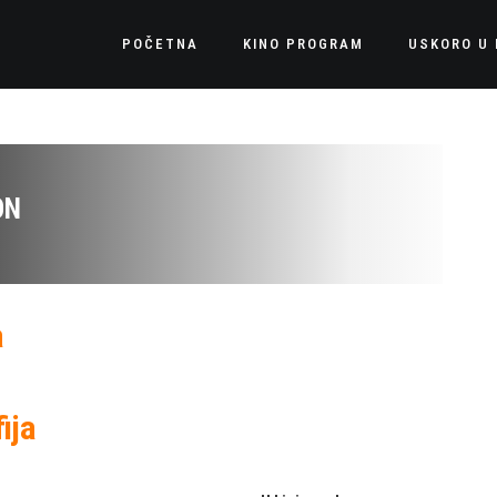
POČETNA
KINO PROGRAM
USKORO U 
ON
a
ija