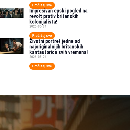
Pročitaj sve
Impresivan epski pogled na
revolt protiv britanskih
kolonijalista!
2026-06-04
Pročitaj sve
Životni portret jedne od
najoriginalnijih britanskih
kantautorica svih vremena!
2026-05-24
Pročitaj sve