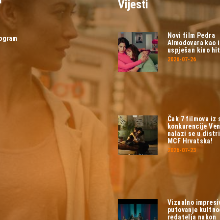
Vijesti
Novi film Pedra
rogram
Almodovara kao 
uspješan kino hit
2026-07-26
Čak 7 filmova iz
konkurencije Ven
nalazi se u distri
MCF Hrvatska!
2026-07-23
Vizualno impresi
putovanje kultn
redatelja nakon