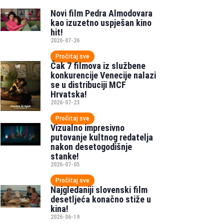
Novi film Pedra Almodovara
kao izuzetno uspješan kino
hit!
2026-07-26
Pročitaj sve
Čak 7 filmova iz službene
konkurencije Venecije nalazi
se u distribuciji MCF
Hrvatska!
2026-07-23
Pročitaj sve
Vizualno impresivno
putovanje kultnog redatelja
nakon desetogodišnje
stanke!
2026-07-05
Pročitaj sve
Najgledaniji slovenski film
desetljeća konačno stiže u
kina!
2026-06-19