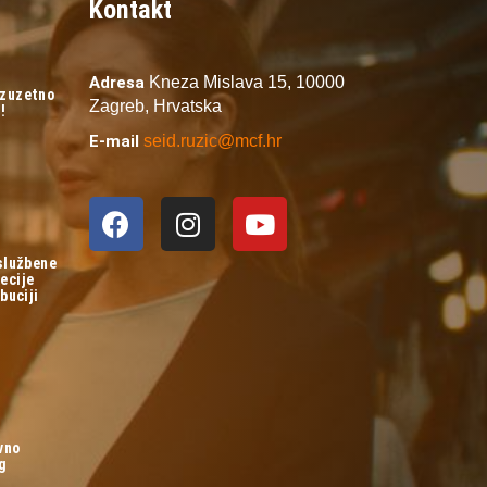
Kontakt
Adresa
Kneza Mislava 15,
10000
izuzetno
Zagreb,
Hrvatska
!
E-mail
seid.ruzic@mcf.hr
 službene
ecije
buciji
vno
og