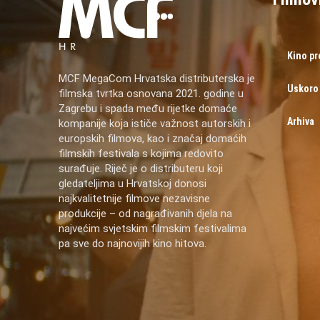
Kino p
MCF MegaCom Hrvatska distributerska je
Uskoro
filmska tvrtka osnovana 2021. godine u
Zagrebu i spada među rijetke domaće
Arhiva
kompanije koja ističe važnost autorskih i
europskih filmova, kao i značaj domaćih
filmskih festivala s kojima redovito
surađuje. Riječ je o distributeru koji
gledateljima u Hrvatskoj donosi
najkvalitetnije filmove nezavisne
produkcije – od nagrađivanih djela na
najvećim svjetskim filmskim festivalima
pa sve do najnovijih kino hitova.