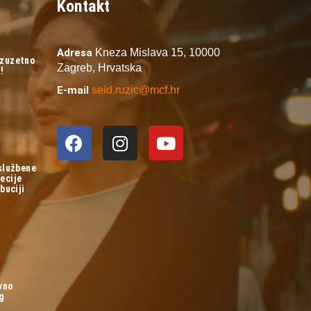
Kontakt
Adresa
Kneza Mislava 15,
10000
izuzetno
Zagreb,
Hrvatska
!
E-mail
seid.ruzic@mcf.hr
 službene
ecije
buciji
vno
og