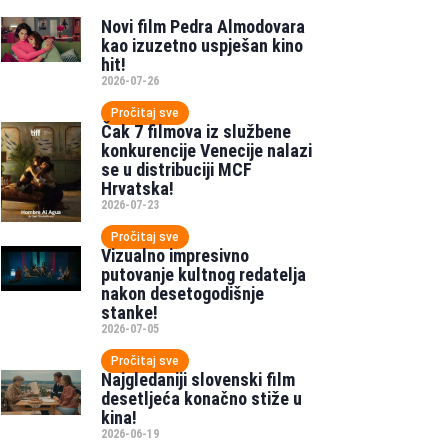
Novi film Pedra Almodovara
kao izuzetno uspješan kino
hit!
2026-07-26
Pročitaj sve
Čak 7 filmova iz službene
konkurencije Venecije nalazi
se u distribuciji MCF
Hrvatska!
2026-07-23
Pročitaj sve
Vizualno impresivno
putovanje kultnog redatelja
nakon desetogodišnje
stanke!
2026-07-05
Pročitaj sve
Najgledaniji slovenski film
desetljeća konačno stiže u
kina!
2026-06-19