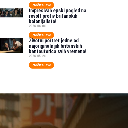
Pročitaj sve
Impresivan epski pogled na
revolt protiv britanskih
kolonijalista!
2026-06-04
Pročitaj sve
Životni portret jedne od
najoriginalnijih britanskih
kantautorica svih vremena!
2026-05-24
Pročitaj sve