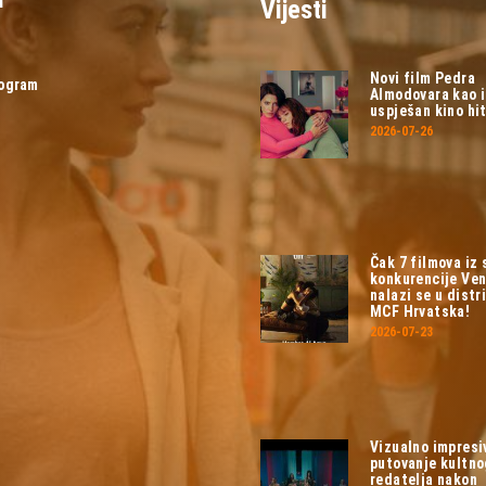
Vijesti
Novi film Pedra
rogram
Almodovara kao 
uspješan kino hit
2026-07-26
Čak 7 filmova iz
konkurencije Ven
nalazi se u distri
MCF Hrvatska!
2026-07-23
Vizualno impresi
putovanje kultn
redatelja nakon