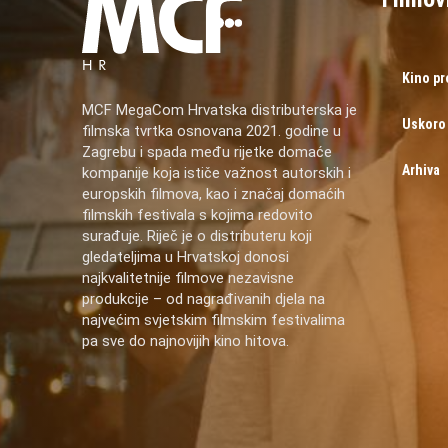
Kino p
MCF MegaCom Hrvatska distributerska je
Uskoro
filmska tvrtka osnovana 2021. godine u
Zagrebu i spada među rijetke domaće
Arhiva
kompanije koja ističe važnost autorskih i
europskih filmova, kao i značaj domaćih
filmskih festivala s kojima redovito
surađuje. Riječ je o distributeru koji
gledateljima u Hrvatskoj donosi
najkvalitetnije filmove nezavisne
produkcije – od nagrađivanih djela na
najvećim svjetskim filmskim festivalima
pa sve do najnovijih kino hitova.