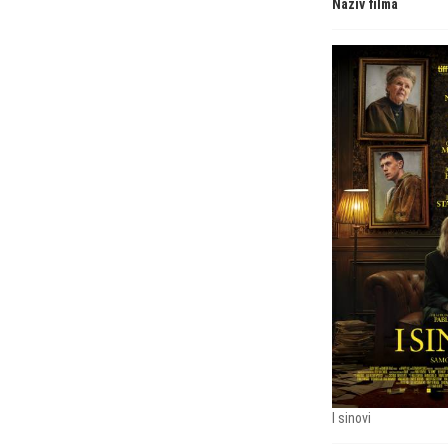
Naziv filma
I sinovi