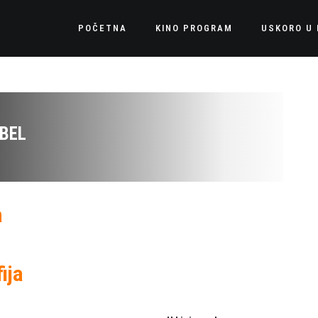
POČETNA
KINO PROGRAM
USKORO U 
BEL
a
ija