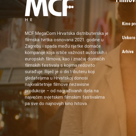
Kino p
MCF MegaCom Hrvatska distributerska je
Uskoro
filmska tvrtka osnovana 2021. godine u
Zagrebu i spada među rijetke domaće
Arhiva
kompanije koja ističe važnost autorskih i
europskih filmova, kao i značaj domaćih
filmskih festivala s kojima redovito
surađuje. Riječ je o distributeru koji
gledateljima u Hrvatskoj donosi
najkvalitetnije filmove nezavisne
produkcije – od nagrađivanih djela na
najvećim svjetskim filmskim festivalima
pa sve do najnovijih kino hitova.