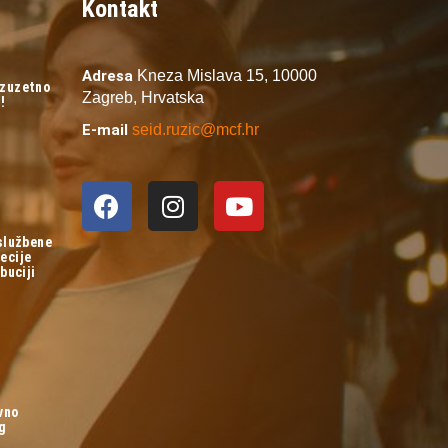
Kontakt
Adresa
Kneza Mislava 15,
10000
izuzetno
Zagreb,
Hrvatska
!
E-mail
seid.ruzic@mcf.hr
 službene
ecije
buciji
vno
og