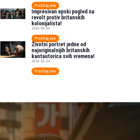
Pročitaj sve
Impresivan epski pogled na
revolt protiv britanskih
kolonijalista!
2026-06-04
Pročitaj sve
Životni portret jedne od
najoriginalnijih britanskih
kantautorica svih vremena!
2026-05-24
Pročitaj sve