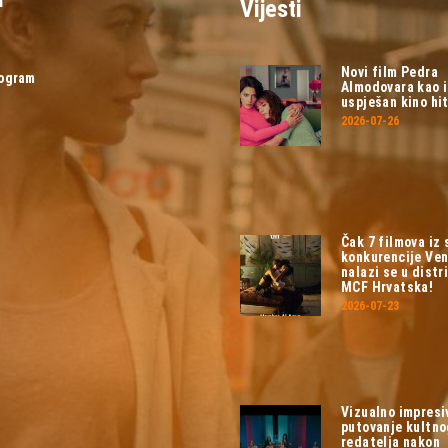
Vijesti
Novi film Pedra
rogram
Almodovara kao 
uspješan kino hit
2026-07-26
Čak 7 filmova iz
konkurencije Ven
nalazi se u distri
MCF Hrvatska!
2026-07-23
Vizualno impresi
putovanje kultn
redatelja nakon