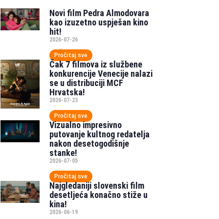
Novi film Pedra Almodovara
kao izuzetno uspješan kino
hit!
2026-07-26
Pročitaj sve
Čak 7 filmova iz službene
konkurencije Venecije nalazi
se u distribuciji MCF
Hrvatska!
2026-07-23
Pročitaj sve
Vizualno impresivno
putovanje kultnog redatelja
nakon desetogodišnje
stanke!
2026-07-05
Pročitaj sve
Najgledaniji slovenski film
desetljeća konačno stiže u
kina!
2026-06-19