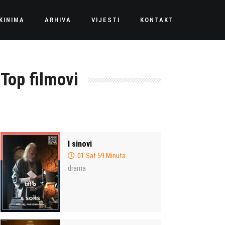
KINIMA
ARHIVA
VIJESTI
KONTAKT
Top filmovi
I sinovi
01 Sat 59 Minuta
drama