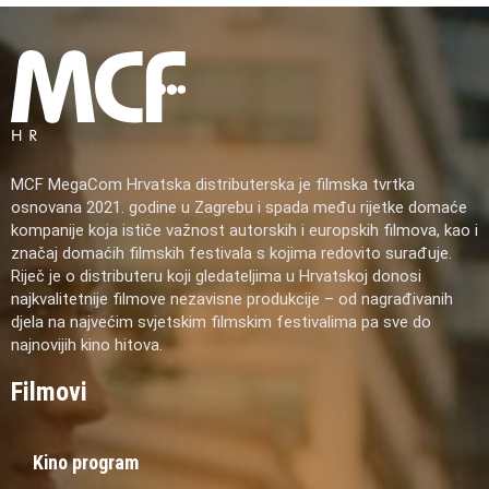
MCF MegaCom Hrvatska distributerska je filmska tvrtka
osnovana 2021. godine u Zagrebu i spada među rijetke domaće
kompanije koja ističe važnost autorskih i europskih filmova, kao i
značaj domaćih filmskih festivala s kojima redovito surađuje.
Riječ je o distributeru koji gledateljima u Hrvatskoj donosi
najkvalitetnije filmove nezavisne produkcije – od nagrađivanih
djela na najvećim svjetskim filmskim festivalima pa sve do
najnovijih kino hitova.
Filmovi
Kino program