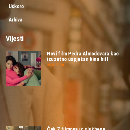
Uskoro
Arhiva
Vijesti
Novi film Pedra Almodovara kao
izuzetno uspješan kino hit!
2026-07-26
Čak 7 filmova iz službene