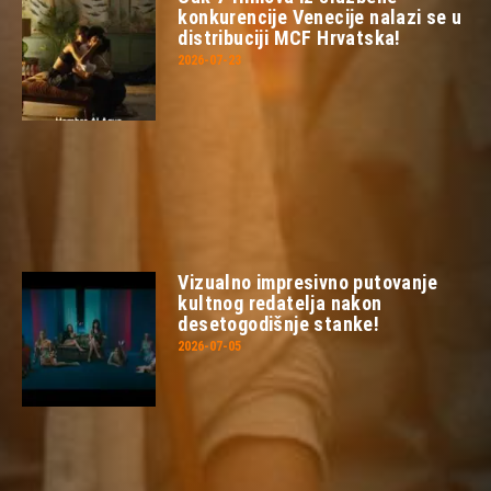
konkurencije Venecije nalazi se u
distribuciji MCF Hrvatska!
2026-07-23
Vizualno impresivno putovanje
kultnog redatelja nakon
desetogodišnje stanke!
2026-07-05