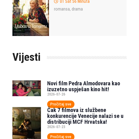
01 Sat 56 Minuta
romansa
drama
,
Vijesti
Novi film Pedra Almodovara kao
izuzetno uspješan kino hit!
2026-07-26
Pročitaj sve
Čak 7 filmova iz službene
konkurencije Venecije nalazi se u
distribuciji MCF Hrvatska!
2026-07-23
Pročitaj sve