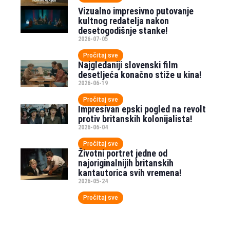
Vizualno impresivno putovanje
kultnog redatelja nakon
desetogodišnje stanke!
2026-07-05
Pročitaj sve
Najgledaniji slovenski film
desetljeća konačno stiže u kina!
2026-06-19
Pročitaj sve
Impresivan epski pogled na revolt
protiv britanskih kolonijalista!
2026-06-04
Pročitaj sve
Životni portret jedne od
najoriginalnijih britanskih
kantautorica svih vremena!
2026-05-24
Pročitaj sve