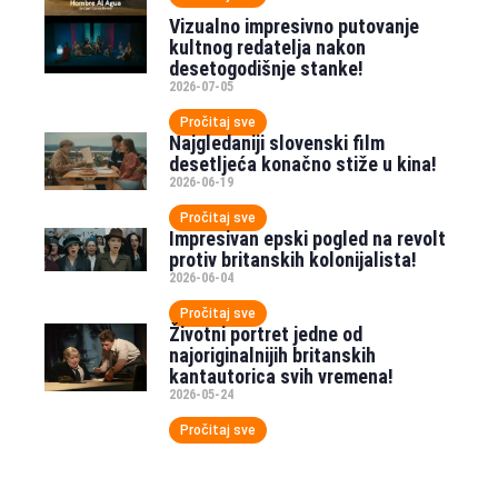
Vizualno impresivno putovanje
kultnog redatelja nakon
desetogodišnje stanke!
2026-07-05
Pročitaj sve
Najgledaniji slovenski film
desetljeća konačno stiže u kina!
2026-06-19
Pročitaj sve
Impresivan epski pogled na revolt
protiv britanskih kolonijalista!
2026-06-04
Pročitaj sve
Životni portret jedne od
najoriginalnijih britanskih
kantautorica svih vremena!
2026-05-24
Pročitaj sve