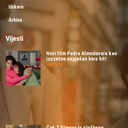
Uskoro
Arhiva
Vijesti
Novi film Pedra Almodovara kao
izuzetno uspješan kino hit!
2026-07-26
Čak 7 filmova iz službene