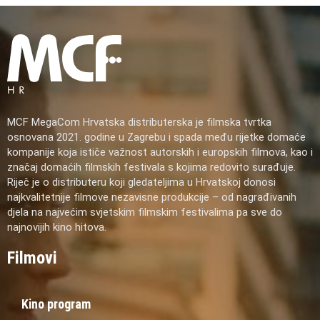
MCF MegaCom Hrvatska distributerska je filmska tvrtka
osnovana 2021. godine u Zagrebu i spada među rijetke domaće
kompanije koja ističe važnost autorskih i europskih filmova, kao i
značaj domaćih filmskih festivala s kojima redovito surađuje.
Riječ je o distributeru koji gledateljima u Hrvatskoj donosi
najkvalitetnije filmove nezavisne produkcije – od nagrađivanih
djela na najvećim svjetskim filmskim festivalima pa sve do
najnovijih kino hitova.
Filmovi
Kino program