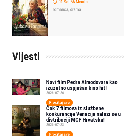
01 Sat 56 Minuta
romansa
drama
,
Vijesti
Novi film Pedra Almodovara kao
izuzetno uspješan kino hit!
2026-07-26
Pročitaj sve
Čak 7 filmova iz službene
konkurencije Venecije nalazi se u
distribuciji MCF Hrvatska!
2026-07-23
Pročitaj sve