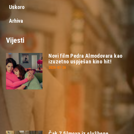
Uskoro
Arhiva
Vijesti
Novi film Pedra Almodovara kao
izuzetno uspješan kino hit!
2026-07-26
Čak 7 filmova iz službene