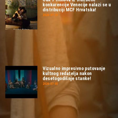
konkurencije Venecije nalazi se u
distribuciji MCF Hrvatska!
2026-07-23
Vizualno impresivno putovanje
kultnog redatelja nakon
desetogodišnje stanke!
2026-07-05