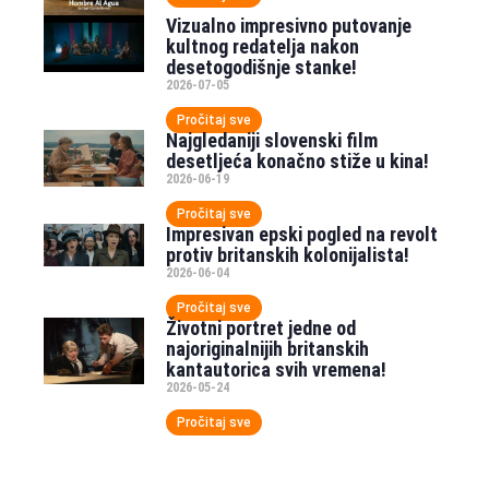
Vizualno impresivno putovanje
kultnog redatelja nakon
desetogodišnje stanke!
2026-07-05
Pročitaj sve
Najgledaniji slovenski film
desetljeća konačno stiže u kina!
2026-06-19
Pročitaj sve
Impresivan epski pogled na revolt
protiv britanskih kolonijalista!
2026-06-04
Pročitaj sve
Životni portret jedne od
najoriginalnijih britanskih
kantautorica svih vremena!
2026-05-24
Pročitaj sve