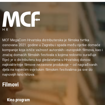
MCF MegaCom Hrvatska distributerska je filmska tvrtka
osnovana 2021. godine u Zagrebu i spada među rijetke domaće
kompanije koja ističe važnost autorskih i europskih filmova, kao i
značaj domaćih filmskih festivala s kojima redovito surađuje.
Riječ je o distributeru koji gledateljima u Hrvatskoj donosi
najkvalitetnije filmove nezavisne produkcije – od nagrađivanih
djela na najvećim svjetskim filmskim festivalima pa sve do
najnovijih kino hitova.
Filmovi
Kino program