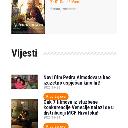
01 Sat 56 Minuta
drama
romansa
,
Vijesti
Novi film Pedra Almodovara kao
izuzetno uspješan kino hit!
2026-07-26
Pročitaj sve
Čak 7 filmova iz službene
konkurencije Venecije nalazi se u
distribuciji MCF Hrvatska!
2026-07-23
Pročitaj sve