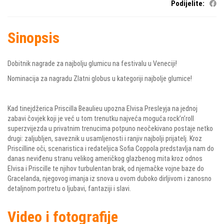
Podijelite:
Sinopsis
Dobitnik nagrade za najbolju glumicu na festivalu u Veneciji!
Nominacija za nagradu Zlatni globus u kategoriji najbolje glumice!
Kad tinejdžerica Priscilla Beaulieu upozna Elvisa Presleyja na jednoj
zabavi čovjek koji je već u tom trenutku najveća moguća rock’n’roll
superzvijezda u privatnim trenucima potpuno neočekivano postaje netko
drugi: zaljubljen, saveznik u usamljenosti i ranjiv najbolji prijatelj. Kroz
Priscilline oči, scenaristica i redateljica Sofia Coppola predstavlja nam do
danas neviđenu stranu velikog američkog glazbenog mita kroz odnos
Elvisa i Priscille te njihov turbulentan brak, od njemačke vojne baze do
Gracelanda, njegovog imanja iz snova u ovom duboko dirljivom i zanosno
detaljnom portretu o ljubavi, fantaziji i slavi.
Video i fotografije