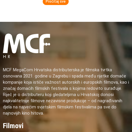
Pročitaj sve
MCF MegaCom Hrvatska distributerska je filmska tvrtka
osnovana 2021. godine u Zagrebu i spada među rijetke domaće
kompanije koja ističe važnost autorskih i europskih filmova, kao i
značaj domaćih filmskih festivala s kojima redovito surađuje.
Riječ je o distributeru koji gledateljima u Hrvatskoj donosi
najkvalitetnije filmove nezavisne produkcije – od nagrađivanih
djela na najvećim svjetskim filmskim festivalima pa sve do
najnovijih kino hitova.
Filmovi