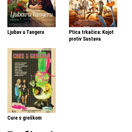
Ljubav u Tangeru
Ptica trkačica: Kojot
protiv Sustava
Cure s greškom