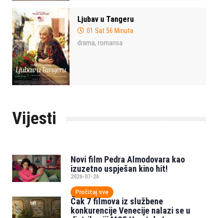
Ljubav u Tangeru
01 Sat 56 Minuta
drama
romansa
,
Vijesti
Novi film Pedra Almodovara kao
izuzetno uspješan kino hit!
2026-07-26
Pročitaj sve
Čak 7 filmova iz službene
konkurencije Venecije nalazi se u