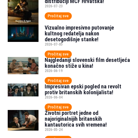
distribuciji MCF Hrvatska!
2026-07-23
Pročitaj sve
Vizualno impresivno putovanje
kultnog redatelja nakon
desetogodišnje stanke!
2026-07-05
Pročitaj sve
Najgledaniji slovenski film desetljeća
konačno stiže u kina!
2026-06-19
Pročitaj sve
Impresivan epski pogled na revolt
protiv britanskih kolonijalista!
2026-06-04
Pročitaj sve
Životni portret jedne od
najoriginalnijih britanskih
kantautorica svih vremena!
2026-05-24