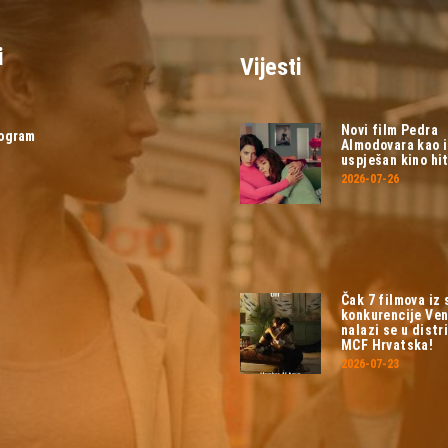
i
Vijesti
Novi film Pedra
rogram
Almodovara kao 
uspješan kino hit
2026-07-26
Čak 7 filmova iz
konkurencije Ven
nalazi se u distri
MCF Hrvatska!
2026-07-23