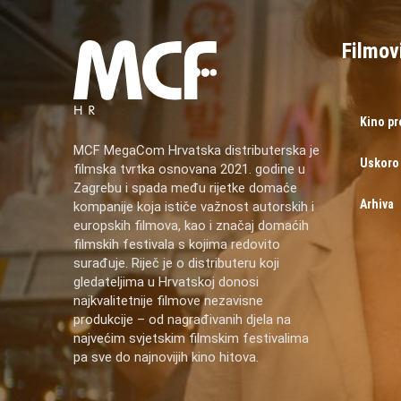
Filmov
Kino p
MCF MegaCom Hrvatska distributerska je
Uskoro
filmska tvrtka osnovana 2021. godine u
Zagrebu i spada među rijetke domaće
Arhiva
kompanije koja ističe važnost autorskih i
europskih filmova, kao i značaj domaćih
filmskih festivala s kojima redovito
surađuje. Riječ je o distributeru koji
gledateljima u Hrvatskoj donosi
najkvalitetnije filmove nezavisne
produkcije – od nagrađivanih djela na
najvećim svjetskim filmskim festivalima
pa sve do najnovijih kino hitova.