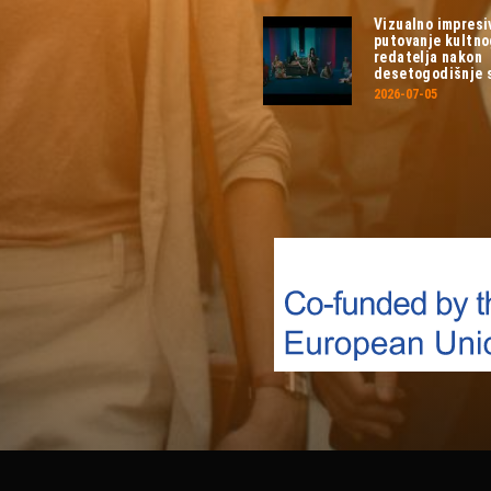
Vizualno impresi
putovanje kultn
redatelja nakon
desetogodišnje 
2026-07-05