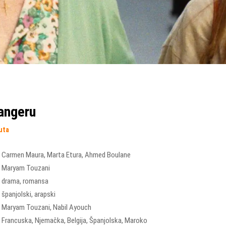
Tangeru
uta
Carmen Maura
,
Marta Etura
,
Ahmed Boulane
Maryam Touzani
drama
,
romansa
španjolski, arapski
Maryam Touzani
,
Nabil Ayouch
Francuska
,
Njemačka
,
Belgija
,
Španjolska
,
Maroko