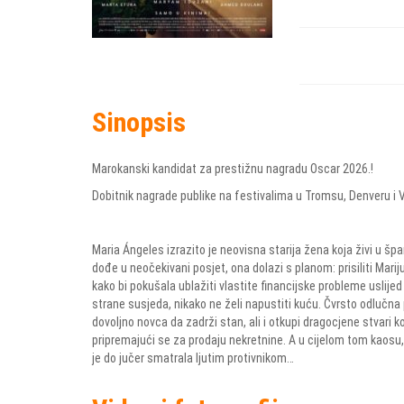
Sinopsis
Marokanski kandidat za prestižnu nagradu Oscar 2026.!
Dobitnik nagrade publike na festivalima u Tromsu, Denveru i V
Maria Ángeles izrazito je neovisna starija žena koja živi u š
dođe u neočekivani posjet, ona dolazi s planom: prisiliti Marij
kako bi pokušala ublažiti vlastite financijske probleme uslijed
strane susjeda, nikako ne želi napustiti kuću. Čvrsto odlučna 
dovoljno novca da zadrži stan, ali i otkupi dragocjene stvari k
pripremajući se za prodaju nekretnine. A u cijelom tom kaosu
je do jučer smatrala ljutim protivnikom…