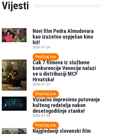
Vijesti
Novi film Pedra Almodovara
kao izuzetno uspješan kino
hit!
2026-07-26
Pročitaj sve
Čak 7 filmova iz službene
konkurencije Venecije nalazi
se u distribuciji MCF
Hrvatska!
2026-07-23
Pročitaj sve
Vizualno impresivno putovanje
kultnog redatelja nakon
desetogodišnje stanke!
2026-07-05
Pročitaj sve
Najgledaniji slovenski film