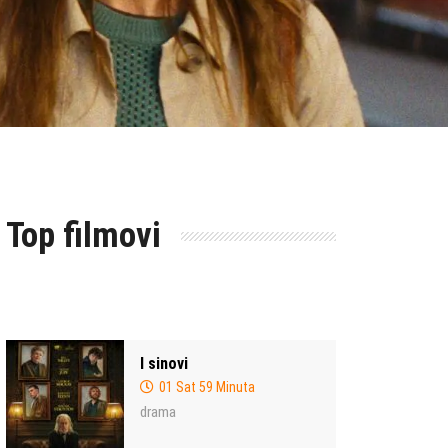
Top filmovi
I sinovi
01 Sat 59 Minuta
drama