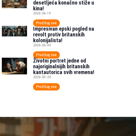
desetljeća konačno stiže u
kina!
2026-06-19
Pročitaj sve
Impresivan epski pogled na
revolt protiv britanskih
kolonijalista!
2026-06-04
Pročitaj sve
Životni portret jedne od
najoriginalnijih britanskih
kantautorica svih vremena!
2026-05-24
Pročitaj sve