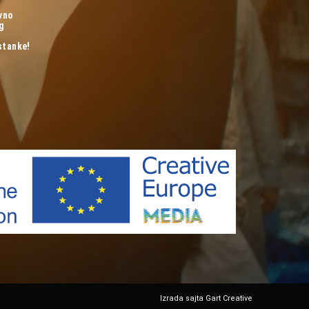
vno
og
stanke!
Izrada sajta Gart Creative