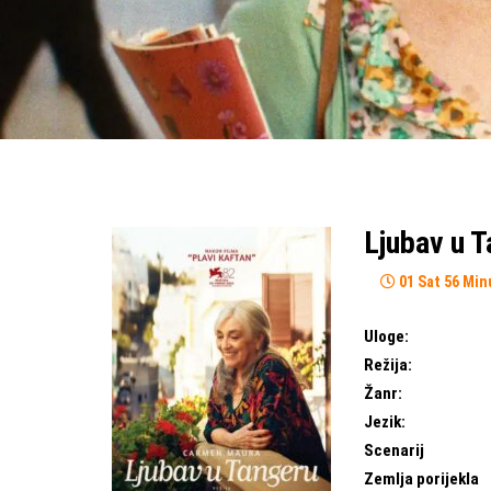
Ljubav u 
01 Sat 56 Min
Uloge:
Režija:
Žanr:
Jezik:
Scenarij
Zemlja porijekla