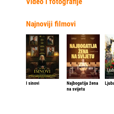
Video i fotografije
Najnoviji filmovi
I sinovi
Najbogatija žena
Ljub
na svijetu