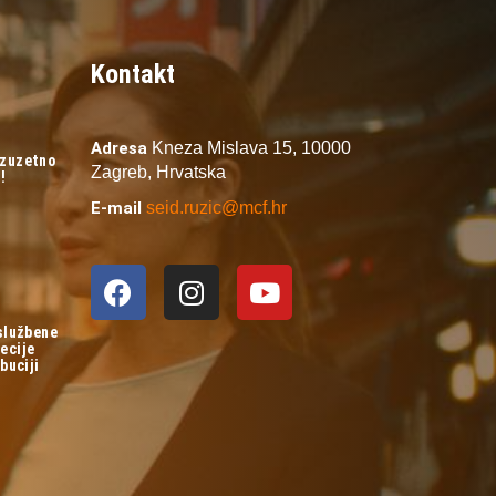
Kontakt
Adresa
Kneza Mislava 15,
10000
izuzetno
Zagreb,
Hrvatska
!
E-mail
seid.ruzic@mcf.hr
 službene
ecije
buciji