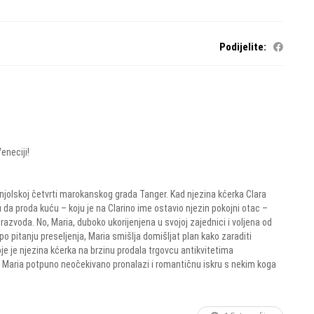
Podijelite:
eneciji!
panjolskoj četvrti marokanskog grada Tanger. Kad njezina kćerka Clara
u da proda kuću – koju je na Clarino ime ostavio njezin pokojni otac –
 razvoda. No, Maria, duboko ukorijenjena u svojoj zajednici i voljena od
po pitanju preseljenja, Maria smišlja domišljat plan kako zaraditi
oje je njezina kćerka na brzinu prodala trgovcu antikvitetima
, Maria potpuno neočekivano pronalazi i romantičnu iskru s nekim koga