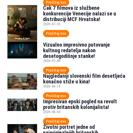
Pročitaj sve
Čak 7 filmova iz službene
konkurencije Venecije nalazi se u
distribuciji MCF Hrvatska!
2026-07-23
Pročitaj sve
Vizualno impresivno putovanje
kultnog redatelja nakon
desetogodišnje stanke!
2026-07-05
Pročitaj sve
Najgledaniji slovenski film desetljeća
konačno stiže u kina!
2026-06-19
Pročitaj sve
Impresivan epski pogled na revolt
protiv britanskih kolonijalista!
2026-06-04
Pročitaj sve
Životni portret jedne od
najoriginalnijih britanskih