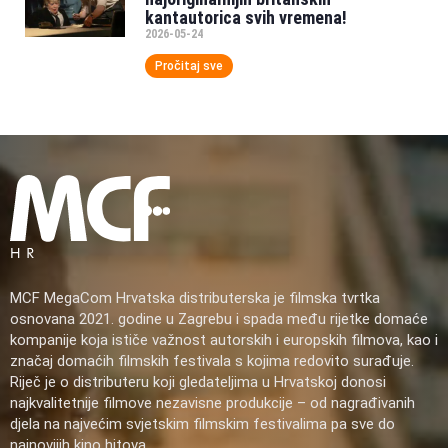
kantautorica svih vremena!
2026-05-24
Pročitaj sve
MCF MegaCom Hrvatska distributerska je filmska tvrtka
osnovana 2021. godine u Zagrebu i spada među rijetke domaće
kompanije koja ističe važnost autorskih i europskih filmova, kao i
značaj domaćih filmskih festivala s kojima redovito surađuje.
Riječ je o distributeru koji gledateljima u Hrvatskoj donosi
najkvalitetnije filmove nezavisne produkcije – od nagrađivanih
djela na najvećim svjetskim filmskim festivalima pa sve do
najnovijih kino hitova.