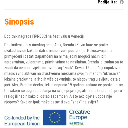
Podijelite:
Sinopsis
Dobitnik nagrade FIPRESCI na festivalu u Veneciji!
Postmilenijalci s rimskog sela, Alex, Brenda i Kevin bore se protiv
svakodnevice kako bi dali smisao svom postojanju. Pokušavaju biti
primijećeni i ostati zapamćeni na njima jedini mogući način: biti
agresivnima, vulgarnima, primitivnima te nasilnima. Brenda je trudna pa to
znači da će ona svijetu ostaviti svoj “znak”. Kevin, 16-godišnji impulzivan
mladić i vrlo aktivan na društvenim mrežama svojim imenom “ukrašava”
lokalne građevine, a što ih više oskvrnjuje, to njegov trag u svijetu ostaje
jači. Alex, Brendin dečko, tek je napunio 19 godina i uskoro će postati otac.
U svakom se pogledu oslanja na svoje prijatelje, ali ne može pronaći pravi
razlog ili način kako bi ostao zapamćen. A što ako dijete uopće nije
njegovo? Kako on ipak može ostaviti svoj “znak” na svijet?