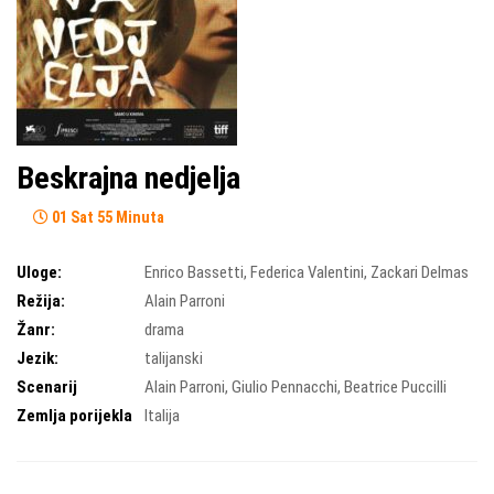
Beskrajna nedjelja
01 Sat 55 Minuta
Uloge:
Enrico Bassetti
,
Federica Valentini
,
Zackari Delmas
Režija:
Alain Parroni
Žanr:
drama
Jezik:
talijanski
Scenarij
Alain Parroni
,
Giulio Pennacchi
,
Beatrice Puccilli
Zemlja porijekla
Italija