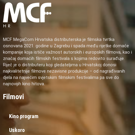
MCF MegaCom Hrvatska distributerska je filmska tvrtka
osnovana 2021. godine u Zagrebu i spada među rijetke domaće
kompanije koja ističe važnost autorskih i europskih filmova, kao i
značaj domaćih filmskih festivala s kojima redovito surađuje.
Riječ je o distributeru koji gledateljima u Hrvatskoj donosi
najkvalitetnije filmove nezavisne produkcije – od nagrađivanih
djela na najvećim svjetskim filmskim festivalima pa sve do
najnovijih kino hitova.
Filmovi
Kino program
Uskoro