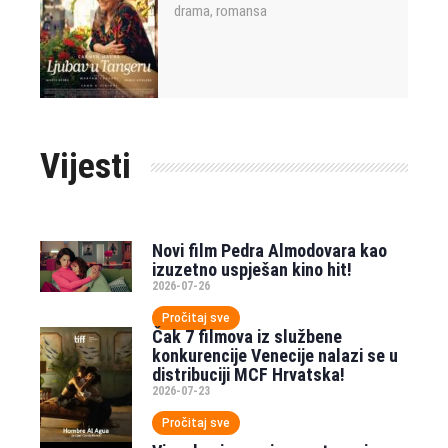
drama
romansa
,
Vijesti
Novi film Pedra Almodovara kao
izuzetno uspješan kino hit!
2026-07-26
Pročitaj sve
Čak 7 filmova iz službene
konkurencije Venecije nalazi se u
distribuciji MCF Hrvatska!
2026-07-23
Pročitaj sve