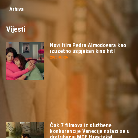
Arhiva
Vijesti
Novi film Pedra Almodovara kao
izuzetno uspješan kino hit!
2026-07-26
Čak 7 filmova iz službene
konkurencije Venecije nalazi se u
distribuciji MCF Hrvatska!