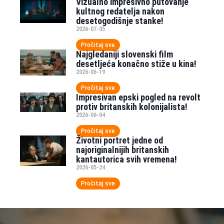
Vizualno impresivno putovanje
kultnog redatelja nakon
desetogodišnje stanke!
2026-07-05
Pročitaj sve
Najgledaniji slovenski film
desetljeća konačno stiže u kina!
2026-06-19
Pročitaj sve
Impresivan epski pogled na revolt
protiv britanskih kolonijalista!
2026-06-04
Pročitaj sve
Životni portret jedne od
najoriginalnijih britanskih
kantautorica svih vremena!
2026-05-24
Pročitaj sve