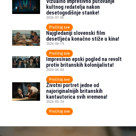
Vizualno impresivno putovanje
kultnog redatelja nakon
desetogodišnje stanke!
2026-07-05
Pročitaj sve
Najgledaniji slovenski film
desetljeća konačno stiže u kina!
2026-06-19
Pročitaj sve
Impresivan epski pogled na revolt
protiv britanskih kolonijalista!
2026-06-04
Pročitaj sve
Životni portret jedne od
najoriginalnijih britanskih
kantautorica svih vremena!
2026-05-24
Pročitaj sve