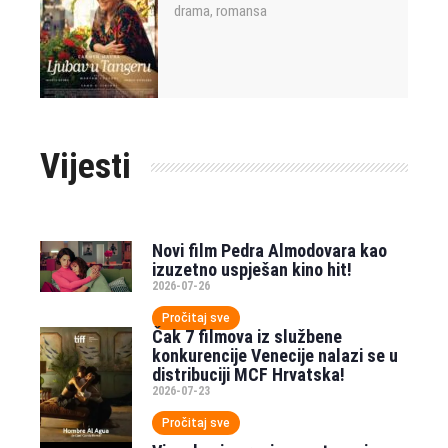
drama
romansa
,
Vijesti
Novi film Pedra Almodovara kao
izuzetno uspješan kino hit!
2026-07-26
Pročitaj sve
Čak 7 filmova iz službene
konkurencije Venecije nalazi se u
distribuciji MCF Hrvatska!
2026-07-23
Pročitaj sve