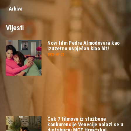
Arhiva
Vijesti
Novi film Pedra Almodovara kao
izuzetno uspješan kino hit!
2026-07-26
Čak 7 filmova iz službene
konkurencije Venecije nalazi se u
distribuciji MCF Hrvatska!