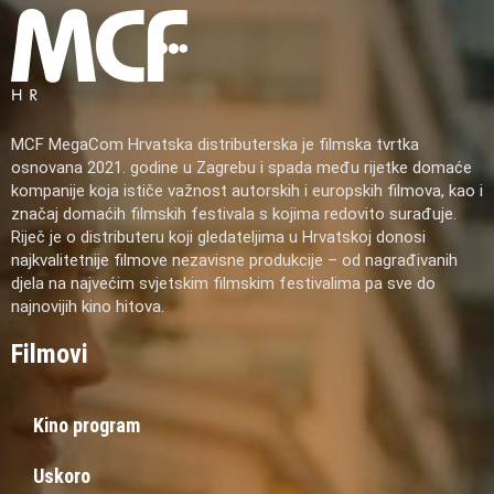
MCF MegaCom Hrvatska distributerska je filmska tvrtka
osnovana 2021. godine u Zagrebu i spada među rijetke domaće
kompanije koja ističe važnost autorskih i europskih filmova, kao i
značaj domaćih filmskih festivala s kojima redovito surađuje.
Riječ je o distributeru koji gledateljima u Hrvatskoj donosi
najkvalitetnije filmove nezavisne produkcije – od nagrađivanih
djela na najvećim svjetskim filmskim festivalima pa sve do
najnovijih kino hitova.
Filmovi
Kino program
Uskoro