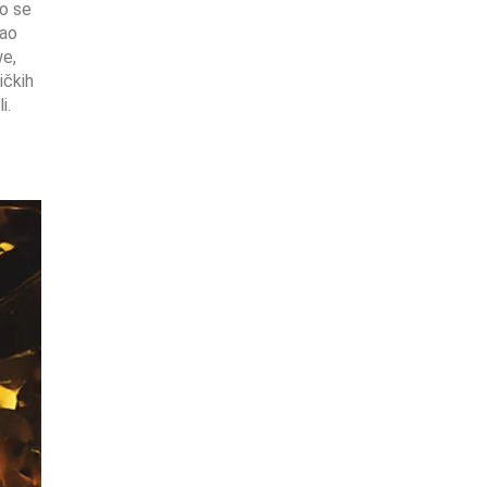
io se
kao
we,
ičkih
i.