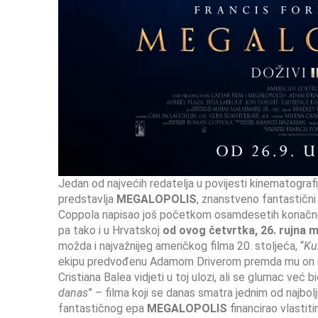
Jedan od najvećih redatelja u povijesti kinematograf
predstavlja
MEGALOPOLIS
, znanstveno fantastični
Coppola napisao još početkom osamdesetih konačno je
pa tako i u Hrvatskoj
od ovog četvrtka, 26. rujna m
možda i najvažnijeg američkog filma 20. stoljeća, “
K
ekipu predvođenu Adamom Driverom premda mu on nije 
Cristiana Balea vidjeti u toj ulozi, ali se glumac već 
danas
” – filma koji se danas smatra jednim od najbo
fantastičnog epa
MEGALOPOLIS
financirao vlastit