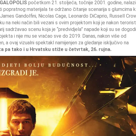
GALOPOLIS
početkom 21. stoljeća, točnije 2001. godine, nalaz
ati popratnog materijala te održano čitanje scenarija s glumcima 
ames Gandolfini, Nicolas Cage, Leonardo DiCaprio, Russell Cro
u na neki način bili vezani s ovim projektom koji je nakon terorist
j sadržavao scenu koja je “predvidjela” napade koji su se dogodil
jekta i nije mu se vraćao sve do 2019. Danas, nakon više od
n, a ovaj vizualni spektakl namijenjen za gledanje isključivo na
eta pa tako i u Hrvatsku stiže u četvrtak, 26. rujna.