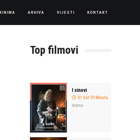
KINIMA
ARHIVA
VIJESTI
KONTAKT
Top filmovi
I sinovi
01 Sat 59 Minuta
drama