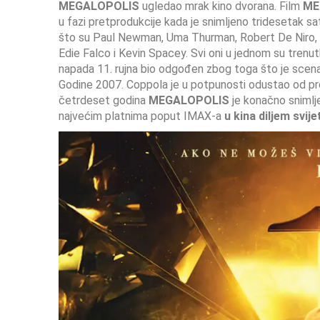
MEGALOPOLIS
ugledao mrak kino dvorana. Film
ME
u fazi pretprodukcije kada je snimljeno tridesetak s
što su Paul Newman, Uma Thurman, Robert De Niro, J
Edie Falco i Kevin Spacey. Svi oni u jednom su trenutk
napada 11. rujna bio odgođen zbog toga što je scenari
Godine 2007. Coppola je u potpunosti odustao od pro
četrdeset godina
MEGALOPOLIS
je konačno snimlje
najvećim platnima poput IMAX-a
u kina diljem svij