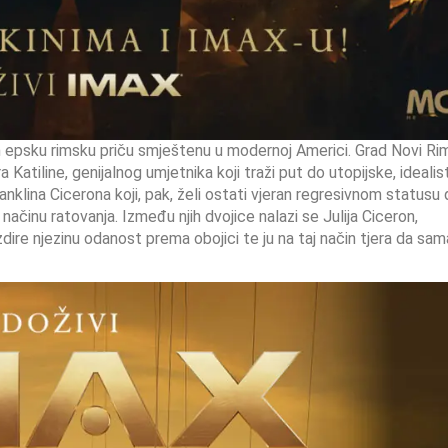
epsku rimsku priču smještenu u modernoj Americi. Grad Novi Ri
atiline, genijalnog umjetnika koji traži put do utopijske, idealis
klina Cicerona koji, pak, želi ostati vjeran regresivnom statusu 
ačinu ratovanja. Između njih dvojice nalazi se Julija Ciceron,
ire njezinu odanost prema obojici te ju na taj način tjera da sam