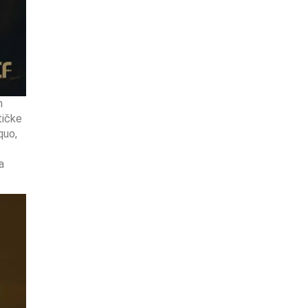
m
tičke
quo,
a