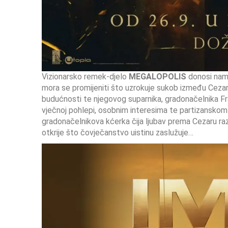
Vizionarsko remek-djelo
MEGALOPOLIS
donosi nam 
mora se promijeniti što uzrokuje sukob između Cezara K
budućnosti te njegovog suparnika, gradonačelnika Fran
vječnoj pohlepi, osobnim interesima te partizanskom n
gradonačelnikova kćerka čija ljubav prema Cezaru razd
otkrije što čovječanstvo uistinu zaslužuje…