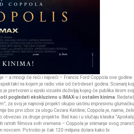
ije – a mnogi će reći i najveći – Francis Ford Coppola ove godine
 spektakl na kojem je radio više od četrdeset godina. Scenarij koj
 pretvoren u epski vizualni doživljaj kojeg će publika širom svi
oći pogledati ekskluzivno u IMAX-u i ostalim kinima
. Redatel
um
”, za svoj je najnoviji projekt okupio uistinu impresivnu glumačk
bio prvi izbor za ulogu Cezara Katiline; Coppola je, naime, želi
bio obvezao za druge projekte. Baš kao i u slučaju klasika “
Apokali
ljih ratnih filmova svih vremena – Coppola je snimanje svog znans
im novcem. Potrošio je čak 120 milijuna dolara kako bi