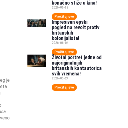
konačno stiže u kina!
2026-06-19
Pročitaj sve
Impresivan epski
pogled na revolt protiv
britanskih
kolonijalista!
2026-06-04
Pročitaj sve
Životni portret jedne od
najoriginalnijih
britanskih kantautorica
svih vremena!
2026-05-24
eg je
jeta
Pročitaj sve
j
u
o
psa
tveno