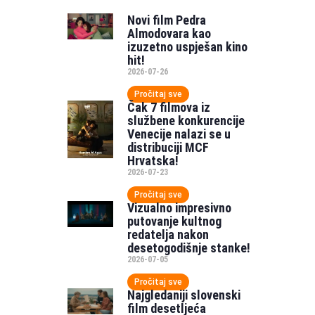
Novi film Pedra
Almodovara kao
izuzetno uspješan kino
hit!
2026-07-26
Pročitaj sve
Čak 7 filmova iz
službene konkurencije
Venecije nalazi se u
distribuciji MCF
Hrvatska!
2026-07-23
Pročitaj sve
Vizualno impresivno
putovanje kultnog
redatelja nakon
desetogodišnje stanke!
2026-07-05
Pročitaj sve
Najgledaniji slovenski
film desetljeća