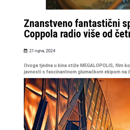
Znanstveno fantastični sp
Coppola radio više od čet
21 rujna, 2024
Ovoga tjedna u kina stiže MEGALOPOLIS,
film k
javnosti s fascinantnom
glumačkom ekipom na č