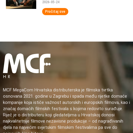
2026-05-24
Pročitaj sve
MCF MegaCom Hrvatska distributerska je filmska tvrtka
osnovana 2021. godine u Zagrebu i spada među rijetke domaće
kompanije koja ističe važnost autorskih i europskih filmova, kao i
značaj domaćih filmskih festivala s kojima redovito surađuje.
Riječ je o distributeru koji gledateljima u Hrvatskoj donosi
najkvalitetnije filmove nezavisne produkcije – od nagrađivanih
djela na najvećim svjetskim filmskim festivalima pa sve do