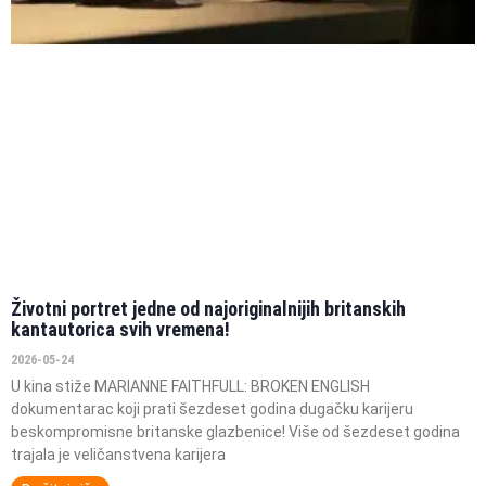
Životni portret jedne od najoriginalnijih britanskih
kantautorica svih vremena!
2026-05-24
U kina stiže MARIANNE FAITHFULL: BROKEN ENGLISH
dokumentarac koji prati šezdeset godina dugačku karijeru
beskompromisne britanske glazbenice! Više od šezdeset godina
trajala je veličanstvena karijera