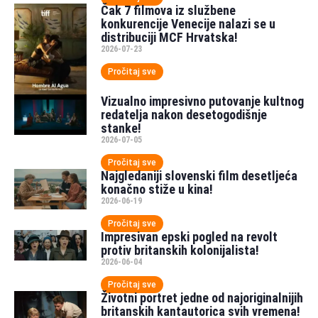
Čak 7 filmova iz službene
konkurencije Venecije nalazi se u
distribuciji MCF Hrvatska!
2026-07-23
Pročitaj sve
Vizualno impresivno putovanje kultnog
redatelja nakon desetogodišnje
stanke!
2026-07-05
Pročitaj sve
Najgledaniji slovenski film desetljeća
konačno stiže u kina!
2026-06-19
Pročitaj sve
Impresivan epski pogled na revolt
protiv britanskih kolonijalista!
2026-06-04
Pročitaj sve
Životni portret jedne od najoriginalnijih
britanskih kantautorica svih vremena!