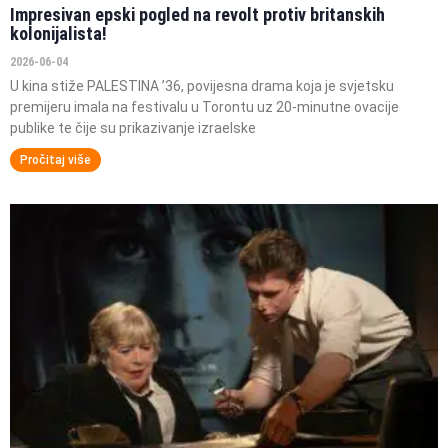
Impresivan epski pogled na revolt protiv britanskih
kolonijalista!
2026-06-04
U kina stiže PALESTINA ’36, povijesna drama koja je svjetsku
premijeru imala na festivalu u Torontu uz 20-minutne ovacije
publike te čije su prikazivanje izraelske
Pročitaj više