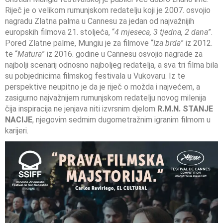
Riječ je o velikom rumunjskom redatelju koji je 2007. osvojio
nagradu Zlatna palma u Cannesu za jedan od najvažnijih
europskih filmova 21. stoljeća, “
4 mjeseca, 3 tjedna, 2 dana
”.
Pored Zlatne palme, Mungiu je za filmove “
Iza brda
” iz 2012.
te “
Matura
” iz 2016. godine u Cannesu osvojio nagrade za
najbolji scenarij odnosno najboljeg redatelja, a sva tri filma bila
su pobjednicima filmskog festivala u Vukovaru. Iz te
perspektive neupitno je da je riječ o možda i najvećem, a
zasigurno najvažnijem rumunjskom redatelju novog milenija
čija inspiracija ne jenjava niti izvrsnim djelom
R.M.N. STANJE
NACIJE
, njegovim sedmim dugometražnim igranim filmom u
karijeri.