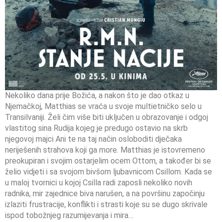
Nekoliko dana prije Božića, a nakon što je dao otkaz u
Njemačkoj, Matthias se vraća u svoje multietničko selo u
Transilvaniji. Želi čim više biti uključen u obrazovanje i odgoj
vlastitog sina Rudija kojeg je predugo ostavio na skrb
njegovoj majci Ani te na taj način osloboditi dječaka
neriješenih strahova koji ga more. Matthias je istovremeno
preokupiran i svojim ostarjelim ocem Ottom, a također bi se
želio vidjeti i sa svojom bivšom ljubavnicom Csillom. Kada se
u maloj tvornici u kojoj Csilla radi zaposli nekoliko novih
radnika, mir zajednice biva narušen, a na površinu započinju
izlaziti frustracije, konflikti i strasti koje su se dugo skrivale
ispod tobožnjeg razumijevanja i mira…