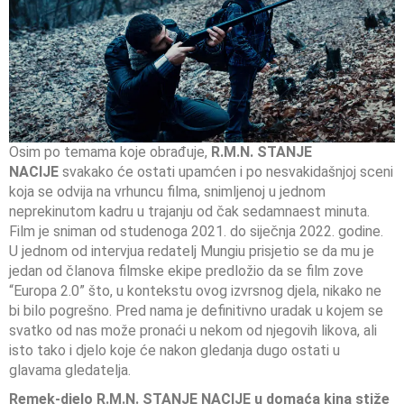
Osim po temama koje obrađuje,
R.M.N. STANJE
NACIJE
svakako će ostati upamćen i po nesvakidašnjoj sceni
koja se odvija na vrhuncu filma, snimljenoj u jednom
neprekinutom kadru u trajanju od čak sedamnaest minuta.
Film je sniman od studenoga 2021. do siječnja 2022. godine.
U jednom od intervjua redatelj Mungiu prisjetio se da mu je
jedan od članova filmske ekipe predložio da se film zove
“Europa 2.0” što, u kontekstu ovog izvrsnog djela, nikako ne
bi bilo pogrešno. Pred nama je definitivno uradak u kojem se
svatko od nas može pronaći u nekom od njegovih likova, ali
isto tako i djelo koje će nakon gledanja dugo ostati u
glavama gledatelja.
Remek-djelo R.M.N. STANJE NACIJE
u domaća kina stiže