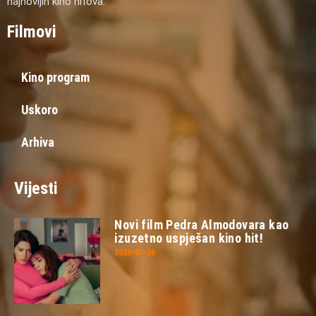
najnovijih kino hitova.
Filmovi
Kino program
Uskoro
Arhiva
Vijesti
Novi film Pedra Almodovara kao
izuzetno uspješan kino hit!
2026-07-26