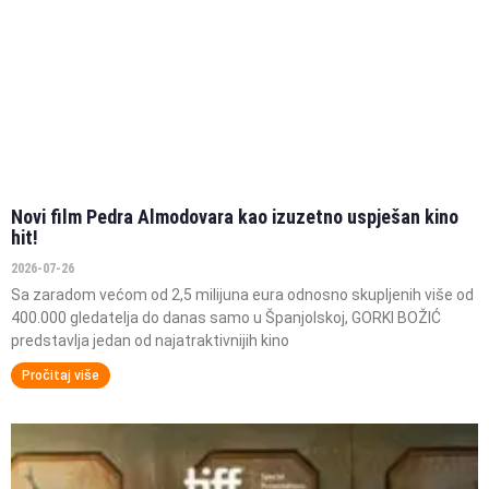
Novi film Pedra Almodovara kao izuzetno uspješan kino
hit!
2026-07-26
Sa zaradom većom od 2,5 milijuna eura odnosno skupljenih više od
400.000 gledatelja do danas samo u Španjolskoj, GORKI BOŽIĆ
predstavlja jedan od najatraktivnijih kino
Pročitaj više