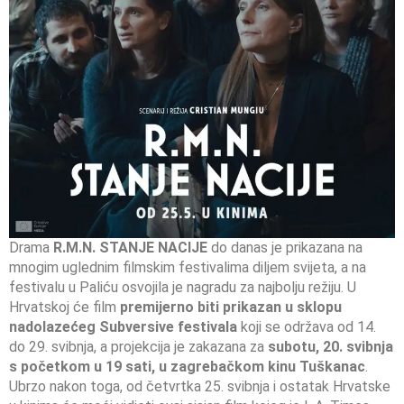
Drama
R.M.N. STANJE NACIJE
do danas je prikazana na
mnogim uglednim filmskim festivalima diljem svijeta, a na
festivalu u Paliću osvojila je nagradu za najbolju režiju. U
Hrvatskoj će film
premijerno biti prikazan u sklopu
nadolazećeg Subversive festivala
koji se održava od 14.
do 29. svibnja, a projekcija je zakazana za
subotu, 20. svibnja
s početkom u 19 sati, u zagrebačkom kinu Tuškanac
.
Ubrzo nakon toga, od četvrtka 25. svibnja i ostatak Hrvatske