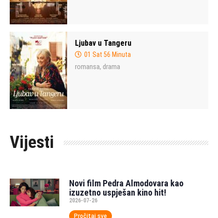
Ljubav u Tangeru
01 Sat 56 Minuta
romansa
drama
,
Vijesti
Novi film Pedra Almodovara kao
izuzetno uspješan kino hit!
2026-07-26
Pročitaj sve