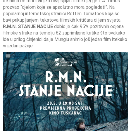
u kinima će moći vidjeti ovaj sjajan film kojeg je L.A. Times
prozvao “djelom koje se apsolutno mora pogledati”. Na
popularnoj internetskoj stranici Rotten Tomatoes koja se
bavi prikupljanjem tekstova filmskih kritičara diljem svijeta
R.M.N. STANJE NACIJE
dobio je čak 95% pozitivnih ocjena
filmske struke na temelju 62 zaprimljene kritike što svakako
ide u prilog činjenici da je Mungiu snimio još jedan film itekako
vrijedan pažnje.