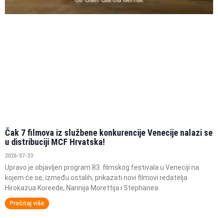
Čak 7 filmova iz službene konkurencije Venecije nalazi se
u distribuciji MCF Hrvatska!
2026-07-23
Upravo je objavljen program 83. filmskog festivala u Veneciji na
kojem će se, između ostalih, prikazati novi filmovi redatelja
Hirokazua Koreede, Nannija Morettija i Stephanea
Pročitaj više