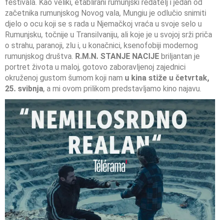
festivala. Kao veliki, etablirani rumunjski redatelj i jedan od
začetnika rumunjskog Novog vala, Mungiu je odlučio snimiti
djelo o ocu koji se s rada u Njemačkoj vraća u svoje selo u
Rumunjsku, točnije u Transilvaniju, ali koje je u svojoj srži priča
o strahu, paranoji, zlu i, u konačnici, ksenofobiji modernog
rumunjskog društva.
R.M.N. STANJE NACIJE
briljantan je
portret života u maloj, gotovo zaboravljenoj zajednici
okruženoj gustom šumom koji nam
u kina stiže u četvrtak,
25. svibnja
, a mi ovom prilikom predstavljamo kino najavu.