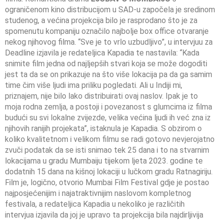
ograničenom kino distribucijom u SAD-u započela je sredinom
studenog, a većina projekcija bilo je rasprodano što je za
spomenutu kompaniju označilo najbolje box office otvaranje
nekog njihovog filma. “Sve je to vrlo uzbudljivo”, u intervjuu za
Deadline izjavila je redateljica Kapadia te nastavila: “Kada
snimite film jedna od najljepših stvari koja se može dogoditi
jest ta da se on prikazuje na što više lokacija pa da ga samim
time čim više ljudi ima priliku pogledati. Ali u Indiji mi,
priznajem, nije bilo lako distribuirati ovaj naslov. Ipak je to
moja rodna zemlja, a postoji i povezanost s glumcima iz filma
budući su svi lokalne zvijezde, velika većina ljudi ih već zna iz
njihovih ranijih projekata”, istaknula je Kapadia. S obzirom o
koliko kvalitetnom i velikom filmu se radi gotovo nevjerojatno
zvuči podatak da se isti snimao tek 25 dana i to na stvarnim
lokacijama u gradu Mumbaiju tijekom ljeta 2023. godine te
dodatnih 15 dana na kišnoj lokaciji u lučkom gradu Ratnagiriju.
Film je, logično, otvorio Mumbai Film Festival gdje je postao
najposjećenijim i najatraktivnijim naslovom kompletnog
festivala, a redateljica Kapadia u nekoliko je različitih
intervjua izjavila da joj je upravo ta projekcija bila najdirljivija