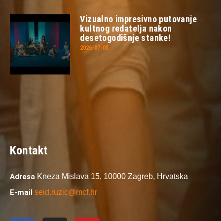
Vizualno impresivno putovanje
kultnog redatelja nakon
desetogodišnje stanke!
2026-07-05
Kontakt
Adresa
Kneza Mislava 15,
10000 Zagreb,
Hrvatska
E-mail
seid.ruzic@mcf.hr