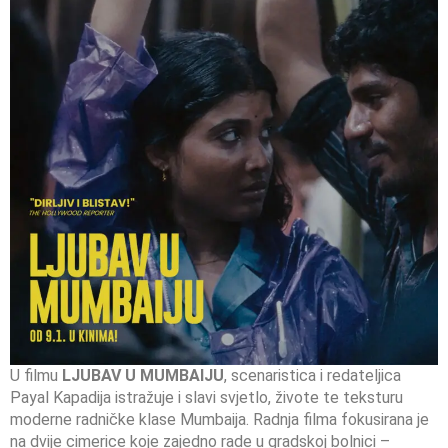
U filmu
LJUBAV U MUMBAIJU
, scenaristica i redateljica
Payal Kapadija istražuje i slavi svjetlo, živote te teksturu
moderne radničke klase Mumbaija. Radnja filma fokusirana je
na dvije cimerice koje zajedno rade u gradskoj bolnici –