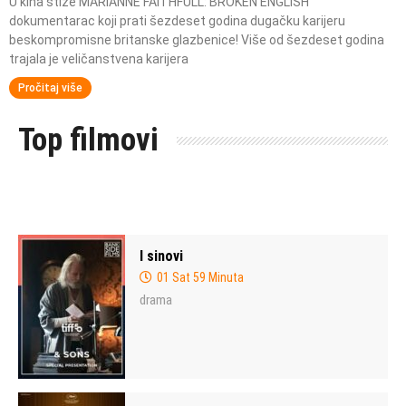
U kina stiže MARIANNE FAITHFULL: BROKEN ENGLISH
dokumentarac koji prati šezdeset godina dugačku karijeru
beskompromisne britanske glazbenice! Više od šezdeset godina
trajala je veličanstvena karijera
Pročitaj više
Top filmovi
I sinovi
01 Sat 59 Minuta
drama