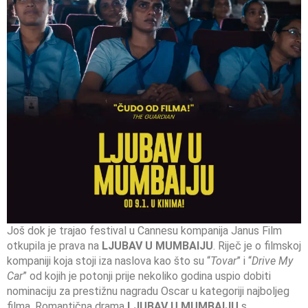
Još dok je trajao festival u Cannesu kompanija Janus Film
otkupila je prava na
LJUBAV U MUMBAIJU
. Riječ je o filmskoj
kompaniji koja stoji iza naslova kao što su “
Tovar
” i “
Drive My
Car
” od kojih je potonji prije nekoliko godina uspio dobiti
nominaciju za prestižnu nagradu Oscar u kategoriji najboljeg
filma. Romantična drama
LJUBAV U MUMBAIJU
s