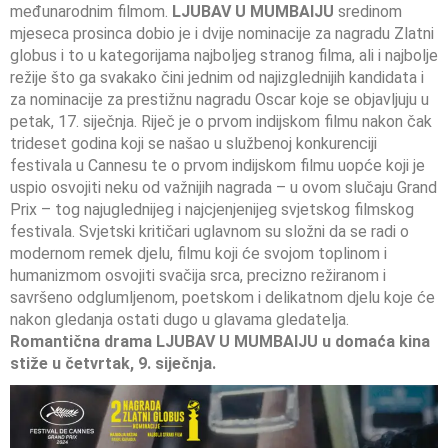
međunarodnim filmom.
LJUBAV U MUMBAIJU
sredinom
mjeseca prosinca dobio je i dvije nominacije za nagradu Zlatni
globus i to u kategorijama najboljeg stranog filma, ali i najbolje
režije što ga svakako čini jednim od najizglednijih kandidata i
za nominacije za prestižnu nagradu Oscar koje se objavljuju u
petak, 17. siječnja. Riječ je o prvom indijskom filmu nakon čak
trideset godina koji se našao u službenoj konkurenciji
festivala u Cannesu te o prvom indijskom filmu uopće koji je
uspio osvojiti neku od važnijih nagrada – u ovom slučaju Grand
Prix – tog najuglednijeg i najcjenjenijeg svjetskog filmskog
festivala. Svjetski kritičari uglavnom su složni da se radi o
modernom remek djelu, filmu koji će svojom toplinom i
humanizmom osvojiti svačija srca, precizno režiranom i
savršeno odglumljenom, poetskom i delikatnom djelu koje će
nakon gledanja ostati dugo u glavama gledatelja.
Romantična drama LJUBAV U MUMBAIJU u domaća kina
stiže u četvrtak, 9. siječnja.