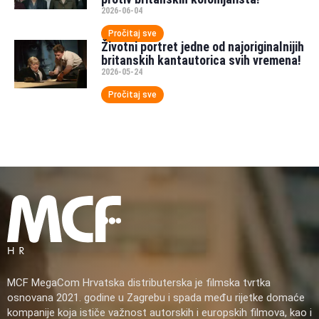
2026-06-04
Pročitaj sve
Životni portret jedne od najoriginalnijih
britanskih kantautorica svih vremena!
2026-05-24
Pročitaj sve
MCF MegaCom Hrvatska distributerska je filmska tvrtka
osnovana 2021. godine u Zagrebu i spada među rijetke domaće
kompanije koja ističe važnost autorskih i europskih filmova, kao i