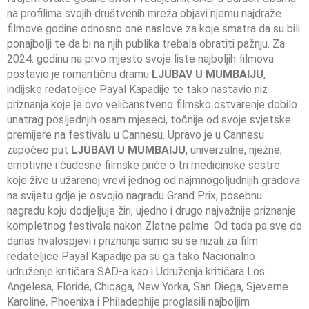
na profilima svojih društvenih mreža objavi njemu najdraže
filmove godine odnosno one naslove za koje smatra da su bili
ponajbolji te da bi na njih publika trebala obratiti pažnju. Za
2024. godinu na prvo mjesto svoje liste najboljih filmova
postavio je romantičnu dramu
LJUBAV U MUMBAIJU
,
indijske redateljice Payal Kapadije te tako nastavio niz
priznanja koje je ovo veličanstveno filmsko ostvarenje dobilo
unatrag posljednjih osam mjeseci, točnije od svoje svjetske
premijere na festivalu u Cannesu. Upravo je u Cannesu
započeo put
LJUBAVI U MUMBAIJU
, univerzalne, nježne,
emotivne i čudesne filmske priče o tri medicinske sestre
koje žive u užarenoj vrevi jednog od najmnogoljudnijih gradova
na svijetu gdje je osvojio nagradu Grand Prix, posebnu
nagradu koju dodjeljuje žiri, ujedno i drugo najvažnije priznanje
kompletnog festivala nakon Zlatne palme. Od tada pa sve do
danas hvalospjevi i priznanja samo su se nizali za film
redateljice Payal Kapadije pa su ga tako Nacionalno
udruženje kritičara SAD-a kao i Udruženja kritičara Los
Angelesa, Floride, Chicaga, New Yorka, San Diega, Sjeverne
Karoline, Phoenixa i Philadephije proglasili najboljim