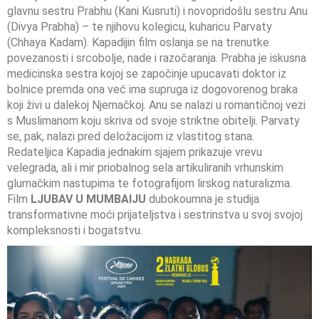
glavnu sestru Prabhu (Kani Kusruti) i novopridošlu sestru Anu
(Divya Prabha) – te njihovu kolegicu, kuharicu Parvaty
(Chhaya Kadam). Kapadijin film oslanja se na trenutke
povezanosti i srcobolje, nade i razočaranja. Prabha je iskusna
medicinska sestra kojoj se započinje upucavati doktor iz
bolnice premda ona već ima supruga iz dogovorenog braka
koji živi u dalekoj Njemačkoj. Anu se nalazi u romantičnoj vezi
s Muslimanom koju skriva od svoje striktne obitelji. Parvaty
se, pak, nalazi pred deložacijom iz vlastitog stana.
Redateljica Kapadia jednakim sjajem prikazuje vrevu
velegrada, ali i mir priobalnog sela artikuliranih vrhunskim
glumačkim nastupima te fotografijom lirskog naturalizma.
Film
LJUBAV U MUMBAIJU
dubokoumna je studija
transformativne moći prijateljstva i sestrinstva u svoj svojoj
kompleksnosti i bogatstvu.