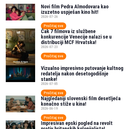
Novi film Pedra Almodovara kao
izuzetno uspješan kino hit!
2026-07-26
Pročitaj sve
Čak 7 filmova iz službene
konkurencije Venecije nalazi se u
distribuciji MCF Hrvatska!
2026-07-23
Pročitaj sve
Vizualno impresivno putovanje kultnog
redatelja nakon desetogodišnje
stanke!
2026-07-05
Pročitaj sve
Najgledaniji slovenski film desetljeća
konačno stiže u kina!
2026-06-19
Pročitaj sve
Impresivan epski pogled na revolt
protiv britanskih kolonijalista!