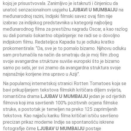
kojoj je prisustvovala. Zanimljivo je istaknuti i činjenicu da
unatoč senzacionalnom uspjehu
LJUBAVI U MUMBAIJU
na
međunarodnoj razini, Indijski filmski savez ovaj film nije
izabrao za indijskog predstavnika u kategoriji najboljeg
međunarodnog filma za prestižnu nagradu Oscar, a kao razlog
su dali pomalo šokantno objašnjenje: ne radi se o dovoljno
indijskom filmu. Redateljica Kapadia tu je odluku kratko
prokomentirala: “Da, sve je to pomalo bizarno. Njihovu odluku
sam protumačila na način da smatraju da je moj film zbog
svoje avangardne strukture suviše europski što je bizarno
samo po sebi, jer svi znamo da avangardna struktura svoje
najsnažnije korijene ima upravo u Aziji”.
Na popularnoj internetskoj stranici Rotten Tomatoes koja se
bavi prikupljanjem tekstova filmskih kritičara diljem svijeta,
romantična drama
LJUBAV U MUMBAIJU
jedan je od rijetkih
filmova koji ima savršenih 100% pozitivnih ocjena filmske
struke, a postotak je temeljen na preko 125 zaprimljenih
tekstova. Kao najjaču kariku filma kritičari ističu savršeno
precizan prikaz moderne Indije sa spontanošću iskrene
fotografije čime
LJUBAV U MUMBAIJU
postaje