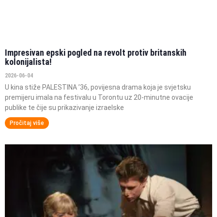
Impresivan epski pogled na revolt protiv britanskih
kolonijalista!
2026-06-04
U kina stiže PALESTINA ’36, povijesna drama koja je svjetsku
premijeru imala na festivalu u Torontu uz 20-minutne ovacije
publike te čije su prikazivanje izraelske
Pročitaj više