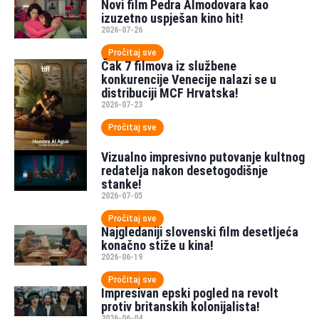
Novi film Pedra Almodovara kao
izuzetno uspješan kino hit!
2026-07-26
Pročitaj sve
Čak 7 filmova iz službene
konkurencije Venecije nalazi se u
distribuciji MCF Hrvatska!
2026-07-23
Pročitaj sve
Vizualno impresivno putovanje kultnog
redatelja nakon desetogodišnje
stanke!
2026-07-05
Pročitaj sve
Najgledaniji slovenski film desetljeća
konačno stiže u kina!
2026-06-19
Pročitaj sve
Impresivan epski pogled na revolt
protiv britanskih kolonijalista!
2026-06-04