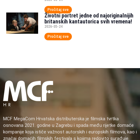
Pročitaj sve
Životni portret jedne od najoriginalnijih
britanskih kantautorica svih vremena!
2026-05-24
Pročitaj sve
MCF MegaCom Hrvatska distributerska je filmska tvrtka
osnovana 2021. godine u Zagrebu i spada među rijetke domaće
kompanije koja ističe važnost autorskih i europskih filmova, kao i
značaj domaćih filmskih festivala s kojima redovito surađuje.