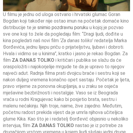
U filmu je jednu od uloga ostvario i hrvatski glumac Goran
Bogdan koji također nije ostao imun na početak domaće kino
distribucije te je
snimio pozdravnu poruku
u kojoj je pozvao
sve one koji to žele da pogledaju film: “Dragi ljudi, dođite u
kina pogledati naš novi film ‘
Za danas toliko
’ redatelja Marka
Đorđevića, jednu lijepu priču o prijateljstvu, ljubavi i dobroti.
Hvala i vidimo se u kinima”, kratko i jasno je rekao Bogdan. Za
film
ZA DANAS TOLIKO
i kritičari i publika se slažu da će
oraspoložiti i najokorjelije mrgude te da je upravo to njegov
najveći adut. Radnja filma prati dvojicu braće i sestru koji se
nakon duljeg vremena konačno opet sastaju. Početak je ljeta,
pravo vrijeme za ponovna okupljanja, a u zraku se osjeća
mješavine bezbrižnosti i nostalgije. Vaso se iz Beograda
vraća u rodni Kragujevac kako bi posjetio brata, sestru i
malenu nećakinju. Njih troje, naime, žive zajedno. Međutim,
početnu radost prekida vijest da je umrla njihova učiteljica
glume Kika. Kao što je i redatelj Đorđević objasnio u nekoliko
intervjua, film
ZA DANAS TOLIKO
nastao je iz potrebe za
drugačijom vrstom vremena u kojem ljudi slušaju jedni druge