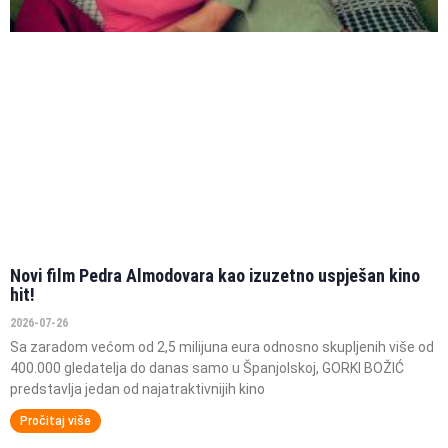
Novi film Pedra Almodovara kao izuzetno uspješan kino
hit!
2026-07-26
Sa zaradom većom od 2,5 milijuna eura odnosno skupljenih više od
400.000 gledatelja do danas samo u Španjolskoj, GORKI BOŽIĆ
predstavlja jedan od najatraktivnijih kino
Pročitaj više