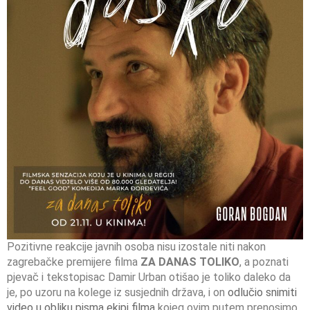
Pozitivne reakcije javnih osoba nisu izostale niti nakon
zagrebačke premijere filma
ZA DANAS TOLIKO
, a poznati
pjevač i tekstopisac Damir Urban otišao je toliko daleko da
je, po uzoru na kolege iz susjednih država, i on
odlučio snimiti
video u obliku pisma ekipi filma
kojeg ovim putem prenosimo