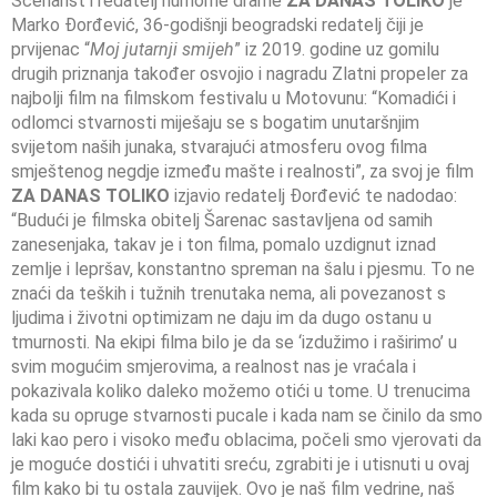
Scenarist i redatelj humorne drame
ZA DANAS TOLIKO
je
Marko Đorđević, 36-godišnji beogradski redatelj čiji je
prvijenac “
Moj jutarnji smijeh
” iz 2019. godine uz gomilu
drugih priznanja također osvojio i nagradu Zlatni propeler za
najbolji film na filmskom festivalu u Motovunu: “Komadići i
odlomci stvarnosti miješaju se s bogatim unutaršnjim
svijetom naših junaka, stvarajući atmosferu ovog filma
smještenog negdje između mašte i realnosti”, za svoj je film
ZA DANAS TOLIKO
izjavio redatelj Đorđević te nadodao:
“Budući je filmska obitelj Šarenac sastavljena od samih
zanesenjaka, takav je i ton filma, pomalo uzdignut iznad
zemlje i lepršav, konstantno spreman na šalu i pjesmu. To ne
znaći da teških i tužnih trenutaka nema, ali povezanost s
ljudima i životni optimizam ne daju im da dugo ostanu u
tmurnosti. Na ekipi filma bilo je da se ‘izdužimo i raširimo’ u
svim mogućim smjerovima, a realnost nas je vraćala i
pokazivala koliko daleko možemo otići u tome. U trenucima
kada su opruge stvarnosti pucale i kada nam se činilo da smo
laki kao pero i visoko među oblacima, počeli smo vjerovati da
je moguće dostići i uhvatiti sreću, zgrabiti je i utisnuti u ovaj
film kako bi tu ostala zauvijek. Ovo je naš film vedrine, naš