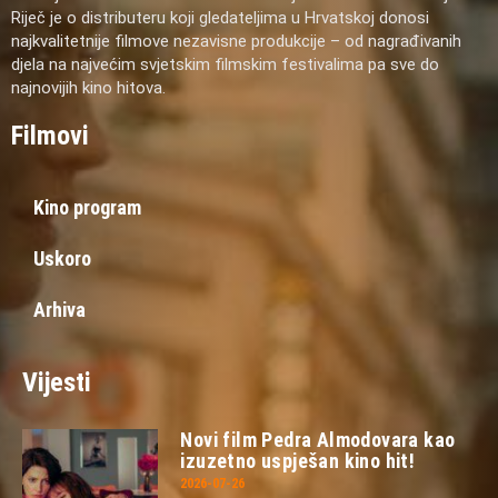
Riječ je o distributeru koji gledateljima u Hrvatskoj donosi
najkvalitetnije filmove nezavisne produkcije – od nagrađivanih
djela na najvećim svjetskim filmskim festivalima pa sve do
najnovijih kino hitova.
Filmovi
Kino program
Uskoro
Arhiva
Vijesti
Novi film Pedra Almodovara kao
izuzetno uspješan kino hit!
2026-07-26