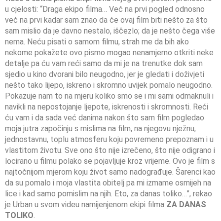
u cjelosti: “Draga ekipo filma… Već na prvi pogled odnosno
već na prvi kadar sam znao da će ovaj film biti nešto za što
sam mislio da je davno nestalo, iščezlo; da je nešto čega više
nema. Neću pisati o samom filmu, strah me da bih ako
nekome pokažete ovo pismo mogao nenamjerno otkriti neke
detalje pa ću vam reći samo da mi je na trenutke dok sam
sjedio u kino dvorani bilo neugodno, jer je gledati i doživjeti
nešto tako lijepo, iskreno i skromno uvijek pomalo neugodno.
Pokazuje nam to na mjeru koliko smo se i mi sami odmaknuli i
navikli na nepostojanje ljepote, iskrenosti i skromnosti. Reći
ću vam i da sada već danima nakon što sam film pogledao
moja jutra započinju s mislima na film, na njegovu nježnu,
jednostavnu, toplu atmosferu koju povremeno prepoznam i u
vlastitom životu. Sve ono što nije izrečeno, što nije odigrano i
locirano u filmu polako se pojavljuje kroz vrijeme. Ovo je film s
najtočnijom mjerom koju život samo nadograđuje. Šarenci kao
da su pomalo i moja vlastita obitelj pa mi izmame osmijeh na
lice i kad samo pomislim na njih. Eto, za danas toliko…”, rekao
je Urban u svom videu namijenjenom ekipi filma
ZA DANAS
TOLIKO
.