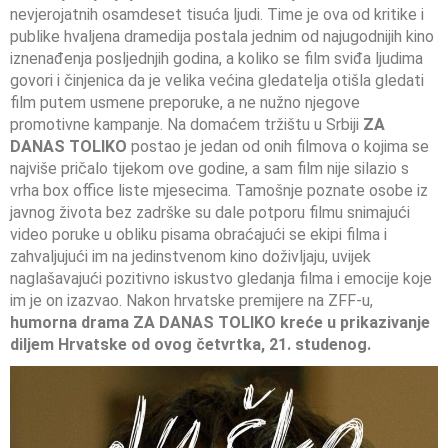
nevjerojatnih osamdeset tisuća ljudi. Time je ova od kritike i
publike hvaljena dramedija postala jednim od najugodnijih kino
iznenađenja posljednjih godina, a koliko se film sviđa ljudima
govori i činjenica da je velika većina gledatelja otišla gledati
film putem usmene preporuke, a ne nužno njegove
promotivne kampanje. Na domaćem tržištu u Srbiji
ZA
DANAS TOLIKO
postao je jedan od onih filmova o kojima se
najviše pričalo tijekom ove godine, a sam film nije silazio s
vrha box office liste mjesecima. Tamošnje poznate osobe iz
javnog života bez zadrške su dale potporu filmu snimajući
video poruke u obliku pisama obraćajući se ekipi filma i
zahvaljujući im na jedinstvenom kino doživljaju, uvijek
naglašavajući pozitivno iskustvo gledanja filma i emocije koje
im je on izazvao. Nakon hrvatske premijere na ZFF-u,
humorna drama ZA DANAS TOLIKO kreće u prikazivanje
diljem Hrvatske od ovog četvrtka, 21. studenog.