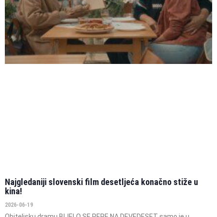
Najgledaniji slovenski film desetljeća konačno stiže u
kina!
2026-06-19
Obiteljsku dramu BIJELO SE PERE NA DEVEDESET samo je u