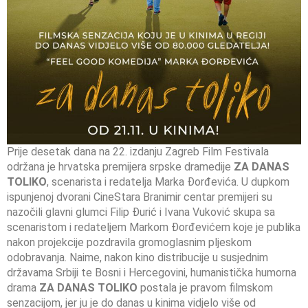
Prije desetak dana na 22. izdanju Zagreb Film Festivala
održana je hrvatska premijera srpske dramedije
ZA DANAS
TOLIKO
, scenarista i redatelja Marka Đorđevića. U dupkom
ispunjenoj dvorani CineStara Branimir centar premijeri su
nazočili glavni glumci Filip Đurić i Ivana Vuković skupa sa
scenaristom i redateljem Markom Đorđevićem koje je publika
nakon projekcije pozdravila gromoglasnim pljeskom
odobravanja. Naime, nakon kino distribucije u susjednim
državama Srbiji te Bosni i Hercegovini, humanistička humorna
drama
ZA DANAS TOLIKO
postala je pravom filmskom
senzacijom, jer ju je do danas u kinima vidjelo više od