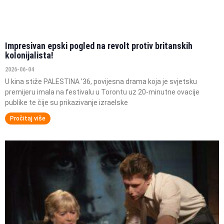
Impresivan epski pogled na revolt protiv britanskih
kolonijalista!
2026-06-04
U kina stiže PALESTINA ’36, povijesna drama koja je svjetsku
premijeru imala na festivalu u Torontu uz 20-minutne ovacije
publike te čije su prikazivanje izraelske
Pročitaj više