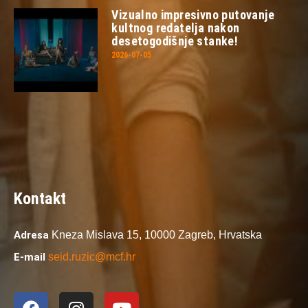
Vizualno impresivno putovanje
kultnog redatelja nakon
desetogodišnje stanke!
2026-07-05
Kontakt
Adresa
Kneza Mislava 15,
10000 Zagreb,
Hrvatska
E-mail
seid.ruzic@mcf.hr