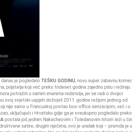
o danas je pogledalo
TEŠKU GODINU
, novu super zabavnu komed
, prijatelja koji već preko trideset godina zajedno pišu i režiraju
ra potražiti u samim imenima redatelja, jer se radi o dvojici
su svoj svjetski uspjeh doživjeli 2011. godine režijom jednog od
koji nije samo u Francuskoj postao box-office senzacijom, već i u
azao, uključujući i Hrvatsku gdje ga je sveukupno pogledalo prek
NA
postala još jednim Nakacheovim i Toledanovim hitom leži u čin
ruštvene satire; drugim riječima, ovo je uradak koji – premda je 