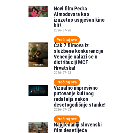
Novi film Pedra
Almodovara kao
izuzetno uspješan kino
hit!
2026-07-26
Pročitaj sve
Čak 7 filmova iz
službene konkurencije
Venecije nalazi se u
distribuciji MCF
Hrvatska!
2026-07-23
Pročitaj sve
Vizualno impresivno
putovanje kultnog
redatelja nakon
desetogodišnje stanke!
2026-07-05
Pročitaj sve
Najgledaniji slovenski
film desetljeća