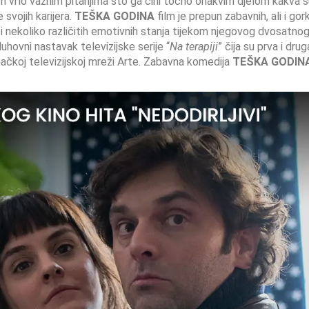
im vrlo važnim pitanjima što ga čini točno onakvim djelom kakva 
 svojih karijera.
TEŠKA GODINA
film je prepun zabavnih, ali i gor
ati nekoliko različitih emotivnih stanja tijekom njegovog dvosatno
duhovni nastavak televizijske serije “
Na terapiji
” čija su prva i drug
ačkoj televizijskoj mreži Arte. Zabavna komedija
TEŠKA GODINA