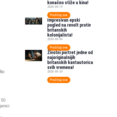
konačno stiže u kina!
2026-06-19
Pročitaj sve
Impresivan epski
pogled na revolt protiv
britanskih
kolonijalista!
2026-06-04
Pročitaj sve
Životni portret jedne od
najoriginalnijih
britanskih kantautorica
svih vremena!
iju
2026-05-24
Pročitaj sve
o 50
jenici
u