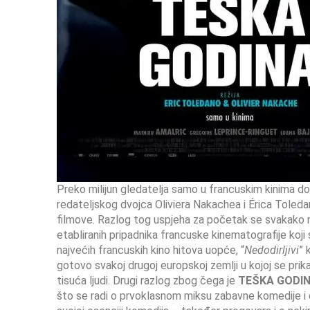
Preko milijun gledatelja samo u francuskim kinima d
redateljskog dvojca Oliviera Nakachea i Érica Toledana
filmove. Razlog tog uspjeha za početak se svakako mo
etabliranih pripadnika francuske kinematografije koji 
najvećih francuskih kino hitova uopće, “
Nedodirljivi
” 
gotovo svakoj drugoj europskoj zemlji u kojoj se prik
tisuća ljudi. Drugi razlog zbog čega je
TEŠKA GODI
što se radi o prvoklasnom miksu zabavne komedije i d