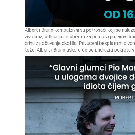
Albert i Bruno kompulzivni su potrošači koji se nalaz
životima, odlučuju se obratiti za pomoć grupama društ
brinu za očuvanje okoliša. Privučeni besplatnim pivom 
teže, Albert i Bruno uskoro će se pridružiti pokretu