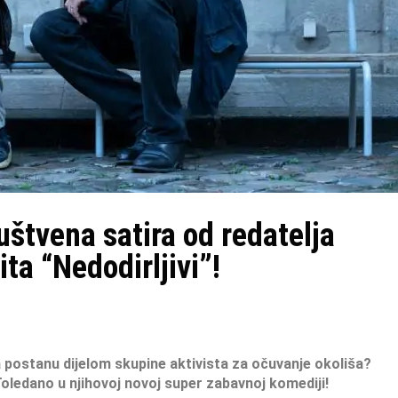
uštvena satira od redatelja
ta “Nedodirljivi”!
a
postanu dijelom skupine aktivista za očuvanje okoliša?
Toledano
u njihovoj novoj super zabavnoj komediji!