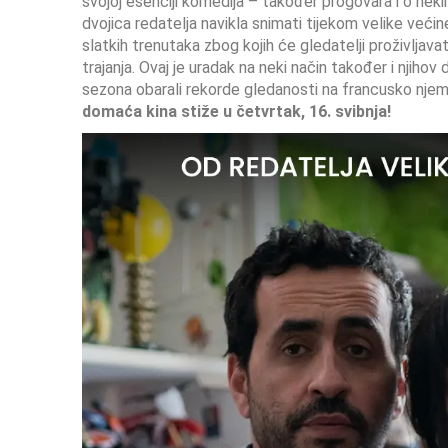
svojoj esenciji komedija – također progovara i o nek
dvojica redatelja navikla snimati tijekom velike većine
slatkih trenutaka zbog kojih će gledatelji proživljav
trajanja. Ovaj je uradak na neki način također i njihov 
sezona obarali rekorde gledanosti na francusko njem
domaća kina stiže u četvrtak, 16. svibnja!