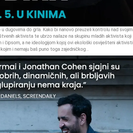
e u dugovima do grla. Kako bi nanovo preuzeli kontrolu nad svojim
venih aktivista te ubrzo nailaze na skupinu mladih aktivista koji
i čipsom, a ne ideologijom kojoj ovi ekološki osviješteni aktivisti
 s kojim i nemaju baš puno toga zajedničkog…