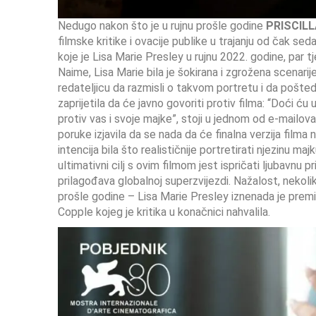
Nedugo nakon što je u rujnu prošle godine
PRISCIL
filmske kritike i ovacije publike u trajanju od čak se
koje je Lisa Marie Presley u rujnu 2022. godine, par tj
Naime, Lisa Marie bila je šokirana i zgrožena scenari
redateljicu da razmisli o takvom portretu i da poštedi
zaprijetila da će javno govoriti protiv filma: “Doći ću
protiv vas i svoje majke”, stoji u jednom od e-mailov
poruke izjavila da se nada da će finalna verzija filma 
intencija bila što realističnije portretirati njezinu m
ultimativni cilj s ovim filmom jest ispričati ljubavnu 
prilagođava globalnoj superzvijezdi. Nažalost, nekolik
prošle godine – Lisa Marie Presley iznenada je premin
Copple kojeg je kritika u konačnici nahvalila.