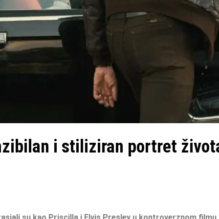
ibilan i stiliziran portret život
zasjali su kao Priscilla i Elvis Presley u kontroverznom filmu