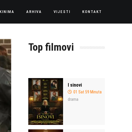
KINIMA
ARHIVA
VIJESTI
KONTAKT
Top filmovi
I sinovi
01 Sat 59 Minuta
drama