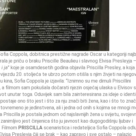
a Sofia Coppola, dobitnica prestižne nagrade Oscar u kategoriji naj
brala je priču o braku Priscille Beaulieu i slavnog Elvisa Presleyja 
 i ja
” koje je osamdesetih godina objavila Priscilla Presley, a koja 
ijezdu 20. stoljeća te ubrzo potom otišla s njim živjeti na njego
na, Sofia Coppola je izjavila: “Iznimno su me dirnuli Priscillini
a filmom sam pokušala dočarati njezin osjećaj ulaska u Elvisov s
život unutar toga. Oduvijek sam bila zainteresirana za ideje o identi
a postaje ono što jest i što za nju znači biti žena, kao i što to znač
 istovremeno je jedinstvena, ali i jedna od onih s kojima se mnogi 
a Priscilla je postala jednom od najslavnijih žena u svijetu, svoje
 zanimljivo jest činjenica što ju javnost kao dugogodišnju ljubav i
a. Filmom
PRISCILLA
scenaristica i redateljica Sofia Coppola odlu
Elvisa Presleyja čiji se brak – kao zapravo i sve ostalo – nalazio