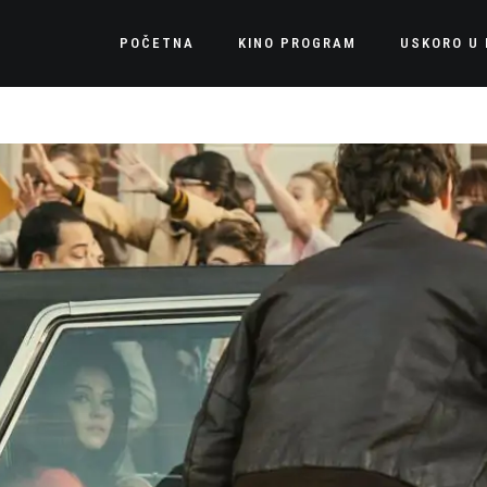
POČETNA
KINO PROGRAM
USKORO U 