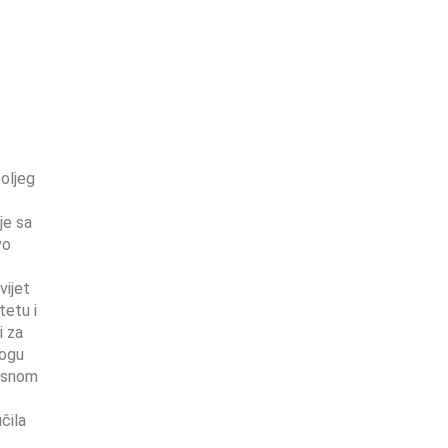
boljeg
–
je sa
vo
vijet
tetu i
i za
mogu
vrsnom
čila