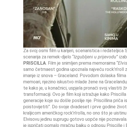
Za svoj osmi film u karijeri, scenaristica i redateljic
scenarija za remek-djelo “
Izgubljeni u prijevodu
” iza
PRISCILLA
. Film je snimljen prema memoraima “
Elvis
samo četrnaest godina upoznala najveću rock’n’roll zv
imanje iz snova – Graceland. Povodom dolaska filma u ki
memoari, njezino iskustvo mlade žene na Gracelandu, 
te kako je, u konačnici, uspjela pronaći svoj vlastiti 
transformaciji. Ovo je film koji istražuje kako Priscill
generacije koje su došle poslije nje. Priscillina priča
poistovijetiti”. Do svoje dvadeset i prve godine život
kraljicom američkog rock’n’rolla, no ono što je uistinu
Elvisovu jedinu suprugu gotovo uopće nije poznaval
je ispričati pomalo mračnu bajku o odnosu Priscille i 