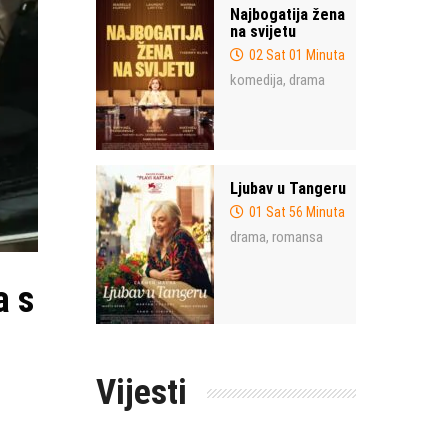
Najbogatija žena
na svijetu
02 Sat 01 Minuta
komedija
drama
,
Ljubav u Tangeru
01 Sat 56 Minuta
drama
romansa
,
a s
Vijesti