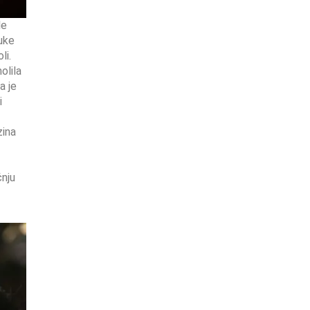
le
ruke
li.
olila
a je
i
zina
čnju