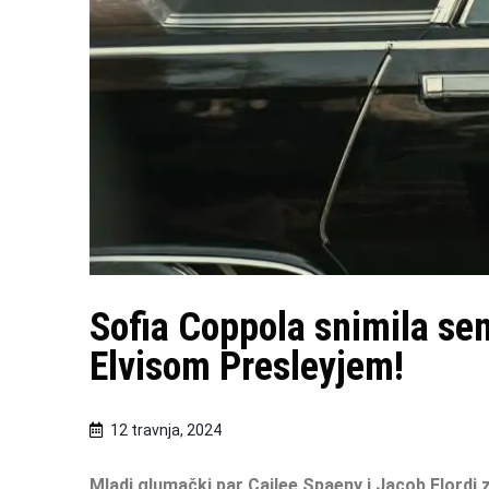
Sofia Coppola snimila senz
Elvisom Presleyjem!
12 travnja, 2024
Mladi glumački par Cailee Spaeny i Jacob Elordi