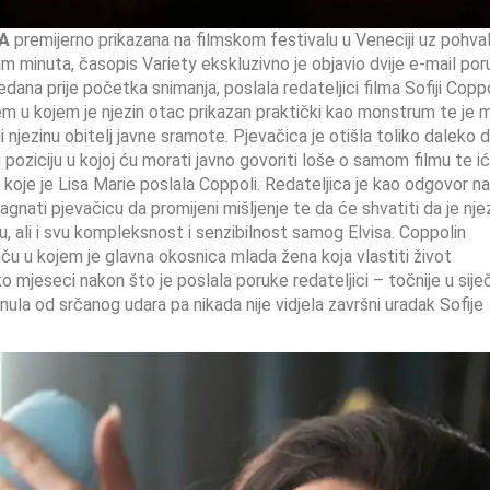
LA
premijerno prikazana na filmskom festivalu u Veneciji uz pohva
dam minuta, časopis Variety ekskluzivno je objavio dvije e-mail po
edana prije početka snimanja, poslala redateljici filma Sofiji Coppo
jem u kojem je njezin otac prikazan praktički kao monstrum te je m
 njezinu obitelj javne sramote. Pjevačica je otišla toliko daleko d
 u poziciju u kojoj ću morati javno govoriti loše o samom filmu te ić
a koje je Lisa Marie poslala Coppoli. Redateljica je kao odgovor na
nagnati pjevačicu da promijeni mišljenje te da će shvatiti da je nje
ajku, ali i svu kompleksnost i senzibilnost samog Elvisa. Coppolin
priču u kojem je glavna okosnica mlada žena koja vlastiti život
o mjeseci nakon što je poslala poruke redateljici – točnije u sije
ula od srčanog udara pa nikada nije vidjela završni uradak Sofije