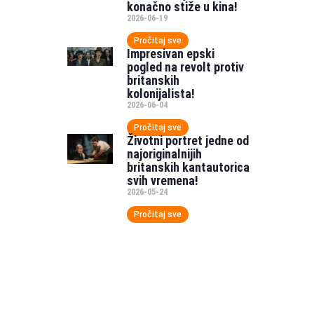
konačno stiže u kina!
2026-06-19
Pročitaj sve
Impresivan epski
pogled na revolt protiv
britanskih
kolonijalista!
2026-06-04
Pročitaj sve
Životni portret jedne od
najoriginalnijih
britanskih kantautorica
svih vremena!
2026-05-24
Pročitaj sve