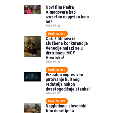
Novi film Pedra
Almodovara kao
izuzetno uspješan kino
hit!
2026-07-26
Pročitaj sve
Čak 7 filmova iz
službene konkurencije
Venecije nalazi se u
distribuciji MCF
Hrvatska!
2026-07-23
Pročitaj sve
Vizualno impresivno
putovanje kultnog
redatelja nakon
desetogodišnje stanke!
2026-07-05
Pročitaj sve
Najgledaniji slovenski
film desetljeća