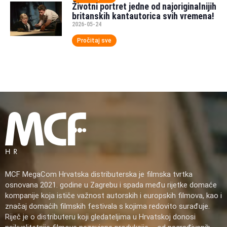
Životni portret jedne od najoriginalnijih
britanskih kantautorica svih vremena!
2026-05-24
Pročitaj sve
MCF MegaCom Hrvatska distributerska je filmska tvrtka
osnovana 2021. godine u Zagrebu i spada među rijetke domaće
kompanije koja ističe važnost autorskih i europskih filmova, kao i
značaj domaćih filmskih festivala s kojima redovito surađuje.
Riječ je o distributeru koji gledateljima u Hrvatskoj donosi