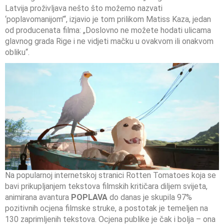
Latvija proživljava nešto što možemo nazvati
‘poplavomanijom’“, izjavio je tom prilikom Matiss Kaza, jedan
od producenata filma: „Doslovno ne možete hodati ulicama
glavnog grada Rige i ne vidjeti mačku u ovakvom ili onakvom
obliku“.
Na popularnoj internetskoj stranici Rotten Tomatoes koja se
bavi prikupljanjem tekstova filmskih kritičara diljem svijeta,
animirana avantura
POPLAVA
do danas je skupila 97%
pozitivnih ocjena filmske struke, a postotak je temeljen na
130 zaprimljenih tekstova. Ocjena publike je čak i bolja – ona