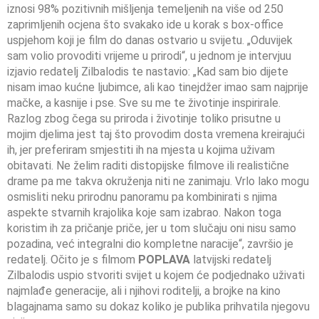
iznosi 98% pozitivnih mišljenja temeljenih na više od 250
zaprimljenih ocjena što svakako ide u korak s box-office
uspjehom koji je film do danas ostvario u svijetu. „Oduvijek
sam volio provoditi vrijeme u prirodi“, u jednom je intervjuu
izjavio redatelj Zilbalodis te nastavio: „Kad sam bio dijete
nisam imao kućne ljubimce, ali kao tinejdžer imao sam najprije
mačke, a kasnije i pse. Sve su me te životinje inspirirale.
Razlog zbog čega su priroda i životinje toliko prisutne u
mojim djelima jest taj što provodim dosta vremena kreirajući
ih, jer preferiram smjestiti ih na mjesta u kojima uživam
obitavati. Ne želim raditi distopijske filmove ili realistične
drame pa me takva okruženja niti ne zanimaju. Vrlo lako mogu
osmisliti neku prirodnu panoramu pa kombinirati s njima
aspekte stvarnih krajolika koje sam izabrao. Nakon toga
koristim ih za pričanje priče, jer u tom slučaju oni nisu samo
pozadina, već integralni dio kompletne naracije“, završio je
redatelj. Očito je s filmom
POPLAVA
latvijski redatelj
Zilbalodis uspio stvoriti svijet u kojem će podjednako uživati
najmlađe generacije, ali i njihovi roditelji, a brojke na kino
blagajnama samo su dokaz koliko je publika prihvatila njegovu