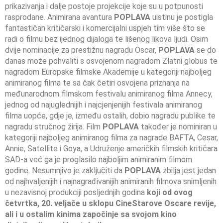
prikazivanja i dalje postoje projekcije koje su u potpunosti
rasprodane. Animirana avantura
POPLAVA
uistinu je postigla
fantastičan kritičarski i komercijalni uspjeh tim više što se
radi o filmu bez ijednog dijaloga te lišenog likova ljudi. Osim
dvije nominacije za prestižnu nagradu Oscar,
POPLAVA
se do
danas može pohvaliti s osvojenom nagradom Zlatni globus te
nagradom Europske filmske Akademije u kategoriji najboljeg
animiranog filma te sa čak četiri osvojena priznanja na
međunarodnom filmskom festivalu animiranog filma Annecy,
jednog od najuglednijih i najcjenjenijih festivala animiranog
filma uopće, gdje je, između ostalih, dobio nagradu publike te
nagradu stručnog žirija. Film
POPLAVA
također je nominiran u
kategoriji najboljeg animiranog filma za nagrade BAFTA, Cesar,
Annie, Satellite i Goya, a Udruženje američkih filmskih kritičara
SAD-a već ga je proglasilo najboljim animiranim filmom
godine. Nesumnjivo je zaključiti da
POPLAVA
zbilja jest jedan
od najhvaljenijih i najnagrađivanijih animiranih filmova snimljenih
u nezavisnoj produkciji posljednjih godina
koji od ovog
četvrtka, 20. veljače u sklopu CineStarove Oscare revije,
ali i u ostalim kinima započinje sa svojom kino