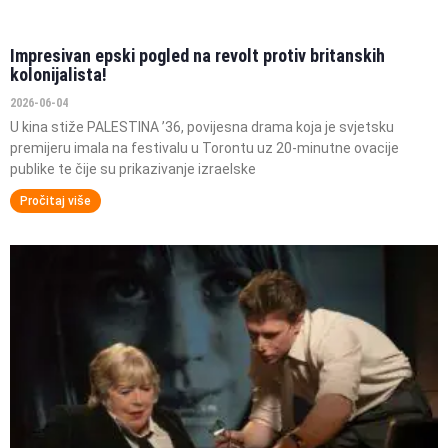
Impresivan epski pogled na revolt protiv britanskih
kolonijalista!
2026-06-04
U kina stiže PALESTINA ’36, povijesna drama koja je svjetsku
premijeru imala na festivalu u Torontu uz 20-minutne ovacije
publike te čije su prikazivanje izraelske
Pročitaj više