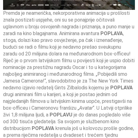
Premda je neamerička, nekorporativna animacija u prošlosti
znala postizati uspjehe, oni su se ponajprije očitovali
uglavnom u broju osvojenih nagrada i priznanja, a puno manje u
zaradi na kino blagajnama. Animirana avantura
POPLAVA
,
stoga, dolazi kao pravo osvježenje, pa čak i iznenađenje,
budući se radi o filmu koji je nedavno prešao sveukupnu
zaradu od 20 milijuna dolara na međunarodnom box-officeu!
Riječ je o prvom latvijskom filmu u povijesti koji je uspio dobiti
nominacije za prestižnu nagradu Oscar i to u kategorijama
najboljeg animiranog i međunarodnog filma. „Pobijedili smo
Jamesa Camerona!“, slavodobitno je za The New York Times
nedavno izjavio redatelj Gints Zilbalodis kojemu je
POPLAVA
drugi animirani film u karijeri, a koji je postao jednim od
najgledanijih filmova u latvijskim kinima uopće, prestigavši na
box-officeu i Cameronovu franšizu „
Avatar
“. U Latviji otprilike
živi 1,8 milijuna ljudi, a
POPLAVU
je do danas pogledalo više
od 300 tisuća gledatelja. Sa svojom je službenom kino
distribucijom
POPLAVA
krenula još u kolovozu prošle godine,
a prema riječima redatelja u dvadeset i trećem tjednu