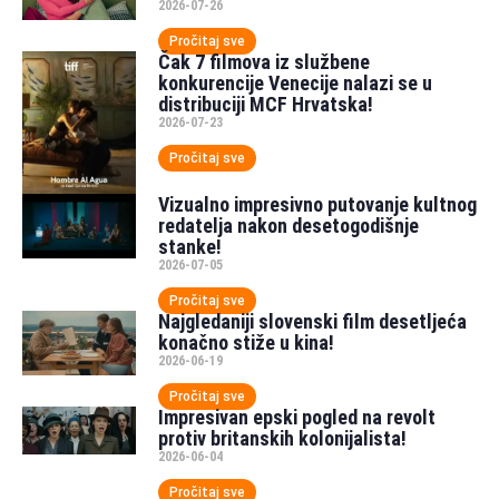
2026-07-26
Pročitaj sve
Čak 7 filmova iz službene
konkurencije Venecije nalazi se u
distribuciji MCF Hrvatska!
2026-07-23
Pročitaj sve
Vizualno impresivno putovanje kultnog
redatelja nakon desetogodišnje
stanke!
2026-07-05
Pročitaj sve
Najgledaniji slovenski film desetljeća
konačno stiže u kina!
2026-06-19
Pročitaj sve
Impresivan epski pogled na revolt
protiv britanskih kolonijalista!
2026-06-04
Pročitaj sve