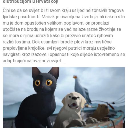
distribucijom u Hrvatskoj!
Čini se da se svijet bliži svom kraju uslijed neizbrisivih tragova
ljudske prisutnosti. Mačak je usamljena životinja, ali nakon što
mu je dom opustošen velikom poplavom, on pronalazi
utočište na brodu na kojem se već nalaze razne životinje te
se mora s njima udružiti kako bi preživio unatoč njihovim
različitostima. Dok usamljeni brodić plovi kroz mistične
preplavljene krajolike, svi njegovi putnici moraju uspješno
navigirati kroz izazove i opasnosti koje slijede istovremeno se
adaptirajući na ovaj novi svijet…