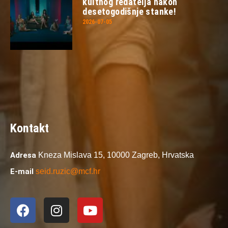
kultnog redatelja nakon
desetogodišnje stanke!
2026-07-05
Kontakt
Adresa
Kneza Mislava 15,
10000 Zagreb,
Hrvatska
E-mail
seid.ruzic@mcf.hr