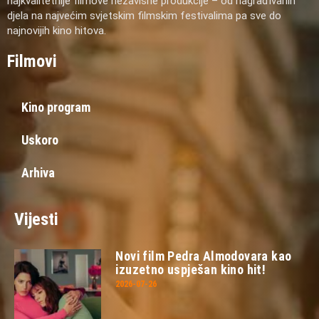
najkvalitetnije filmove nezavisne produkcije – od nagrađivanih
djela na najvećim svjetskim filmskim festivalima pa sve do
najnovijih kino hitova.
Filmovi
Kino program
Uskoro
Arhiva
Vijesti
Novi film Pedra Almodovara kao
izuzetno uspješan kino hit!
2026-07-26