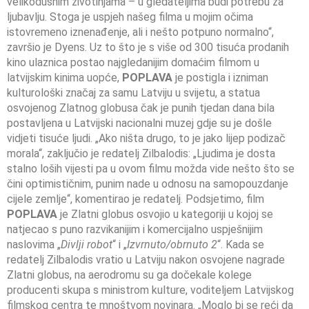
velikodušnim životinjama – u gledateljima budi potrebu za
ljubavlju. Stoga je uspjeh našeg filma u mojim očima
istovremeno iznenađenje, ali i nešto potpuno normalno“,
završio je Dyens. Uz to što je s više od 300 tisuća prodanih
kino ulaznica postao najgledanijim domaćim filmom u
latvijskim kinima uopće,
POPLAVA
je postigla i izniman
kulturološki značaj za samu Latviju u svijetu, a statua
osvojenog Zlatnog globusa čak je punih tjedan dana bila
postavljena u Latvijski nacionalni muzej gdje su je došle
vidjeti tisuće ljudi. „Ako ništa drugo, to je jako lijep podizač
morala“, zaključio je redatelj Zilbalodis: „Ljudima je dosta
stalno loših vijesti pa u ovom filmu možda vide nešto što se
čini optimističnim, punim nade u odnosu na samopouzdanje
cijele zemlje“, komentirao je redatelj. Podsjetimo, film
POPLAVA
je Zlatni globus osvojio u kategoriji u kojoj se
natjecao s puno razvikanijim i komercijalno uspješnijim
naslovima „
Divlji robot
“ i „
Izvrnuto/obrnuto 2
“. Kada se
redatelj Zilbalodis vratio u Latviju nakon osvojene nagrade
Zlatni globus, na aerodromu su ga dočekale kolege
producenti skupa s ministrom kulture, voditeljem Latvijskog
filmskog centra te mnoštvom novinara. „Moglo bi se reći da