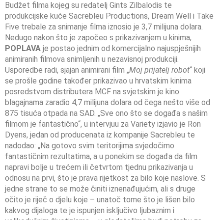
Budžet filma kojeg su redatelj Gints Zilbalodis te
produkcijske kuće Sacrebleu Productions, Dream Well i Take
Five trebale za snimanje filma iznosio je 3,7 milijuna dolara.
Nedugo nakon što je započeo s prikazivanjem u kinima,
POPLAVA
je postao jednim od komercijalno najuspješnijih
animiranih filmova snimljenih u nezavisnoj produkciji.
Usporedbe radi, sjajan animirani film „
Moj prijatelj robot
“ koji
se prošle godine također prikazivao u hrvatskim kinima
posredstvom distributera MCF na svjetskim je kino
blagajnama zaradio 4,7 milijuna dolara od čega nešto više od
875 tisuća otpada na SAD. „Sve ono što se događa s našim
filmom je fantastično“, u intervjuu za Variety izjavio je Ron
Dyens, jedan od producenata iz kompanije Sacrebleu te
nadodao: „Na gotovo svim teritorijima svjedočimo
fantastičnim rezultatima, a u ponekim se događa da film
napravi bolje u trećem ili četvrtom tjednu prikazivanja u
odnosu na prvi, što je prava rijetkost za bilo koje naslove. S
jedne strane to se može činiti iznenađujućim, ali s druge
očito je riječ o djelu koje – unatoč tome što je lišen bilo
kakvog dijaloga te je ispunjen isključivo ljubaznim i