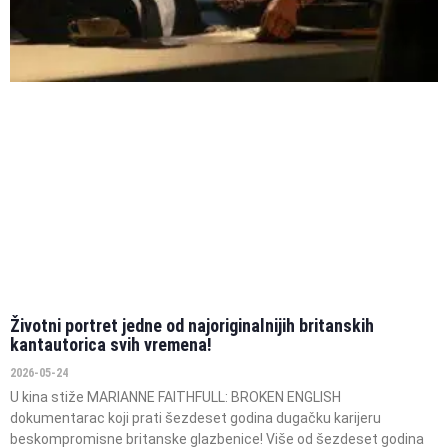
Životni portret jedne od najoriginalnijih britanskih
kantautorica svih vremena!
2026-05-24
U kina stiže MARIANNE FAITHFULL: BROKEN ENGLISH
dokumentarac koji prati šezdeset godina dugačku karijeru
beskompromisne britanske glazbenice! Više od šezdeset godina