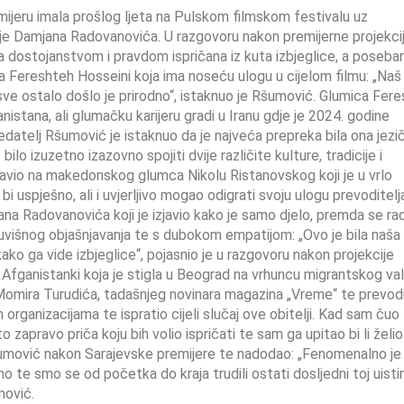
mijeru imala prošlog ljeta na Pulskom filmskom festivalu uz
ije Damjana Radovanovića. U razgovoru nakon premijerne projekci
 za dostojanstvom i pravdom ispričana iz kuta izbjeglice, a poseban
 Fereshteh Hosseini koja ima noseću ulogu u cijelom filmu: „Naš 
 sve ostalo došlo je prirodno“, istaknuo je Ršumović. Glumica Fer
nistana, ali glumačku karijeru gradi u Iranu gdje je 2024. godine
telj Ršumović je istaknuo da je najveća prepreka bila ona jezič
 bilo izuzetno izazovno spojiti dvije različite kulture, tradicije i
tavio na makedonskog glumca Nikolu Ristanovskog koji je u vrlo
i uspješno, ali i uvjerljivo mogao odigrati svoju ulogu prevoditelj
jana Radovanovića koji je izjavio kako je samo djelo, premda se rad
 suvišnog objašnjavanja te s dubokom empatijom: „Ovo je bila naša
kako ga vide izbjeglice“, pojasnio je u razgovoru nakon projekcije
Afganistanki koja je stigla u Beograd na vrhuncu migrantskog val
d Momira Turudića, tadašnjeg novinara magazina „Vreme“ te prevodi
tim organizacijama te ispratio cijeli slučaj ove obitelji. Kad sam čuo 
 zapravo priča koju bih volio ispričati te sam ga upitao bi li želio
e Ršumović nakon Sarajevske premijere te nadodao: „Fenomenalno je
o te smo se od početka do kraja trudili ostati dosljedni toj uisti
umović.