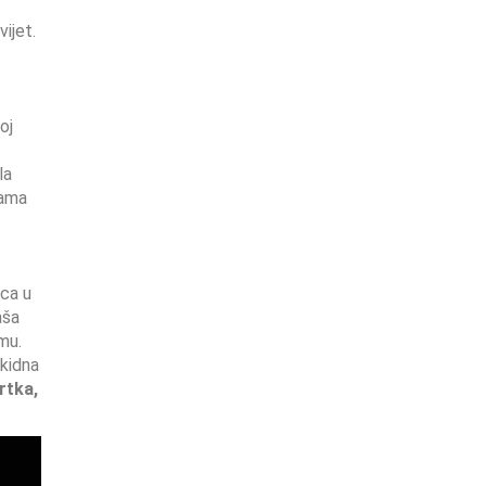
ijet.
oj
la
sama
ica u
aša
mu.
ekidna
rtka,