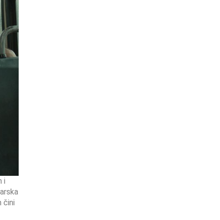
 i
đarska
 čini