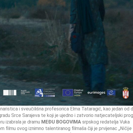
naristica i sveučilišna profesorica Elma Tataragić, kao jedan od 
agradu Srce Sarajeva te koji je ujedno i zatvorio natjecateljski pr
eru izabrala je dramu
MEĐU BOGOVIMA
srpskog redatelja Vuka
ilmu ovog iznimno talentiranog filmaša čiji je prvijenac „
Ničije