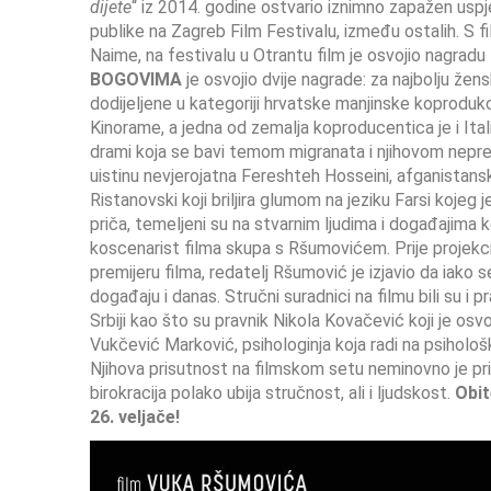
dijete
“ iz 2014. godine ostvario iznimno zapažen uspj
publike na Zagreb Film Festivalu, između ostalih. S 
Naime, na festivalu u Otrantu film je osvojio nagradu
BOGOVIMA
je osvojio dvije nagrade: za najbolju že
dodijeljene u kategoriji hrvatske manjinske koprodukci
Kinorame, a jedna od zemalja koproducentica je i Itali
drami koja se bavi temom migranata i njihovom nepre
uistinu nevjerojatna Fereshteh Hosseini, afganistansk
Ristanovski koji briljira glumom na jeziku Farsi koje
priča, temeljeni su na stvarnim ljudima i događajima k
koscenarist filma skupa s Ršumovićem. Prije projekci
premijeru filma, redatelj Ršumović je izjavio da iako s
događaju i danas. Stručni suradnici na filmu bili su i pr
Srbiji kao što su pravnik Nikola Kovačević koji je osv
Vukčević Marković, psihologinja koja radi na psihološ
Njihova prisutnost na filmskom setu neminovno je pri
birokracija polako ubija stručnost, ali i ljudskost.
Obit
26. veljače!