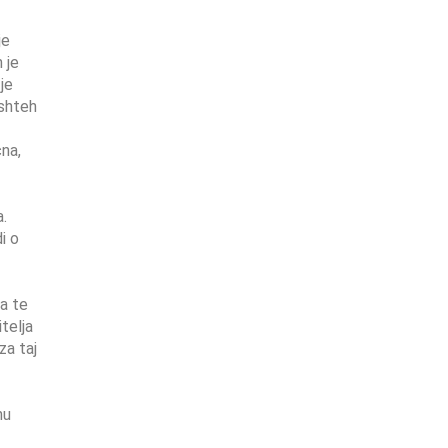
je
 je
je
eshteh
na,
a.
i o
a te
telja
za taj
nu