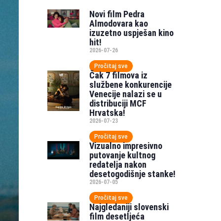
Novi film Pedra
Almodovara kao
izuzetno uspješan kino
hit!
2026-07-26
Pročitaj sve
Čak 7 filmova iz
službene konkurencije
Venecije nalazi se u
distribuciji MCF
Hrvatska!
2026-07-23
Pročitaj sve
Vizualno impresivno
putovanje kultnog
redatelja nakon
desetogodišnje stanke!
2026-07-05
Pročitaj sve
Najgledaniji slovenski
film desetljeća