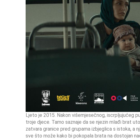
Ljeto je 2015. Nakon višemjesečnog, iscrpljujućeg 
troje djece. Tamo saznaje da se njezin mlađi brat ut
zatvara granice pred grupama izbjeglica s istoka, a nj
sve što može kako bi pokopala brata na dostojan nač