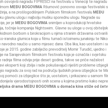
eh osvojivši nagradu FIPRESCI na festivalu u Veneciji te nagradu
filmom
MEĐU BOGOVIMA
Ršumović ponovno osvaja festivalski sv
 žirija, a na prošlogodišnjem Pulskom filmskom festivalu
MEĐU
nsku glavnu ulogu i najbolju mušku sporednu ulogu. Nagrade su
je, jer je
MEĐU BOGOVIMA
snimljen u koprodukciji hrvatske
ja, točnije kompanija Nightswim.. Glavne su uloge u ovoj obiteljsk
kidnom borbom s birokracijom u njima stranim državama ostvarili
o-iranska glumica koja u filmu tumači istoimenu junakinju te Niko
g je navodno naučio u samo mjesec dana. Oba lika, kao uostalom i 
oje je 2015. godine zabilježio prevoditelj Momir Turudić, ujedno i
je na Sarajevskom filmskom festivalu koja je označila i svjetsku
e radnja filma odvija prije deset godina, takve se priče nažalost
avi eksperti koji zbilja i rade pokušavajući riješiti probleme izbjegl
ojio nagradu za svoj rad na području ljudskih prava izbjeglica te M
koj pomoći za izbjeglice što je, uostalom, i prikazano u samom fil
donijela vjerodostojnosti onih scena u kojima pratimo kako nepr
eljska drama MEĐU BOGOVIMA u domaća kina stiže od četv