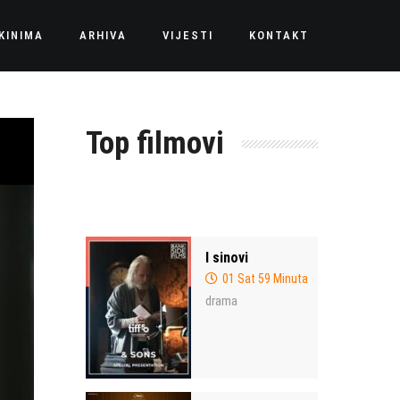
KINIMA
ARHIVA
VIJESTI
KONTAKT
Top filmovi
I sinovi
01 Sat 59 Minuta
drama