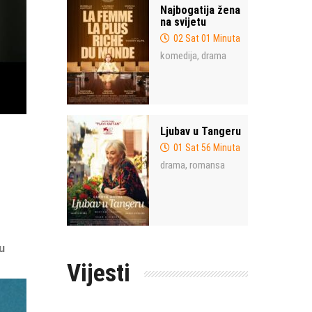
Najbogatija žena
na svijetu
02 Sat 01 Minuta
komedija
drama
,
Ljubav u Tangeru
01 Sat 56 Minuta
drama
romansa
,
u
Vijesti