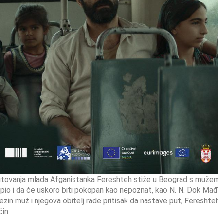
putovanja mlada Afganistanka Fereshteh stiže u Beograd s mužem
opio i da će uskoro biti pokopan kao nepoznat, kao N. N. Dok Ma
ezin muž i njegova obitelj rade pritisak da nastave put, Fereshteh
in.