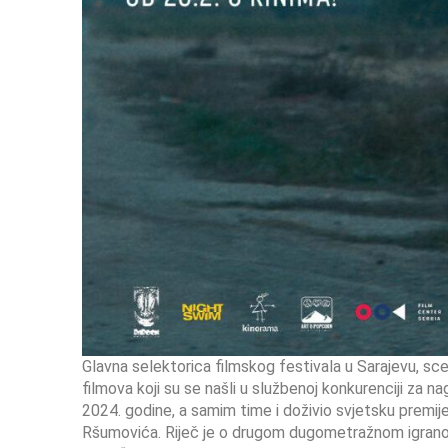
Glavna selektorica filmskog festivala u Sarajevu, sce
filmova koji su se našli u službenoj konkurenciji za n
2024. godine, a samim time i doživio svjetsku premij
Ršumovića. Riječ je o drugom dugometražnom igranom f