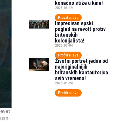
konačno stiže u kina!
2026-06-19
Pročitaj sve
Impresivan epski
pogled na revolt protiv
britanskih
kolonijalista!
2026-06-04
Pročitaj sve
Životni portret jedne od
najoriginalnijih
britanskih kantautorica
svih vremena!
2026-05-24
Pročitaj sve
devet
ogram