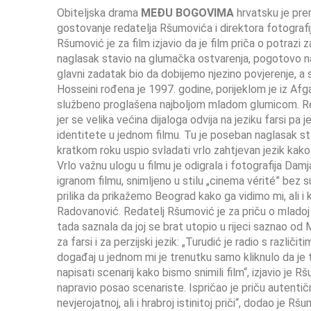
Obiteljska drama
MEĐU BOGOVIMA
hrvatsku je pre
gostovanje redatelja Ršumovića i direktora fotograf
Ršumović je za film izjavio da je film priča o potrazi
naglasak stavio na glumačka ostvarenja, pogotovo na
glavni zadatak bio da dobijemo njezino povjerenje, a
Hosseini rođena je 1997. godine, porijeklom je iz Afga
službeno proglašena najboljom mladom glumicom. Reda
jer se velika većina dijaloga odvija na jeziku farsi pa je
identitete u jednom filmu. Tu je poseban naglasak s
kratkom roku uspio svladati vrlo zahtjevan jezik kako b
Vrlo važnu ulogu u filmu je odigrala i fotografija Dam
igranom filmu, snimljeno u stilu „cinema vérité” bez
prilika da prikažemo Beograd kako ga vidimo mi, ali i 
Radovanović. Redatelj Ršumović je za priču o mladoj 
tada saznala da joj se brat utopio u rijeci saznao o
za farsi i za perzijski jezik: „Turudić je radio s različi
događaj u jednom mi je trenutku samo kliknulo da je to
napisati scenarij kako bismo snimili film“, izjavio j
napravio posao scenariste. Ispričao je priču autentičn
nevjerojatnoj, ali i hrabroj istinitoj priči“, dodao je Rš