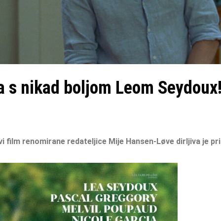
a s nikad boljom Leom Seydoux
i film renomirane redateljice Mije Hansen-Løve dirljiva je pr