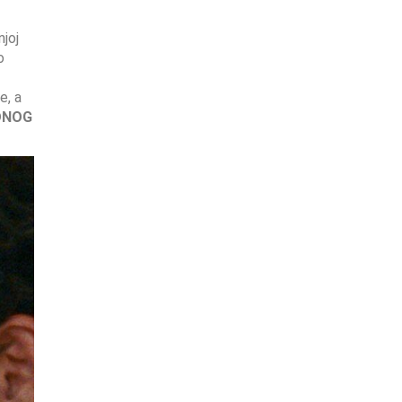
njoj
o
e, a
DNOG