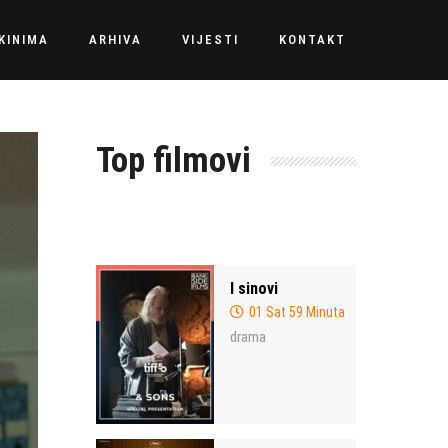
KINIMA
ARHIVA
VIJESTI
KONTAKT
Top filmovi
I sinovi
01 Sat 59 Minuta
drama