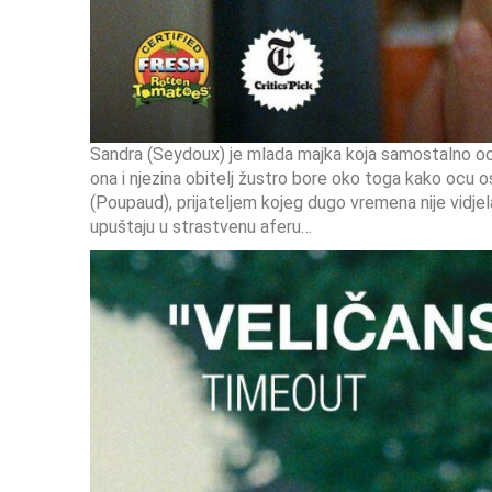
Sandra (Seydoux) je mlada majka koja samostalno od
ona i njezina obitelj žustro bore oko toga kako ocu
(Poupaud), prijateljem kojeg dugo vremena nije vidjel
upuštaju u strastvenu aferu…