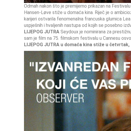
Odmah nakon što je premijerno prikazan na Festivalu 
Hansen-Løve stiže u domaća kina. Riječ je o ambicioz
karijeri ostvarila fenomenalna francuska glumica Lea
uspješnih i hvaljenih nastupa od kojih se posebno izdv
LIJEPOG JUTRA
Seydoux je nominirana za prestižnu
sam je film na 75. filmskom festivalu u Cannesu osv
LIJEPOG JUTRA
u domaća kina stiže u četvrtak, 2