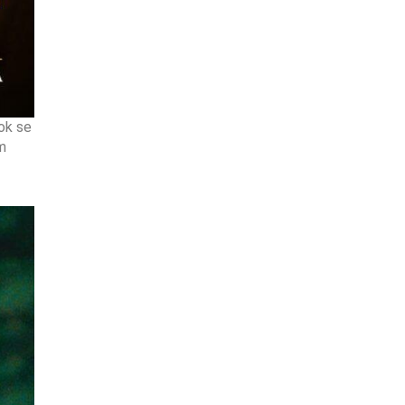
ok se
m