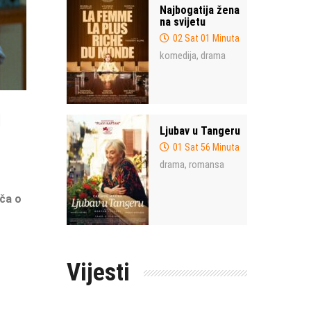
Najbogatija žena
na svijetu
02 Sat 01 Minuta
komedija
drama
,
!
Ljubav u Tangeru
01 Sat 56 Minuta
drama
romansa
,
iča o
Vijesti