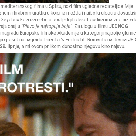
mediteranskog filma u Splitu, novi film ugledne redateljice Mije
nom i hrabrom uratku u kojoj je možda i najbolju ulogu u dosadaš
 Seydoux koja iza sebe u posljednjih deset godina ima već niz vrl
aja onaj u “
Plavo je najtoplija boja
”. Za ulogu u filmu
JEDNOG
 nagradu Europske filmske Akademije u kategoriji najbolje glumic
ojio posebnu nagradu Director’s Fortnight. Romantična drama
JE
9. lipnja
, a mi ovom prilikom donosimo njegovu kino najavu.