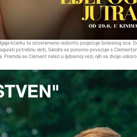
gaja kćerku te istovremeno redovito posjećuje bolesnog oca. D
 osigurati potrebnu skrb, Sandra se ponovno povezuje s Clemento
a. Premda se Clement nalazi u ljubavnoj vezi, njih se dvoje uskoro