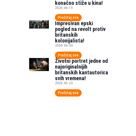
konačno stiže u kina!
2026-06-19
Pročitaj sve
Impresivan epski
pogled na revolt protiv
britanskih
kolonijalista!
2026-06-04
Pročitaj sve
Životni portret jedne od
najoriginalnijih
britanskih kantautorica
svih vremena!
2026-05-24
Pročitaj sve