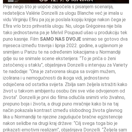
Prije nego što je uopće započela s pisanjem scenarija,
redateljica Valérie Donzelli za ulogu Blanche već je imala u
vidu Virginiju Efiru pa joj je poslala kopiju knjige nakon čega je
Efira vrlo brzo prihvatila ulogu. No, uloga Grégoirea nije bila
tako jednostavna pa je Melvil Poupaud ušao u produkciju tek
puno kasnije. Film
SAMO NAS DVOJE
snimao se gotovo dva
mjeseca između travnja i lipnja 2022. godine, a uglavnom je
snimljen u Parizu te na određenim lokacijama u Normandiji
gdje su se snimale scene eksterijera: “To je priča o ženi
zatočenoj u staklu”, objašnjava Donzelli u intervjuu za Variety
te nadodaje: “Ona je zatvorena skupa sa svojim mužem,
izolirana i u nemogućnosti da ikoga vidi, jednostavno
odsječena od ostatka svijeta. Zbilja sam željela istražiti kako
život u takvom ambijentu osobu čini sve više odvojenom od
života”. Donzelli je prvi dio filma odlučila snimiti vrlo živahno,
prepuno boja i života, a drugi puno mračnije kako bi na taj
način pokazala kontrast između slobodnog života glavnog
lika u Normandiji te njezine zagušujuće bračne egzistencije
nakon selidbe na drugi kraj države: “Cilj svega toga bio je
prikazati emotivni realizam”, objašnjava Donzelli. “Željela sam