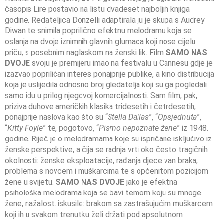
časopis Lire postavio na listu dvadeset najboljih knjiga
godine. Redateljica Donzelli adaptirala ju je skupa s Audrey
Diwan te snimila poprilično efektnu melodramu koja se
oslanja na dvoje iznimnih glavnih glumaca koji nose cijelu
priču, s posebnim naglaskom na ženski lik. Film
SAMO NAS
DVOJE
svoju je premijeru imao na festivalu u Cannesu gdje je
izazvao popriličan interes ponajprije publike, a kino distribucija
koja je uslijedila odnosno broj gledatelja koji su ga pogledali
samo idu u prilog njegovoj komercijalnosti. Sam film, pak,
priziva duhove američkih klasika tridesetih i četrdesetih,
ponajprije naslova kao što su “
Stella Dallas
”, “
Opsjednuta
”,
“
Kitty Foyle
” te, pogotovo, “
Pismo nepoznate žene
” iz 1948.
godine. Riječ je o melodramama koje su ispričane isključivo iz
ženske perspektive, a čija se radnja vrti oko često tragičnih
okolnosti: ženske eksploatacije, rađanja djece van braka,
problema s novcem i muškarcima te s općenitom pozicijom
žene u svijetu.
SAMO NAS DVOJE
jako je efektna
psihološka melodrama koja se bavi temom koju su mnoge
žene, nažalost, iskusile: brakom sa zastrašujućim muškarcem
koji ih u svakom trenutku želi držati pod apsolutnom