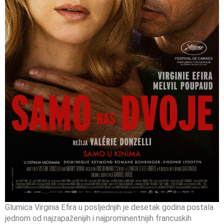
Glumica Virginia Efira u posljednjih je desetak godina postala
jednom od najzapaženijih i najprominentnijih francuskih