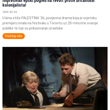
Impresivan epski pogled na revolt protiv britanskih
kolonijalista!
2026-06-04
U kina stiže PALESTINA ’36, povijesna drama koja je svjetsku
premijeru imala na festivalu u Torontu uz 20-minutne ovacije
publike te čije su prikazivanje izraelske
Pročitaj više