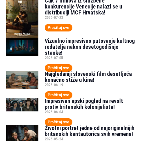
Čak 7 filmova iz službene
konkurencije Venecije nalazi se u
distribuciji MCF Hrvatska!
2026-07-23
Pročitaj sve
Vizualno impresivno putovanje kultnog
redatelja nakon desetogodišnje
stanke!
2026-07-05
Pročitaj sve
Najgledaniji slovenski film desetljeća
konačno stiže u kina!
2026-06-19
Pročitaj sve
Impresivan epski pogled na revolt
protiv britanskih kolonijalista!
2026-06-04
Pročitaj sve
Životni portret jedne od najoriginalnijih
britanskih kantautorica svih vremena!
2026-05-24