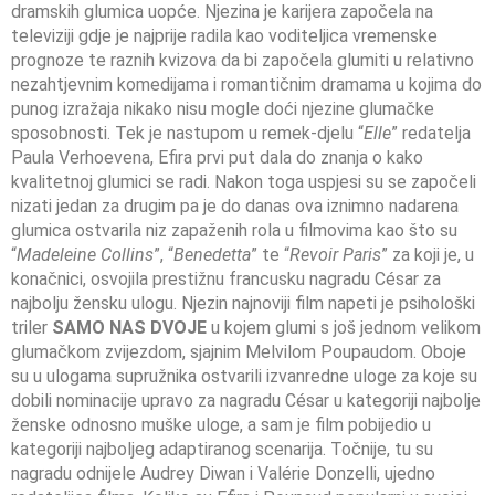
dramskih glumica uopće. Njezina je karijera započela na
televiziji gdje je najprije radila kao voditeljica vremenske
prognoze te raznih kvizova da bi započela glumiti u relativno
nezahtjevnim komedijama i romantičnim dramama u kojima do
punog izražaja nikako nisu mogle doći njezine glumačke
sposobnosti. Tek je nastupom u remek-djelu “
Elle
” redatelja
Paula Verhoevena, Efira prvi put dala do znanja o kako
kvalitetnoj glumici se radi. Nakon toga uspjesi su se započeli
nizati jedan za drugim pa je do danas ova iznimno nadarena
glumica ostvarila niz zapaženih rola u filmovima kao što su
“
Madeleine Collins
”, “
Benedetta
” te “
Revoir Paris
” za koji je, u
konačnici, osvojila prestižnu francusku nagradu César za
najbolju žensku ulogu. Njezin najnoviji film napeti je psihološki
triler
SAMO NAS DVOJE
u kojem glumi s još jednom velikom
glumačkom zvijezdom, sjajnim Melvilom Poupaudom. Oboje
su u ulogama supružnika ostvarili izvanredne uloge za koje su
dobili nominacije upravo za nagradu César u kategoriji najbolje
ženske odnosno muške uloge, a sam je film pobijedio u
kategoriji najboljeg adaptiranog scenarija. Točnije, tu su
nagradu odnijele Audrey Diwan i Valérie Donzelli, ujedno