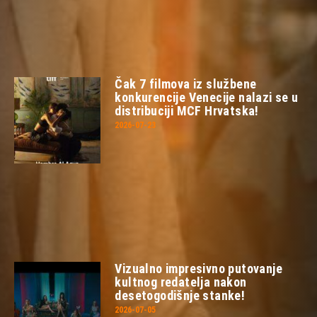
Čak 7 filmova iz službene
konkurencije Venecije nalazi se u
distribuciji MCF Hrvatska!
2026-07-23
Vizualno impresivno putovanje
kultnog redatelja nakon
desetogodišnje stanke!
2026-07-05