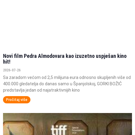
Novi film Pedra Almodovara kao izuzetno uspješan kino
hit!
2026-07-26
Sa zaradom većom od 2,5 milijuna eura odnosno skupljenih više od
400.000 gledatelja do danas samo u Španjolskoj, GORKI BOŽIĆ
predstavlja jedan od najatraktivnijih kino
Pročitaj više