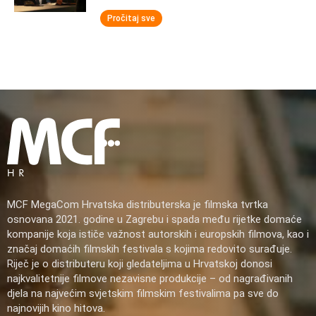
Pročitaj sve
MCF MegaCom Hrvatska distributerska je filmska tvrtka
osnovana 2021. godine u Zagrebu i spada među rijetke domaće
kompanije koja ističe važnost autorskih i europskih filmova, kao i
značaj domaćih filmskih festivala s kojima redovito surađuje.
Riječ je o distributeru koji gledateljima u Hrvatskoj donosi
najkvalitetnije filmove nezavisne produkcije – od nagrađivanih
djela na najvećim svjetskim filmskim festivalima pa sve do
najnovijih kino hitova.