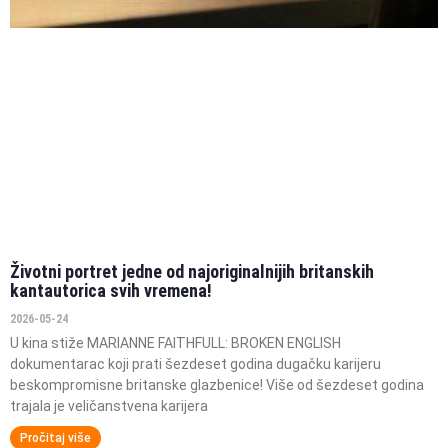
Životni portret jedne od najoriginalnijih britanskih
kantautorica svih vremena!
2026-05-24
U kina stiže MARIANNE FAITHFULL: BROKEN ENGLISH
dokumentarac koji prati šezdeset godina dugačku karijeru
beskompromisne britanske glazbenice! Više od šezdeset godina
trajala je veličanstvena karijera
Pročitaj više