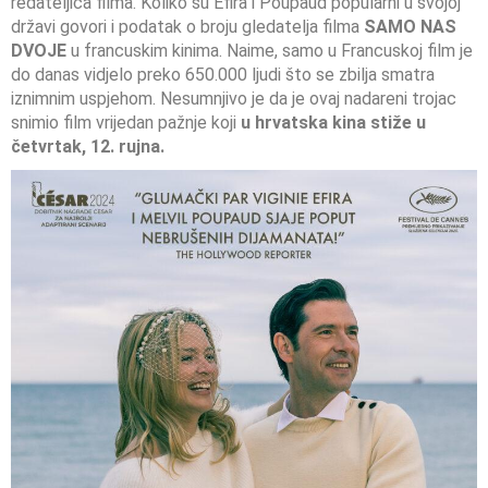
redateljica filma. Koliko su Efira i Poupaud popularni u svojoj
državi govori i podatak o broju gledatelja filma
SAMO NAS
DVOJE
u francuskim kinima. Naime, samo u Francuskoj film je
do danas vidjelo preko 650.000 ljudi što se zbilja smatra
iznimnim uspjehom. Nesumnjivo je da je ovaj nadareni trojac
snimio film vrijedan pažnje koji
u hrvatska kina stiže u
četvrtak, 12. rujna.