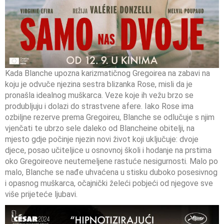
Kada Blanche upozna karizmatičnog Gregoirea na zabavi na
koju je odvuče njezina sestra blizanka Rose, misli da je
pronašla idealnog muškarca. Veze koje ih vežu brzo se
produbljuju i dolazi do strastvene afere. Iako Rose ima
ozbiljne rezerve prema Gregoireu, Blanche se odlučuje s njim
vjenčati te ubrzo sele daleko od Blancheine obitelji, na
mjesto gdje počinje njezin novi život koji uključuje: dvoje
djece, posao učiteljice u osnovnoj školi i hodanje na prstima
oko Gregoireove neutemeljene rastuće nesigurnosti. Malo po
malo, Blanche se nađe uhvaćena u stisku duboko posesivnog
i opasnog muškarca, očajnički želeći pobjeći od njegove sve
više prijeteće ljubavi.