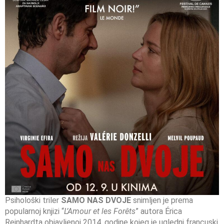
Psihološki triler
SAMO NAS DVOJE
snimljen je prema
popularnoj knjizi “
L’Amour et les Forêts
” autora Érica
Reinhardta objavljenoj 2014. godine kojeg je ugledni francuski