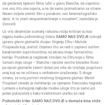
da gledatelj tijekom filma ‘uđe’ u glavu Blanche, da osjetimo
sve ono što ona osjeća, a ne da samo promatramo sa strane.
Nisam željela snimiti film s porukom, već kinematografsko
djelo. A to znači eksperimantiranje s vizualnim”, nadodala je
Donzelli.
Uz vrlo dinamičan scenarij i iskusnu režiju kritičari su kao
najjaču kariku psihološkog trilera
SAMO NAS DVOJE
izdvojili
upravo glavni glumački dvojac Virginiju Efiru i Melvila
Poupauda koji, unatoč činjenici što se radi o zapravo suštim
karakternim suprotnostima, na ekranu imaju fantastičnu
kemiju. Poseban je naglasak stavljen na Efiru koja u filmu
tumači dvije uloge – Blanche i njezine sestre blizanke Rose
pa njezin glumački talent dolazi još više do izražaja, pogotovo
onaj koji se ne očitava u verbalnom izražavanju. S druge
strane, za svoj portret mračnog Grégoirea glumac Melvil
Poupaud zaradio je nominaciju za cijenjenu francusku nagradu
Lumiere u kategoriji najbolje muške uloge što je samo još
jedan pokazatelj o kako kvalitetnom uratku se radi.
Psihološki triler SAMO NAS DVOJE u domaća kina stiže