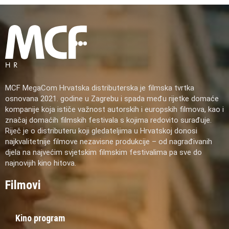
MCF MegaCom Hrvatska distributerska je filmska tvrtka
osnovana 2021. godine u Zagrebu i spada među rijetke domaće
kompanije koja ističe važnost autorskih i europskih filmova, kao i
značaj domaćih filmskih festivala s kojima redovito surađuje.
Riječ je o distributeru koji gledateljima u Hrvatskoj donosi
najkvalitetnije filmove nezavisne produkcije – od nagrađivanih
djela na najvećim svjetskim filmskim festivalima pa sve do
najnovijih kino hitova.
Filmovi
Kino program