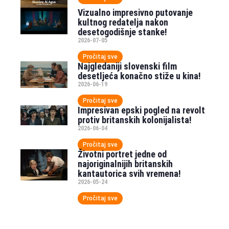
Vizualno impresivno putovanje
kultnog redatelja nakon
desetogodišnje stanke!
2026-07-05
Pročitaj sve
Najgledaniji slovenski film
desetljeća konačno stiže u kina!
2026-06-19
Pročitaj sve
Impresivan epski pogled na revolt
protiv britanskih kolonijalista!
2026-06-04
Pročitaj sve
Životni portret jedne od
najoriginalnijih britanskih
kantautorica svih vremena!
2026-05-24
Pročitaj sve