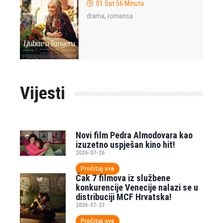
01 Sat 56 Minuta
drama
romansa
,
Vijesti
Novi film Pedra Almodovara kao
izuzetno uspješan kino hit!
2026-07-26
Pročitaj sve
Čak 7 filmova iz službene
konkurencije Venecije nalazi se u
distribuciji MCF Hrvatska!
2026-07-23
Pročitaj sve