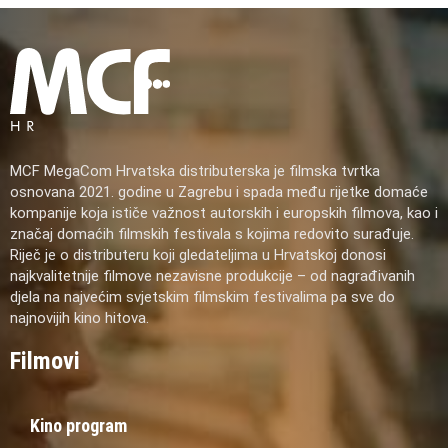
MCF MegaCom Hrvatska distributerska je filmska tvrtka
osnovana 2021. godine u Zagrebu i spada među rijetke domaće
kompanije koja ističe važnost autorskih i europskih filmova, kao i
značaj domaćih filmskih festivala s kojima redovito surađuje.
Riječ je o distributeru koji gledateljima u Hrvatskoj donosi
najkvalitetnije filmove nezavisne produkcije – od nagrađivanih
djela na najvećim svjetskim filmskim festivalima pa sve do
najnovijih kino hitova.
Filmovi
Kino program