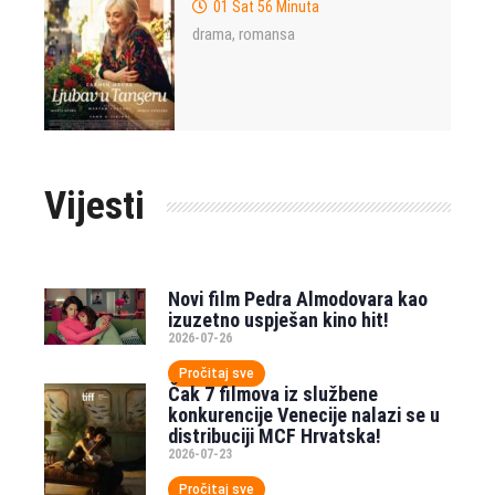
01 Sat 56 Minuta
drama
romansa
,
Vijesti
Novi film Pedra Almodovara kao
izuzetno uspješan kino hit!
2026-07-26
Pročitaj sve
Čak 7 filmova iz službene
konkurencije Venecije nalazi se u
distribuciji MCF Hrvatska!
2026-07-23
Pročitaj sve