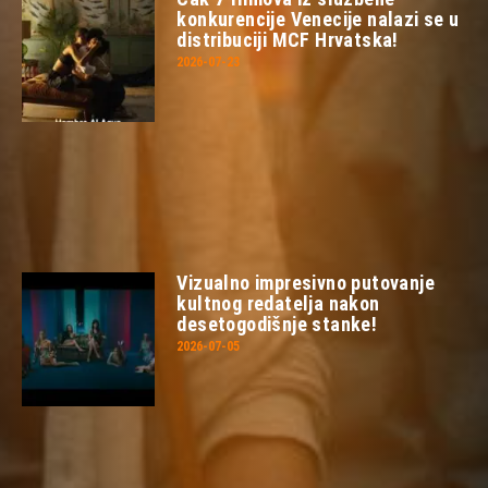
konkurencije Venecije nalazi se u
distribuciji MCF Hrvatska!
2026-07-23
Vizualno impresivno putovanje
kultnog redatelja nakon
desetogodišnje stanke!
2026-07-05