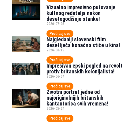
Vizualno impresivno putovanje
kultnog redatelja nakon
desetogodišnje stanke!
2026-07-05
Pročitaj sve
Najgledaniji slovenski film
desetljeća konačno stiže u kina!
2026-06-19
Pročitaj sve
Impresivan epski pogled na revolt
protiv britanskih kolonijalista!
2026-06-04
Pročitaj sve
Životni portret jedne od
najoriginalnijih britanskih
kantautorica svih vremena!
2026-05-24
Pročitaj sve