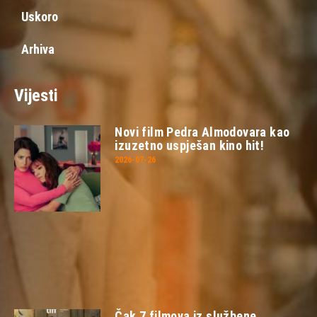
Uskoro
Arhiva
Vijesti
Novi film Pedra Almodovara kao
izuzetno uspješan kino hit!
2026-07-26
Čak 7 filmova iz službene