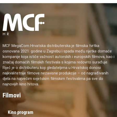
MCF MegaCom Hrvatska distributerska je filmska tvrtka
osnovana 2021. godine u Zagrebu i spada među rijetke domaće
kompanije koja ističe važnost autorskih i europskih filmova, kao i
značaj domaćih filmskih festivala s kojima redovito surađuje.
Riječ je o distributeru koji gledateljima u Hrvatskoj donosi
najkvalitetnije filmove nezavisne produkcije – od nagrađivanih
djela na najvećim svjetskim filmskim festivalima pa sve do
najnovijih kino hitova.
Filmovi
Kino program