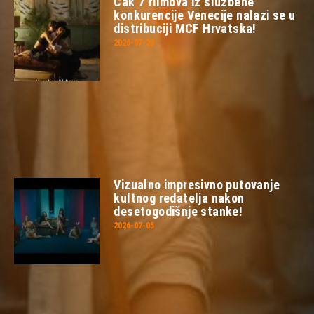
Čak 7 filmova iz službene
konkurencije Venecije nalazi se u
distribuciji MCF Hrvatska!
2026-07-23
Vizualno impresivno putovanje
kultnog redatelja nakon
desetogodišnje stanke!
2026-07-05