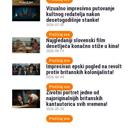
Vizualno impresivno putovanje
kultnog redatelja nakon
desetogodišnje stanke!
2026-07-05
Pročitaj sve
Najgledaniji slovenski film
desetljeća konačno stiže u kina!
2026-06-19
Pročitaj sve
Impresivan epski pogled na revolt
protiv britanskih kolonijalista!
2026-06-04
Pročitaj sve
Životni portret jedne od
najoriginalnijih britanskih
kantautorica svih vremena!
2026-05-24
Pročitaj sve