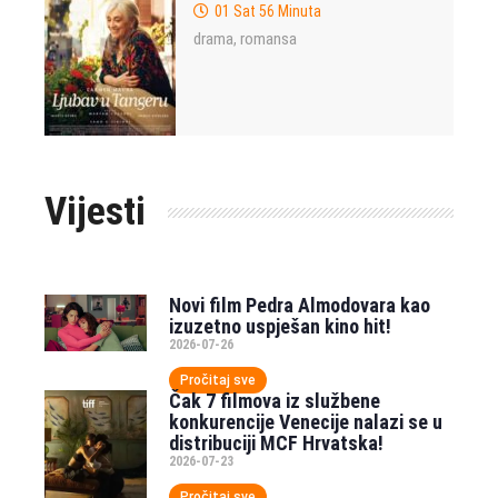
01 Sat 56 Minuta
drama
romansa
,
Vijesti
Novi film Pedra Almodovara kao
izuzetno uspješan kino hit!
2026-07-26
Pročitaj sve
Čak 7 filmova iz službene
konkurencije Venecije nalazi se u
distribuciji MCF Hrvatska!
2026-07-23
Pročitaj sve