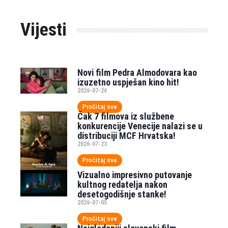
Vijesti
Novi film Pedra Almodovara kao
izuzetno uspješan kino hit!
2026-07-26
Pročitaj sve
Čak 7 filmova iz službene
konkurencije Venecije nalazi se u
distribuciji MCF Hrvatska!
2026-07-23
Pročitaj sve
Vizualno impresivno putovanje
kultnog redatelja nakon
desetogodišnje stanke!
2026-07-05
Pročitaj sve