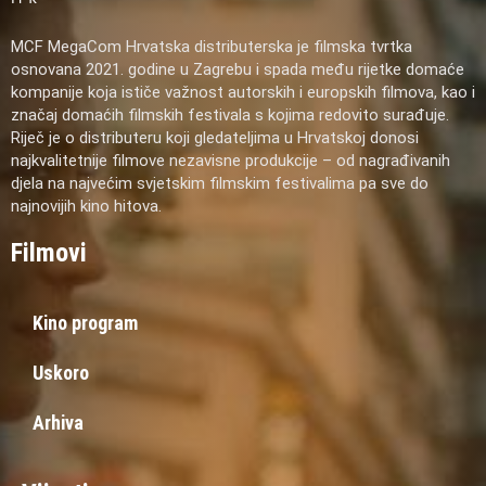
MCF MegaCom Hrvatska distributerska je filmska tvrtka
osnovana 2021. godine u Zagrebu i spada među rijetke domaće
kompanije koja ističe važnost autorskih i europskih filmova, kao i
značaj domaćih filmskih festivala s kojima redovito surađuje.
Riječ je o distributeru koji gledateljima u Hrvatskoj donosi
najkvalitetnije filmove nezavisne produkcije – od nagrađivanih
djela na najvećim svjetskim filmskim festivalima pa sve do
najnovijih kino hitova.
Filmovi
Kino program
Uskoro
Arhiva