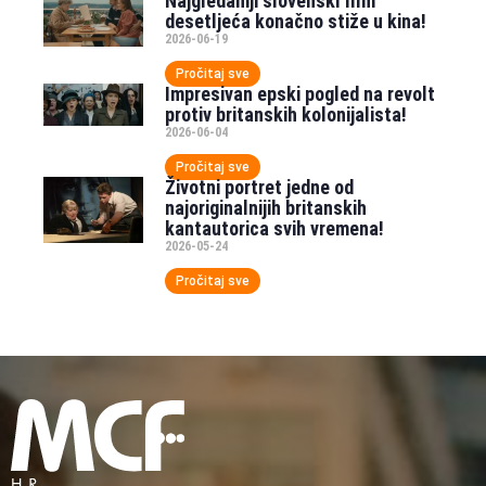
Najgledaniji slovenski film
desetljeća konačno stiže u kina!
2026-06-19
Pročitaj sve
Impresivan epski pogled na revolt
protiv britanskih kolonijalista!
2026-06-04
Pročitaj sve
Životni portret jedne od
najoriginalnijih britanskih
kantautorica svih vremena!
2026-05-24
Pročitaj sve