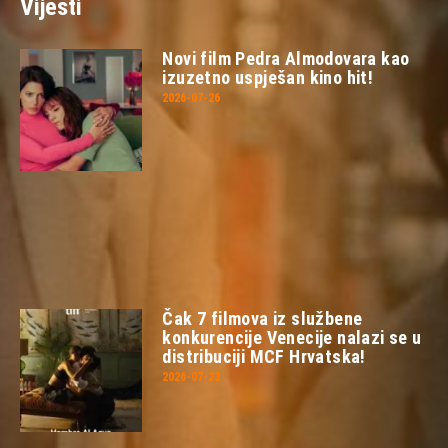
Vijesti
Novi film Pedra Almodovara kao
izuzetno uspješan kino hit!
2026-07-26
Čak 7 filmova iz službene
konkurencije Venecije nalazi se u
distribuciji MCF Hrvatska!
2026-07-23