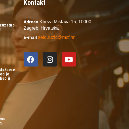
Kontakt
Adresa
Kneza Mislava 15,
10000
izuzetno
Zagreb,
Hrvatska
!
E-mail
seid.ruzic@mcf.hr
 službene
ecije
buciji
vno
og