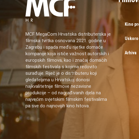
Kino p
MCF MegaCom Hrvatska distributerska je
Uskoro
filmska tvrtka osnovana 2021. godine u
Zagrebu i spada među rijetke domaće
Arhiva
kompanije koja ističe važnost autorskih i
europskih filmova, kao i značaj domaćih
filmskih festivala s kojima redovito
surađuje. Riječ je o distributeru koji
gledateljima u Hrvatskoj donosi
najkvalitetnije filmove nezavisne
produkcije – od nagrađivanih djela na
najvećim svjetskim filmskim festivalima
pa sve do najnovijih kino hitova.