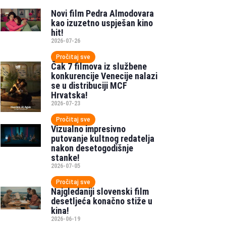
Novi film Pedra Almodovara
kao izuzetno uspješan kino
hit!
2026-07-26
Pročitaj sve
Čak 7 filmova iz službene
konkurencije Venecije nalazi
se u distribuciji MCF
Hrvatska!
2026-07-23
Pročitaj sve
Vizualno impresivno
putovanje kultnog redatelja
nakon desetogodišnje
stanke!
2026-07-05
Pročitaj sve
Najgledaniji slovenski film
desetljeća konačno stiže u
kina!
2026-06-19