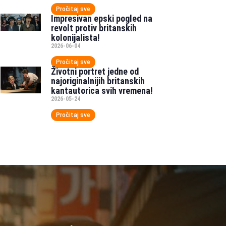
Pročitaj sve
Impresivan epski pogled na
revolt protiv britanskih
kolonijalista!
2026-06-04
Pročitaj sve
Životni portret jedne od
najoriginalnijih britanskih
kantautorica svih vremena!
2026-05-24
Pročitaj sve