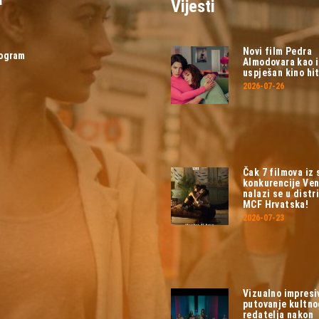
Vijesti
Novi film Pedra
rogram
Almodovara kao 
uspješan kino hit
2026-07-26
Čak 7 filmova iz
konkurencije Ven
nalazi se u distri
MCF Hrvatska!
2026-07-23
Vizualno impresi
putovanje kultn
redatelja nakon