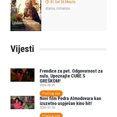
01 Sat 56 Minuta
drama
romansa
,
Vijesti
Frendice za pet. Odgovornost za
nulu. Upoznajte CURE S
GREŠKOM!
2026-08-09
Pročitaj sve
Novi film Pedra Almodovara kao
izuzetno uspješan kino hit!
2026-07-26
Pročitaj sve