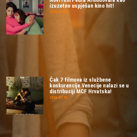
izuzetno uspješan kino hit!
2026-07-26
Čak 7 filmova iz službene
konkurencije Venecije nalazi se u
distribuciji MCF Hrvatska!
2026-07-23