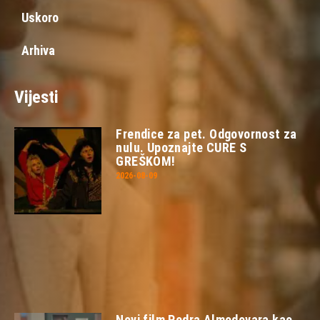
Uskoro
Arhiva
Vijesti
Frendice za pet. Odgovornost za
nulu. Upoznajte CURE S
GREŠKOM!
2026-08-09
Novi film Pedra Almodovara kao