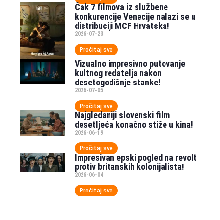
Čak 7 filmova iz službene
konkurencije Venecije nalazi se u
distribuciji MCF Hrvatska!
2026-07-23
Pročitaj sve
Vizualno impresivno putovanje
kultnog redatelja nakon
desetogodišnje stanke!
2026-07-05
Pročitaj sve
Najgledaniji slovenski film
desetljeća konačno stiže u kina!
2026-06-19
Pročitaj sve
Impresivan epski pogled na revolt
protiv britanskih kolonijalista!
2026-06-04
Pročitaj sve