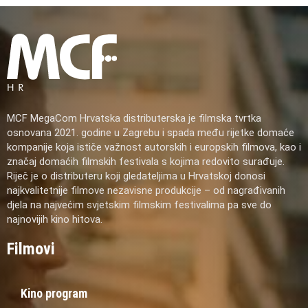
MCF MegaCom Hrvatska distributerska je filmska tvrtka
osnovana 2021. godine u Zagrebu i spada među rijetke domaće
kompanije koja ističe važnost autorskih i europskih filmova, kao i
značaj domaćih filmskih festivala s kojima redovito surađuje.
Riječ je o distributeru koji gledateljima u Hrvatskoj donosi
najkvalitetnije filmove nezavisne produkcije – od nagrađivanih
djela na najvećim svjetskim filmskim festivalima pa sve do
najnovijih kino hitova.
Filmovi
Kino program