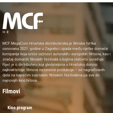
MCF MegaCom Hrvatska distributerska je filmska tvrtka
osnovana 2021. godine u Zagrebu i spada među rijetke domaće
kompanije koja ističe važnost autorskih i europskih filmova, kao i
značaj domaćih filmskih festivala s kojima redovito surađuje.
Riječ je o distributeru koji gledateljima u Hrvatskoj donosi
najkvalitetnije filmove nezavisne produkcije – od nagrađivanih
djela na najvećim svjetskim filmskim festivalima pa sve do
najnovijih kino hitova.
Filmovi
Kino program