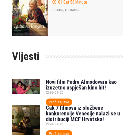
01 Sat 56 Minuta
drama
romansa
,
Vijesti
Novi film Pedra Almodovara kao
izuzetno uspješan kino hit!
2026-07-26
Pročitaj sve
Čak 7 filmova iz službene
konkurencije Venecije nalazi se u
distribuciji MCF Hrvatska!
2026-07-23
Pročitaj sve