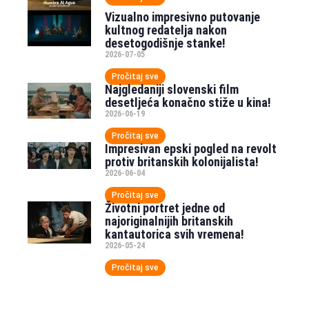
Vizualno impresivno putovanje
kultnog redatelja nakon
desetogodišnje stanke!
2026-07-05
Pročitaj sve
Najgledaniji slovenski film
desetljeća konačno stiže u kina!
2026-06-19
Pročitaj sve
Impresivan epski pogled na revolt
protiv britanskih kolonijalista!
2026-06-04
Pročitaj sve
Životni portret jedne od
najoriginalnijih britanskih
kantautorica svih vremena!
2026-05-24
Pročitaj sve