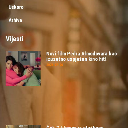
Uskoro
Arhiva
Vijesti
Novi film Pedra Almodovara kao
izuzetno uspješan kino hit!
2026-07-26
Čak 7 filmova iz službene