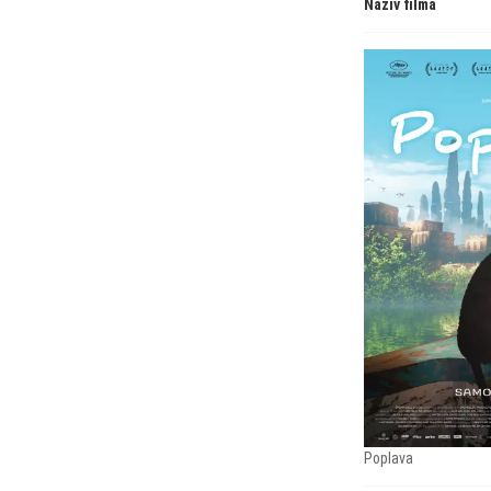
Naziv filma
Poplava