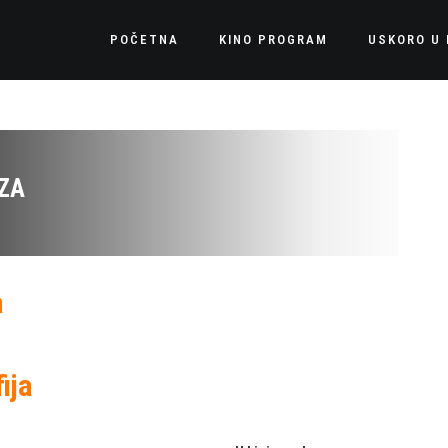
POČETNA
KINO PROGRAM
USKORO U 
ZA
a
ija