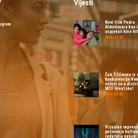
Vijesti
Novi film Pedra
rogram
Almodovara kao 
uspješan kino hit
2026-07-26
Čak 7 filmova iz
konkurencije Ven
nalazi se u distri
MCF Hrvatska!
2026-07-23
Vizualno impresi
putovanje kultn
redatelja nakon