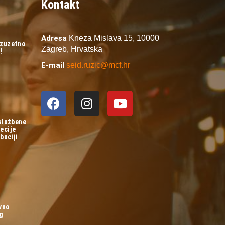
Kontakt
Adresa
Kneza Mislava 15,
10000
izuzetno
Zagreb,
Hrvatska
!
E-mail
seid.ruzic@mcf.hr
 službene
ecije
buciji
vno
og