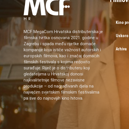
Kino p
MCF MegaCom Hrvatska distributerska je
Uskoro
filmska tvrtka osnovana 2021. godine u
Zagrebu i spada među rijetke domaće
Arhiva
kompanije koja ističe važnost autorskih i
europskih filmova, kao i značaj domaćih
filmskih festivala s kojima redovito
surađuje. Riječ je o distributeru koji
gledateljima u Hrvatskoj donosi
najkvalitetnije filmove nezavisne
produkcije – od nagrađivanih djela na
najvećim svjetskim filmskim festivalima
pa sve do najnovijih kino hitova.