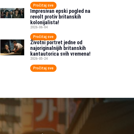
Pročitaj sve
Impresivan epski pogled na
revolt protiv britanskih
kolonijalista!
2026-06-04
Pročitaj sve
Životni portret jedne od
najoriginalnijih britanskih
kantautorica svih vremena!
2026-05-24
Pročitaj sve