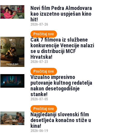
Novi film Pedra Almodovara
kao izuzetno uspješan kino
hit!
2026-07-26
Pročitaj sve
Čak 7 filmova iz službene
konkurencije Venecije nalazi
se u distribuciji MCF
Hrvatska!
2026-07-23
Pročitaj sve
Vizualno impresivno
putovanje kultnog redatelja
nakon desetogodišnje
stanke!
2026-07-05
Pročitaj sve
Najgledaniji slovenski film
desetljeća konačno stiže u
kina!
2026-06-19