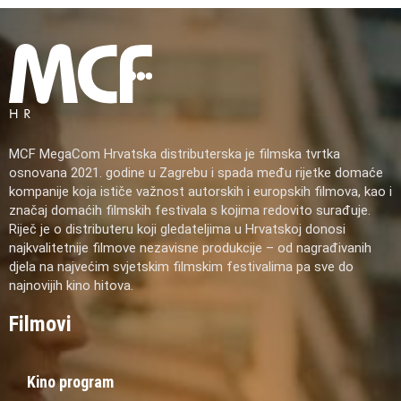
MCF MegaCom Hrvatska distributerska je filmska tvrtka
osnovana 2021. godine u Zagrebu i spada među rijetke domaće
kompanije koja ističe važnost autorskih i europskih filmova, kao i
značaj domaćih filmskih festivala s kojima redovito surađuje.
Riječ je o distributeru koji gledateljima u Hrvatskoj donosi
najkvalitetnije filmove nezavisne produkcije – od nagrađivanih
djela na najvećim svjetskim filmskim festivalima pa sve do
najnovijih kino hitova.
Filmovi
Kino program