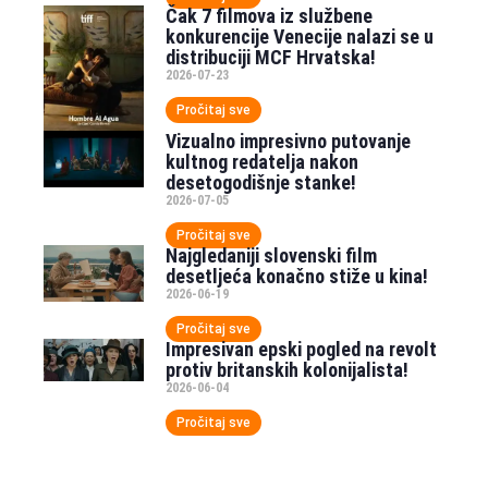
Čak 7 filmova iz službene
konkurencije Venecije nalazi se u
distribuciji MCF Hrvatska!
2026-07-23
Pročitaj sve
Vizualno impresivno putovanje
kultnog redatelja nakon
desetogodišnje stanke!
2026-07-05
Pročitaj sve
Najgledaniji slovenski film
desetljeća konačno stiže u kina!
2026-06-19
Pročitaj sve
Impresivan epski pogled na revolt
protiv britanskih kolonijalista!
2026-06-04
Pročitaj sve