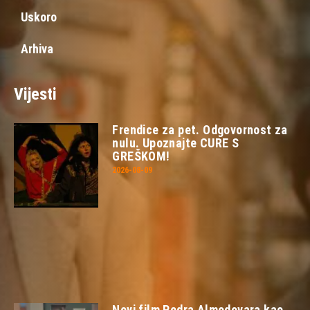
Uskoro
Arhiva
Vijesti
Frendice za pet. Odgovornost za
nulu. Upoznajte CURE S
GREŠKOM!
2026-08-09
Novi film Pedra Almodovara kao