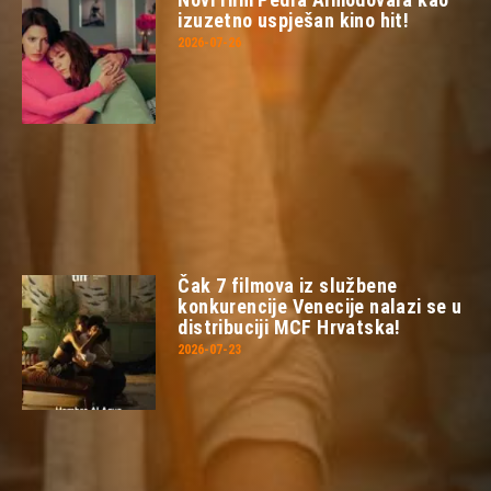
izuzetno uspješan kino hit!
2026-07-26
Čak 7 filmova iz službene
konkurencije Venecije nalazi se u
distribuciji MCF Hrvatska!
2026-07-23