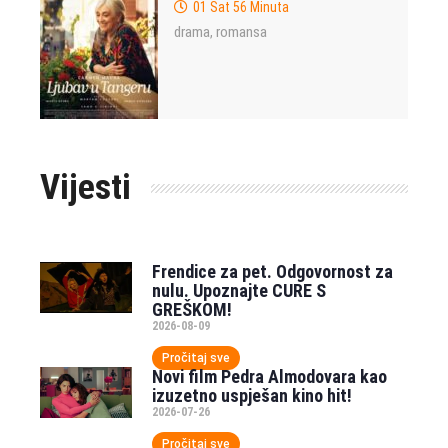
01 Sat 56 Minuta
drama
romansa
,
Vijesti
Frendice za pet. Odgovornost za
nulu. Upoznajte CURE S
GREŠKOM!
2026-08-09
Pročitaj sve
Novi film Pedra Almodovara kao
izuzetno uspješan kino hit!
2026-07-26
Pročitaj sve