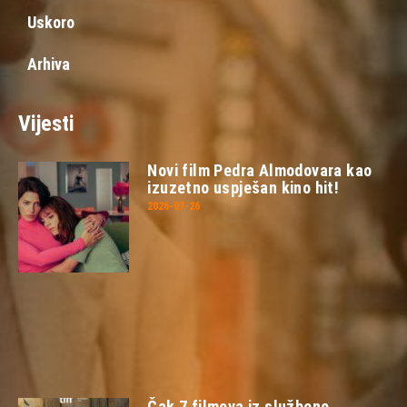
Uskoro
Arhiva
Vijesti
Novi film Pedra Almodovara kao
izuzetno uspješan kino hit!
2026-07-26
Čak 7 filmova iz službene