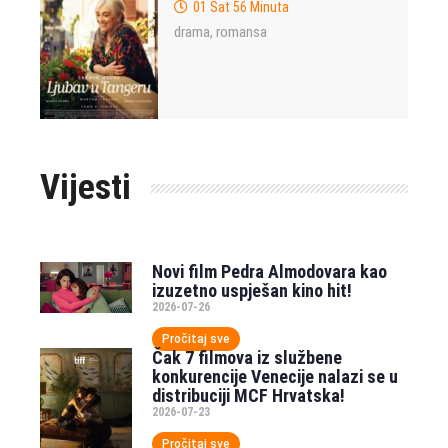
01 Sat 56 Minuta
drama
romansa
,
Vijesti
Novi film Pedra Almodovara kao
izuzetno uspješan kino hit!
2026-07-26
Pročitaj sve
Čak 7 filmova iz službene
konkurencije Venecije nalazi se u
distribuciji MCF Hrvatska!
2026-07-23
Pročitaj sve