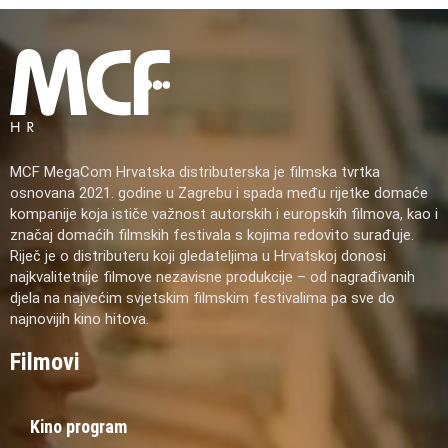
MCF MegaCom Hrvatska distributerska je filmska tvrtka
osnovana 2021. godine u Zagrebu i spada među rijetke domaće
kompanije koja ističe važnost autorskih i europskih filmova, kao i
značaj domaćih filmskih festivala s kojima redovito surađuje.
Riječ je o distributeru koji gledateljima u Hrvatskoj donosi
najkvalitetnije filmove nezavisne produkcije – od nagrađivanih
djela na najvećim svjetskim filmskim festivalima pa sve do
najnovijih kino hitova.
Filmovi
Kino program