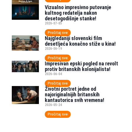
Vizualno impresivno putovanje
kultnog redatelja nakon
desetogodišnje stanke!
2026-07-05
Pročitaj sve
Najgledaniji slovenski film
desetljeća konačno stiže u kina!
2026-06-19
Pročitaj sve
Impresivan epski pogled na revolt
protiv britanskih kolonijalista!
2026-06-04
Pročitaj sve
Životni portret jedne od
najoriginalnijih britanskih
kantautorica svih vremena!
2026-05-24
Pročitaj sve