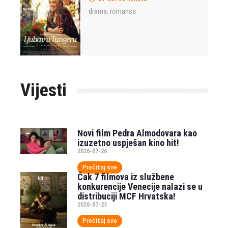
drama
romansa
,
Vijesti
Novi film Pedra Almodovara kao
izuzetno uspješan kino hit!
2026-07-26
Pročitaj sve
Čak 7 filmova iz službene
konkurencije Venecije nalazi se u
distribuciji MCF Hrvatska!
2026-07-23
Pročitaj sve