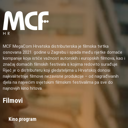
MCF MegaCom Hrvatska distributerska je filmska tvrtka
osnovana 2021. godine u Zagrebu i spada među rijetke domaće
kompanije koja ističe važnost autorskih i europskih filmova, kao i
značaj domaćih filmskih festivala s kojima redovito surađuje.
Riječ je o distributeru koji gledateljima u Hrvatskoj donosi
najkvalitetnije filmove nezavisne produkcije – od nagrađivanih
djela na najvećim svjetskim filmskim festivalima pa sve do
najnovijih kino hitova.
Filmovi
Kino program