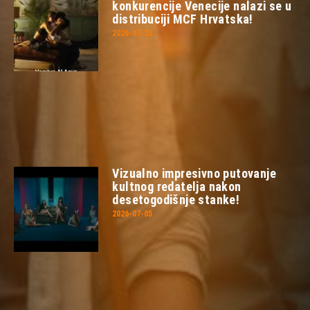
konkurencije Venecije nalazi se u
distribuciji MCF Hrvatska!
2026-07-23
Vizualno impresivno putovanje
kultnog redatelja nakon
desetogodišnje stanke!
2026-07-05