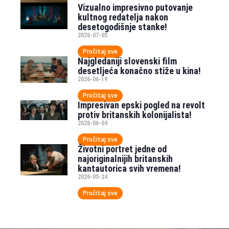
Vizualno impresivno putovanje
kultnog redatelja nakon
desetogodišnje stanke!
2026-07-05
Pročitaj sve
Najgledaniji slovenski film
desetljeća konačno stiže u kina!
2026-06-19
Pročitaj sve
Impresivan epski pogled na revolt
protiv britanskih kolonijalista!
2026-06-04
Pročitaj sve
Životni portret jedne od
najoriginalnijih britanskih
kantautorica svih vremena!
2026-05-24
Pročitaj sve